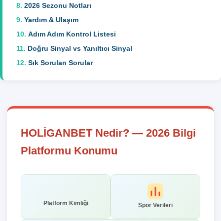
2026 Sezonu Notları
Yardım & Ulaşım
Adım Adım Kontrol Listesi
Doğru Sinyal vs Yanıltıcı Sinyal
Sık Sorulan Sorular
HOLİGANBET Nedir? — 2026 Bilgi
Platformu Konumu
Platform Kimliği
Spor Verileri