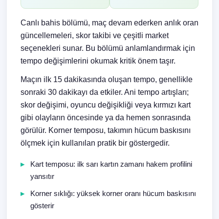
Canlı bahis bölümü, maç devam ederken anlık oran
güncellemeleri, skor takibi ve çeşitli market
seçenekleri sunar. Bu bölümü anlamlandırmak için
tempo değişimlerini okumak kritik önem taşır.
Maçın ilk 15 dakikasında oluşan tempo, genellikle
sonraki 30 dakikayı da etkiler. Ani tempo artışları;
skor değişimi, oyuncu değişikliği veya kırmızı kart
gibi olayların öncesinde ya da hemen sonrasında
görülür. Korner temposu, takımın hücum baskısını
ölçmek için kullanılan pratik bir göstergedir.
Kart temposu: ilk sarı kartın zamanı hakem profilini
yansıtır
Korner sıklığı: yüksek korner oranı hücum baskısını
gösterir