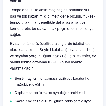
olabilir.
Tempo analizi, takımın maç başına ortalama şut,
pas ve top kazanımı gibi metriklerle ölçülür. Yüksek
tempolu takımlar genellikle daha fazla kart ve
korner üretir; bu da canlı takip için önemli bir sinyal
sağlar.
Ev sahibi faktörü, özellikle alt liglerde istatistiksel
olarak anlamlıdır. Seyirci kalabalığı, saha tanıdıklığı
ve seyahat yorgunluğunun yokluğu gibi etkenler, ev
sahibi lehine ortalama 0.3–0.5 puan avantaj
yaratmaktadır.
Son 5 maç form ortalaması: galibiyet, beraberlik,
mağlubiyet dağılımı
Deplasman performansı ayrı değerlendirilmeli
Sakatlık ve ceza durumu güncel takip gerektiriyor