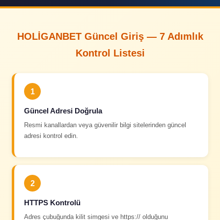
HOLİGANBET Güncel Giriş — 7 Adımlık
Kontrol Listesi
1
Güncel Adresi Doğrula
Resmi kanallardan veya güvenilir bilgi sitelerinden güncel
adresi kontrol edin.
2
HTTPS Kontrolü
Adres çubuğunda kilit simgesi ve https:// olduğunu