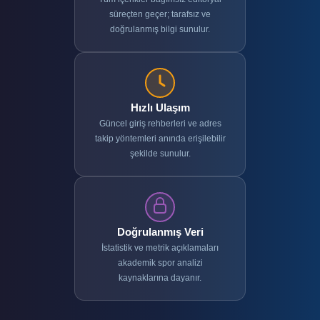
süreçten geçer; tarafsız ve
doğrulanmış bilgi sunulur.
Hızlı Ulaşım
Güncel giriş rehberleri ve adres
takip yöntemleri anında erişilebilir
şekilde sunulur.
Doğrulanmış Veri
İstatistik ve metrik açıklamaları
akademik spor analizi
kaynaklarına dayanır.