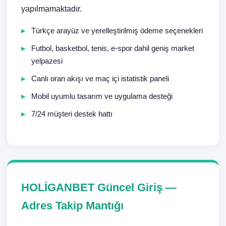
yapılmamaktadır.
Türkçe arayüz ve yerelleştirilmiş ödeme seçenekleri
Futbol, basketbol, tenis, e-spor dahil geniş market
yelpazesi
Canlı oran akışı ve maç içi istatistik paneli
Mobil uyumlu tasarım ve uygulama desteği
7/24 müşteri destek hattı
HOLİGANBET Güncel Giriş —
Adres Takip Mantığı