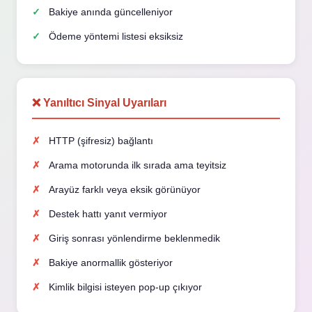
Bakiye anında güncelleniyor
Ödeme yöntemi listesi eksiksiz
❌ Yanıltıcı Sinyal Uyarıları
HTTP (şifresiz) bağlantı
Arama motorunda ilk sırada ama teyitsiz
Arayüz farklı veya eksik görünüyor
Destek hattı yanıt vermiyor
Giriş sonrası yönlendirme beklenmedik
Bakiye anormallik gösteriyor
Kimlik bilgisi isteyen pop-up çıkıyor