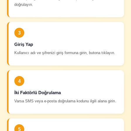
doğrulayın.
3
Giriş Yap
Kullanıcı adı ve şifrenizi giriş formuna girin, butona tıklayın.
4
İki Faktörlü Doğrulama
Varsa SMS veya e-posta doğrulama kodunu ilgili alana girin.
5