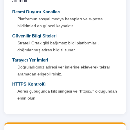
adımdır.
Resmi Duyuru Kanalları
Platformun sosyal medya hesapları ve e-posta
bildirimleri en güncel kaynaktır.
Güvenilir Bilgi Siteleri
Strateji Ortak gibi bağımsız bilgi platformları,
doğrulanmış adres bilgisi sunar.
Tarayıcı Yer İmleri
Doğruladığınız adresi yer imlerine ekleyerek tekrar
aramadan erişebilirsiniz.
HTTPS Kontrolü
Adres çubuğunda kilit simgesi ve "https://" olduğundan
emin olun.