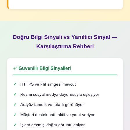
Doğru Bilgi Sinyali vs Yanıltıcı Sinyal —
Karşılaştırma Rehberi
✅ Güvenilir Bilgi Sinyalleri
HTTPS ve kilit simgesi mevcut
Resmi sosyal medya duyurusuyla eşleşiyor
Arayüz tanıdık ve tutarlı görünüyor
Müşteri destek hattı aktif ve yanıt veriyor
İşlem geçmişi doğru görüntüleniyor