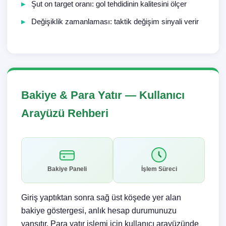
Şut on target oranı: gol tehdidinin kalitesini ölçer
Değişiklik zamanlaması: taktik değişim sinyali verir
Bakiye & Para Yatır — Kullanıcı
Arayüzü Rehberi
Bakiye Paneli
İşlem Süreci
Giriş yaptıktan sonra sağ üst köşede yer alan
bakiye göstergesi, anlık hesap durumunuzu
yansıtır. Para yatır işlemi için kullanıcı arayüzünde