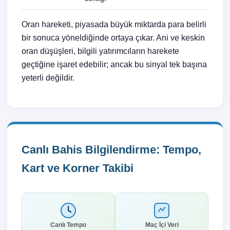
Oran hareketi, piyasada büyük miktarda para belirli
bir sonuca yöneldiğinde ortaya çıkar. Ani ve keskin
oran düşüşleri, bilgili yatırımcıların harekete
geçtiğine işaret edebilir; ancak bu sinyal tek başına
yeterli değildir.
Canlı Bahis Bilgilendirme: Tempo,
Kart ve Korner Takibi
Canlı Tempo
Maç İçi Veri