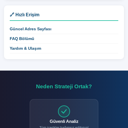
🔗 Hızlı Erişim
Güncel Adres Sayfası
FAQ Bölümü
Yardım & Ulaşım
Neden Strateji Ortak?
Güvenli Analiz
Tüm içerikler bağımsız editoryal