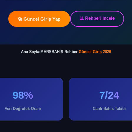
📊 Rehberi İncele
🚀 Güncel Giriş Yap
Ana Sayfa
›
MARSBAHİS Rehber
›
Güncel Giriş 2026
98%
7/24
Veri Doğruluk Oranı
Canlı Bahis Takibi