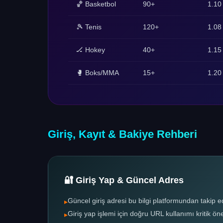
🏀 Basketbol
90+
1.10
🎾 Tenis
120+
1.08
🏒 Hokey
40+
1.15
🥊 Boks/MMA
15+
1.20
Giriş, Kayıt & Bakiye Rehberi
🔐 Giriş Yap & Güncel Adres
Güncel giriş adresi bu bilgi platformundan takip edi
Giriş yap işlemi için doğru URL kullanımı kritik ön