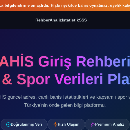
a bilgilendirme amaçlıdır. Hiçbir şekilde bahis oynatmaz, üyelik kab
Rehber
Analiz
İstatistik
SSS
HİS Giriş Rehberi
 & Spor Verileri Pl
güncel adres, canlı bahis istatistikleri ve kapsamlı spor ve
Türkiye'nin önde gelen bilgi platformu.
Doğrulanmış Veri
Hızlı Ulaşım
Premium Analiz