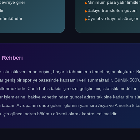
devreye girer
Minimum para yatır limitle
ir
Bakiye transferleri güvenli
im mümkündür
Üye ol ve kayıt ol süreçler
ı Rehberi
statistik verilerine erişim, başarılı tahminlerin temel taşını oluşturur. B
ar geniş bir spor yelpazesinde kapsamlı veri sunmaktadır. Günlük 500'ü
llenmektedir. Canlı bahis takibi için özel geliştirilmiş istatistik modülleri
atır işlemlerine, bakiye yönetiminden güncel adres takibine kadar tüm s
veri tabanı, Avrupa'nın önde gelen liglerinin yanı sıra Asya ve Amerika k
ı için güncel adres bölümü düzenli olarak kontrol edilmelidir.