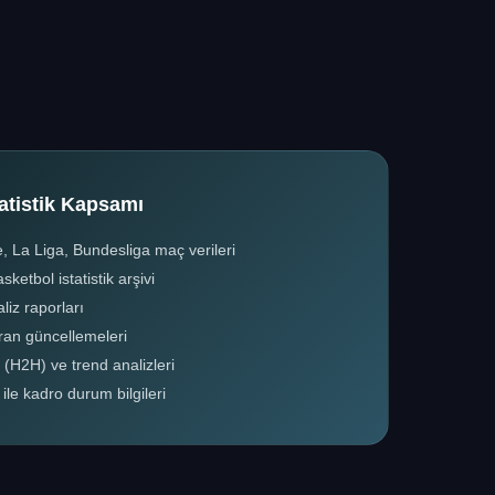
tatistik Kapsamı
 La Liga, Bundesliga maç verileri
etbol istatistik arşivi
iz raporları
oran güncellemeleri
i (H2H) ve trend analizleri
ile kadro durum bilgileri