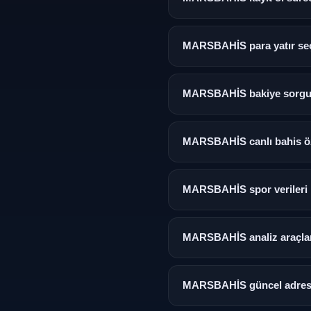
Kayıt ol işlemi ortalama 2-3 
MARSBAHİS para yatır seç
Para yatır işlemleri için ban
MARSBAHİS bakiye sorgula
Hesap panelinden bakiye bilgi
MARSBAHİS canlı bahis öze
Canlı bahis bölümünde 40'tan 
içinde yansıtılır.
MARSBAHİS spor verileri n
Spor verileri ve istatistik bö
kapsanmaktadır.
MARSBAHİS analiz araçları
Analiz araçları sezgisel aray
MARSBAHİS güncel adres de