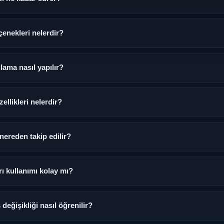
dakika içinde tamamlanmaktadır. Kimlik doğrulama adımı ek süre gerektir
enekleri nelerdir?
ka havalesi, kredi kartı ve e-cüzdan dahil çoklu ödeme yöntemi sunulmak
ma nasıl yapılır?
lerinize anlık ulaşabilirsiniz. Bakiye geçmişi ve işlem detayları da bu b
llikleri nelerdir?
fazla spor dalında anlık oranlar ve maç içi istatistikler sunulmaktadır.
ereden takip edilir?
lümünden anlık veriler izlenebilir. Futbol, basketbol ve tenis başta olmak 
 kullanımı kolay mı?
üzüyle kolayca kullanılabilir. Rehber bölümünde adım adım kullanım kıla
ğişikliği nasıl öğrenilir?