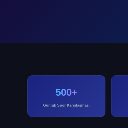
500+
Günlük Spor Karşılaşması