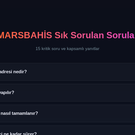
MARSBAHİS Sık Sorulan Sorula
15 kritik soru ve kapsamlı yanıtlar
dresi nedir?
i platformu üzerinden anlık olarak ulaşabilirsiniz. Adres değişikliklerin
apılır?
yap butonunu kullanarak hesabınıza erişebilirsiniz. Doğru URL kullanımı 
nasıl tamamlanır?
ıt sürecini başlatabilirsiniz. Doğrulama adımları tamamlandıktan sonra 
i ne kadar sürer?