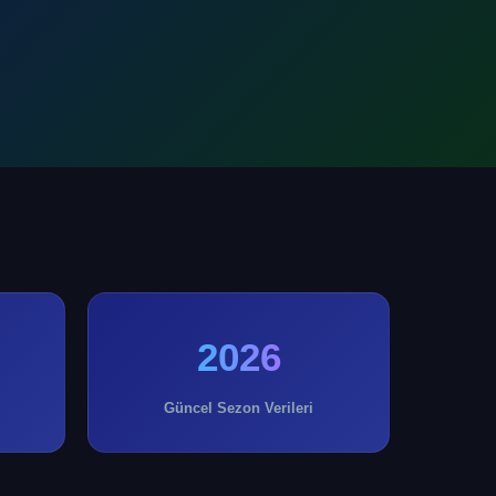
2026
Güncel Sezon Verileri