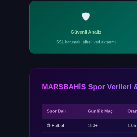
🛡️
Güvenli Analiz
SSL korumalı, şifreli veri aktarımı
MARSBAHİS Spor Verileri & 
Spor Dalı
Günlük Maç
Oran
⚽ Futbol
180+
1.05