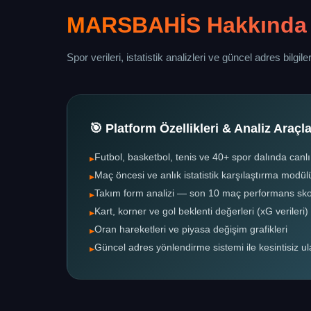
MARSBAHİS Hakkında K
Spor verileri, istatistik analizleri ve güncel adres bilgile
🎯 Platform Özellikleri & Analiz Araçla
Futbol, basketbol, tenis ve 40+ spor dalında canlı
Maç öncesi ve anlık istatistik karşılaştırma modül
Takım form analizi — son 10 maç performans sk
Kart, korner ve gol beklenti değerleri (xG verileri)
Oran hareketleri ve piyasa değişim grafikleri
Güncel adres yönlendirme sistemi ile kesintisiz u