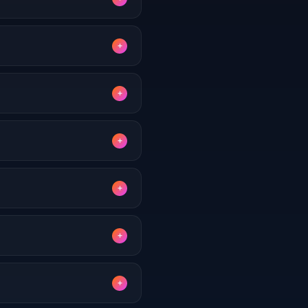
ebilir.
+
tadır.
+
ölümde görüntülenir.
+
 Oran güncellemeleri saniyeler
+
üzere tüm dallar
+
vuzları mevcuttur.
+