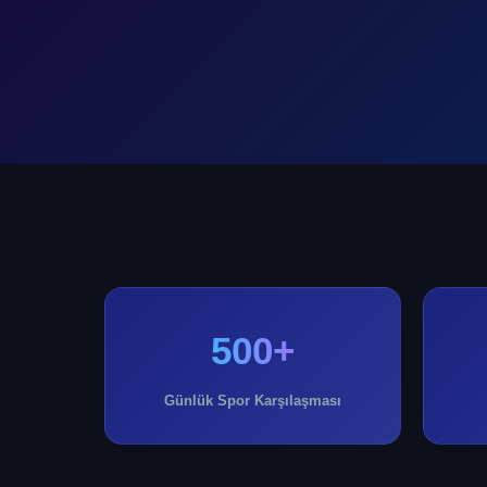
500+
Günlük Spor Karşılaşması