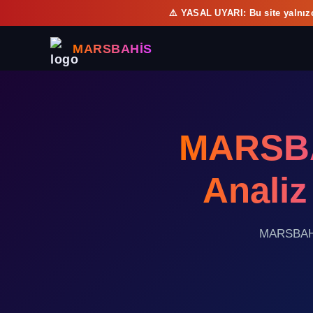
⚠️ YASAL UYARI: Bu site yalnızc
MARSBAHİS
MARSBA
Analiz
MARSBAHİS 