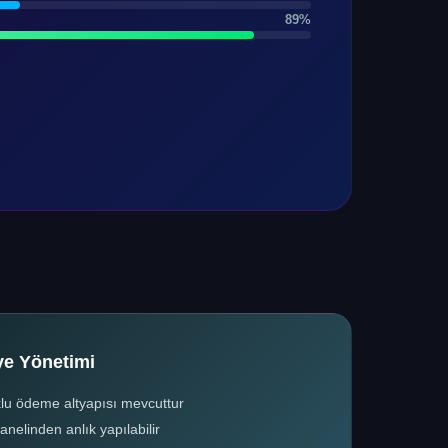
89%
ye Yönetimi
oklu ödeme altyapısı mevcuttur
elinden anlık yapılabilir