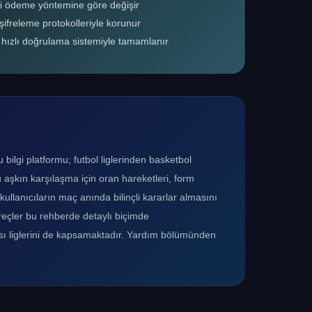
ri ödeme yöntemine göre değişir
 şifreleme protokolleriyle korunur
i hızlı doğrulama sistemiyle tamamlanır
u bilgi platformu; futbol liglerinden basketbol
 aşkın karşılaşma için oran hareketleri, form
, kullanıcıların maç anında bilinçli kararlar almasını
üreçler bu rehberde detaylı biçimde
ıtası liglerini de kapsamaktadır. Yardım bölümünden