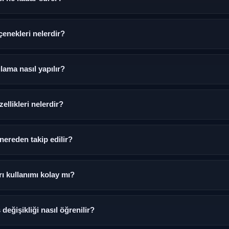
dakika içinde tamamlanmaktadır. Kimlik doğrulama adımı ek süre gerektir
enekleri nelerdir?
ka havalesi, kredi kartı ve e-cüzdan dahil çoklu ödeme yöntemi sunulmak
ma nasıl yapılır?
lerinize anlık ulaşabilirsiniz. Bakiye geçmişi ve işlem detayları da bu b
llikleri nelerdir?
fazla spor dalında anlık oranlar ve maç içi istatistikler sunulmaktadır.
ereden takip edilir?
lümünden anlık veriler izlenebilir. Futbol, basketbol ve tenis başta olmak 
 kullanımı kolay mı?
üzüyle kolayca kullanılabilir. Rehber bölümünde adım adım kullanım kıla
ğişikliği nasıl öğrenilir?