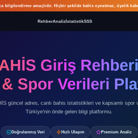
a bilgilendirme amaçlıdır. Hiçbir şekilde bahis oynatmaz, üyelik kab
Rehber
Analiz
İstatistik
SSS
HİS Giriş Rehberi
 & Spor Verileri Pl
güncel adres, canlı bahis istatistikleri ve kapsamlı spor ve
Türkiye'nin önde gelen bilgi platformu.
Doğrulanmış Veri
Hızlı Ulaşım
Premium Analiz