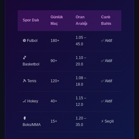
Günlük
Oran
Canlı
Spor Dalı
Maç
Aralığı
Bahis
1.05 –
⚽ Futbol
180+
✅ Aktif
45.0
🏀
1.10 –
90+
✅ Aktif
Basketbol
20.0
1.08 –
🎾 Tenis
120+
✅ Aktif
18.0
1.15 –
🏒 Hokey
40+
✅ Aktif
12.0
🥊
1.20 –
15+
⚡ Seçili
Boks/MMA
35.0