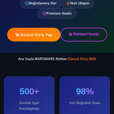
Doğrulanmış Veri
Hızlı Ulaşım
Premium Analiz
📊 Rehberi İncele
🚀 Güncel Giriş Yap
Ana Sayfa
›
MARSBAHİS Rehber
›
Güncel Giriş 2026
500+
98%
Günlük Spor
Veri Doğruluk Oranı
Karşılaşması