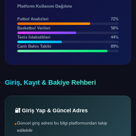
Platform Kullanım Dağılımı
Futbol Analizleri
72%
Basketbol Verileri
58%
Tenis İstatistikleri
44%
Canlı Bahis Takibi
89%
Giriş, Kayıt & Bakiye Rehberi
🔐 Giriş Yap & Güncel Adres
Güncel giriş adresi bu bilgi platformundan takip
edilebilir