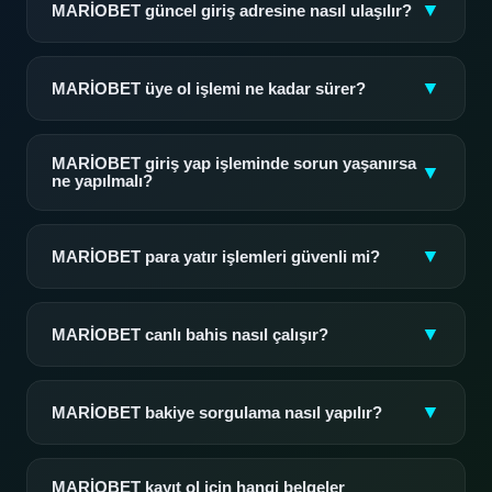
sunan köklü bir dijital platform olup futbol, basketbol,
▼
MARİOBET güncel giriş adresine nasıl ulaşılır?
tenis ve e-spor başta olmak üzere 30'dan fazla branşı
Güncel adrese güvenilir rehber platformları, sosyal
kapsamaktadır.
medya kanalları veya müşteri hizmetleri aracılığıyla
▼
MARİOBET üye ol işlemi ne kadar sürer?
ulaşılabilir. Bu bilgi platformu güncel giriş bilgilerini
Kayıt ol formu doldurulduktan sonra e-posta
düzenli olarak paylaşmaktadır.
doğrulaması ile birlikte hesap 2–5 dakika içinde aktif
MARİOBET giriş yap işleminde sorun yaşanırsa
▼
ne yapılmalı?
hale gelmektedir. Kimlik doğrulama süreci 24 saate
kadar uzayabilir.
Tarayıcı önbelleği temizlenmeli, farklı bir tarayıcı
denenmeli ve güncel adres kontrol edilmelidir. Sorun
▼
MARİOBET para yatır işlemleri güvenli mi?
devam ederse 7/24 canlı destek hattına başvurulabilir.
256-bit SSL şifreleme ve PCI DSS uyumlu ödeme
altyapısı sayesinde tüm finansal işlemler güvenli
▼
MARİOBET canlı bahis nasıl çalışır?
ortamda gerçekleştirilmektedir. Banka havalesi, e-
Devam eden maçlara anlık olarak bahis yapılabilmekte;
cüzdan ve kripto para seçenekleri mevcuttur.
oranlar her birkaç saniyede bir güncellenmektedir. Canlı
▼
MARİOBET bakiye sorgulama nasıl yapılır?
istatistikler ve görsel skor takibi aynı ekranda
Hesap panelinin sağ üst köşesinde anlık bakiye
sunulmaktadır.
görüntülenmektedir. Detaylı işlem geçmişine ise hesap
MARİOBET kayıt ol için hangi belgeler