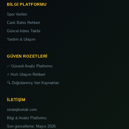
BILGI PLATFORMU
Spor Verileri
Canlı Bahis Rehberi
Güncel Adres Takibi
Yardım & Ulaşım
GÜVEN ROZETLERI
✅ Güvenli Analiz Platformu
⚡ Hızlı Ulaşım Rehberi
🔍 Doğrulanmış Veri Kaynakları
İLETIŞIM
stratejikortak.com
Bilgi & Analiz Platformu
Son güncelleme: Mayıs 2026