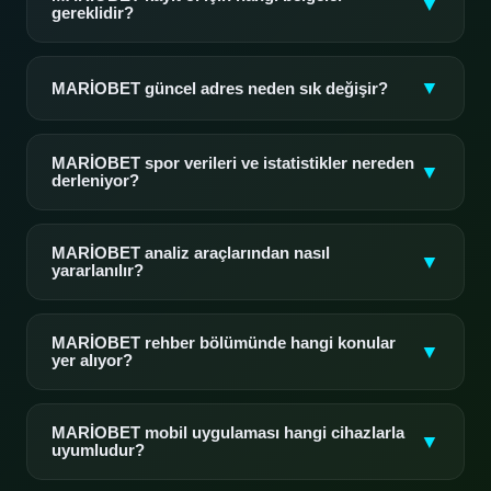
▼
gereklidir?
ayarları menüsündeki finans bölümünden ulaşılabilir.
Kimlik doğrulama için nüfus cüzdanı veya pasaport
görseli, adres doğrulama için ise son 3 aya ait fatura ya
▼
MARİOBET güncel adres neden sık değişir?
da banka ekstresi talep edilmektedir.
Ülkemizde uygulanan internet düzenlemeleri
kapsamında bahis platformlarına yönelik erişim
MARİOBET spor verileri ve istatistikler nereden
▼
derleniyor?
engellemeleri nedeniyle adresler periyodik olarak
güncellenmektedir. Bu durum sektörün genel bir
Sportradar, Opta ve Betradar gibi uluslararası veri
özelliğidir.
sağlayıcılardan beslenen platform, 500'ü aşkın lig ve
MARİOBET analiz araçlarından nasıl
▼
yararlanılır?
turnuvaya ait anlık istatistik sunmaktadır.
Platform içi analiz panelinden takım karşılaştırmaları,
oran hareketleri ve form grafikleri incelenebilir. Filtre
MARİOBET rehber bölümünde hangi konular
▼
yer alıyor?
seçenekleriyle spor dalı, lig ve tarih bazlı analiz
yapılabilmektedir.
Rehber bölümünde hesap oluşturma, para yatır/çek
işlemleri, bonus kullanımı, canlı bahis stratejileri ve
MARİOBET mobil uygulaması hangi cihazlarla
▼
uyumludur?
güvenlik ayarları hakkında kapsamlı bilgiler yer
almaktadır.