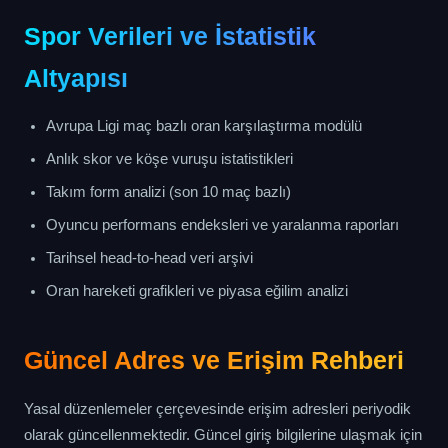
Spor Verileri ve İstatistik
Altyapısı
Avrupa Ligi maç bazlı oran karşılaştırma modülü
Anlık skor ve köşe vuruşu istatistikleri
Takım form analizi (son 10 maç bazlı)
Oyuncu performans endeksleri ve yaralanma raporları
Tarihsel head-to-head veri arşivi
Oran hareketi grafikleri ve piyasa eğilim analizi
Güncel Adres ve Erişim Rehberi
Yasal düzenlemeler çerçevesinde erişim adresleri periyodik
olarak güncellenmektedir. Güncel giriş bilgilerine ulaşmak için