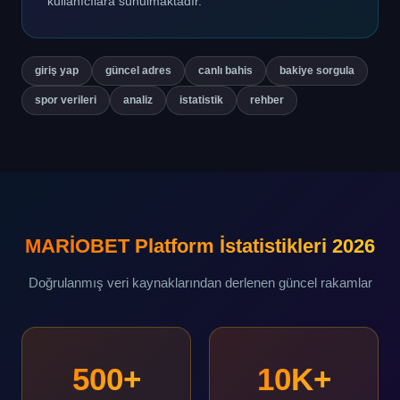
kullanıcılara sunulmaktadır.
giriş yap
güncel adres
canlı bahis
bakiye sorgula
spor verileri
analiz
istatistik
rehber
MARİOBET Platform İstatistikleri 2026
Doğrulanmış veri kaynaklarından derlenen güncel rakamlar
500+
10K+