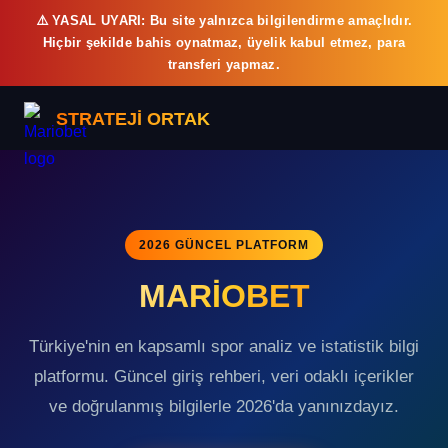
⚠️ YASAL UYARI: Bu site yalnızca bilgilendirme amaçlıdır.
Hiçbir şekilde bahis oynatmaz, üyelik kabul etmez, para
transferi yapmaz.
STRATEJİ ORTAK
2026 GÜNCEL PLATFORM
MARİOBET
Türkiye'nin en kapsamlı spor analiz ve istatistik bilgi
platformu. Güncel giriş rehberi, veri odaklı içerikler
ve doğrulanmış bilgilerle 2026'da yanınızdayız.