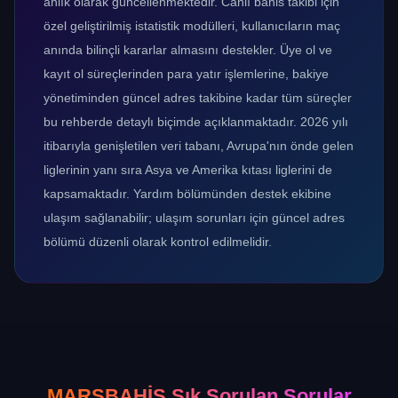
anlık olarak güncellenmektedir. Canlı bahis takibi için
özel geliştirilmiş istatistik modülleri, kullanıcıların maç
anında bilinçli kararlar almasını destekler. Üye ol ve
kayıt ol süreçlerinden para yatır işlemlerine, bakiye
yönetiminden güncel adres takibine kadar tüm süreçler
bu rehberde detaylı biçimde açıklanmaktadır. 2026 yılı
itibarıyla genişletilen veri tabanı, Avrupa'nın önde gelen
liglerinin yanı sıra Asya ve Amerika kıtası liglerini de
kapsamaktadır. Yardım bölümünden destek ekibine
ulaşım sağlanabilir; ulaşım sorunları için güncel adres
bölümü düzenli olarak kontrol edilmelidir.
MARSBAHİS Sık Sorulan Sorular