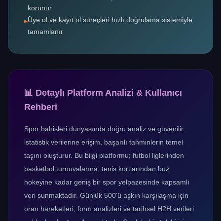
korunur
Üye ol ve kayıt ol süreçleri hızlı doğrulama sistemiyle
tamamlanır
📊 Detaylı Platform Analizi & Kullanıcı
Rehberi
Spor bahisleri dünyasında doğru analiz ve güvenilir
istatistik verilerine erişim, başarılı tahminlerin temel
taşını oluşturur. Bu bilgi platformu; futbol liglerinden
basketbol turnuvalarına, tenis kortlarından buz
hokeyine kadar geniş bir spor yelpazesinde kapsamlı
veri sunmaktadır. Günlük 500'ü aşkın karşılaşma için
oran hareketleri, form analizleri ve tarihsel H2H verileri