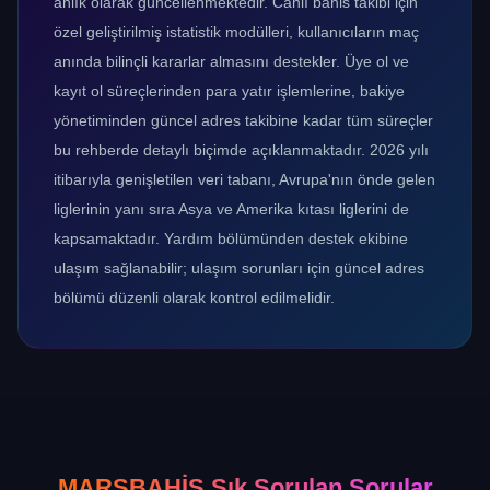
anlık olarak güncellenmektedir. Canlı bahis takibi için
özel geliştirilmiş istatistik modülleri, kullanıcıların maç
anında bilinçli kararlar almasını destekler. Üye ol ve
kayıt ol süreçlerinden para yatır işlemlerine, bakiye
yönetiminden güncel adres takibine kadar tüm süreçler
bu rehberde detaylı biçimde açıklanmaktadır. 2026 yılı
itibarıyla genişletilen veri tabanı, Avrupa'nın önde gelen
liglerinin yanı sıra Asya ve Amerika kıtası liglerini de
kapsamaktadır. Yardım bölümünden destek ekibine
ulaşım sağlanabilir; ulaşım sorunları için güncel adres
bölümü düzenli olarak kontrol edilmelidir.
MARSBAHİS Sık Sorulan Sorular