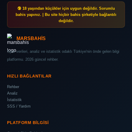
🔞 18 yaşından küçükler için uygun değildir. Sorumlu
bahis yapınız. | Bu site hiçbir bahis şirketiyle bağlantılı
değildir.
MARSBAHİS
Spor verileri, analiz ve istatistik odaklı Türkiye'nin önde gelen bilgi
platformu. 2026 güncel rehber.
HIZLI BAĞLANTILAR
Rehber
Analiz
İstatistik
SSS / Yardım
PLATFORM BILGISI