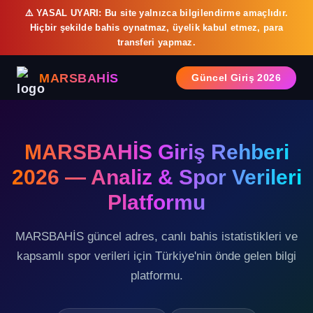
⚠️ YASAL UYARI: Bu site yalnızca bilgilendirme amaçlıdır.
Hiçbir şekilde bahis oynatmaz, üyelik kabul etmez, para
transferi yapmaz.
MARSBAHİS
Güncel Giriş 2026
MARSBAHİS Giriş Rehberi
2026 — Analiz & Spor Verileri
Platformu
MARSBAHİS güncel adres, canlı bahis istatistikleri ve
kapsamlı spor verileri için Türkiye'nin önde gelen bilgi
platformu.