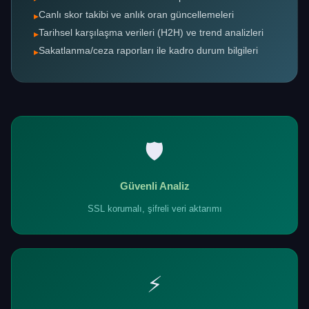
Canlı skor takibi ve anlık oran güncellemeleri
Tarihsel karşılaşma verileri (H2H) ve trend analizleri
Sakatlanma/ceza raporları ile kadro durum bilgileri
🛡️
Güvenli Analiz
SSL korumalı, şifreli veri aktarımı
⚡