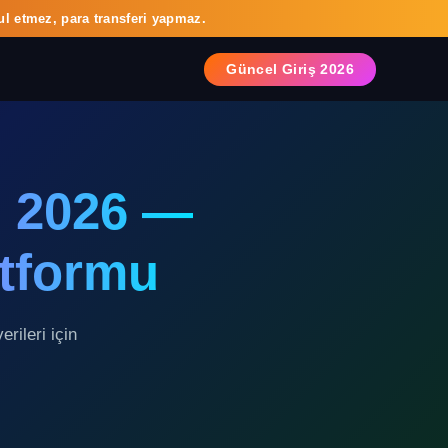
ul etmez, para transferi yapmaz.
Güncel Giriş 2026
 2026 —
atformu
rileri için