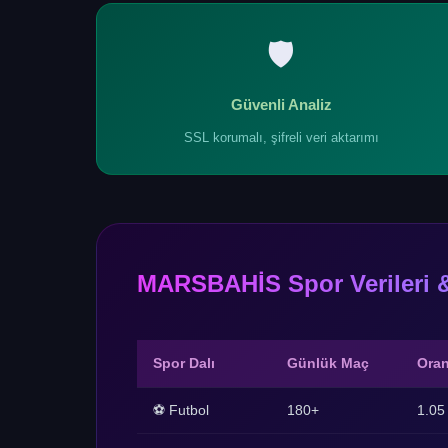
🛡️
Güvenli Analiz
SSL korumalı, şifreli veri aktarımı
MARSBAHİS Spor Verileri & 
Spor Dalı
Günlük Maç
Oran
⚽ Futbol
180+
1.05