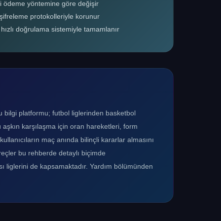
ri ödeme yöntemine göre değişir
 şifreleme protokolleriyle korunur
i hızlı doğrulama sistemiyle tamamlanır
u bilgi platformu; futbol liglerinden basketbol
 aşkın karşılaşma için oran hareketleri, form
, kullanıcıların maç anında bilinçli kararlar almasını
üreçler bu rehberde detaylı biçimde
ıtası liglerini de kapsamaktadır. Yardım bölümünden