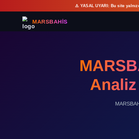
⚠️ YASAL UYARI: Bu site yalnızc
MARSBAHİS
MARSBA
Analiz
MARSBAHİS 