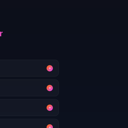
r
+
de yönlendirme sistemi
+
kesintisiz bağlantı için
+
hesabınız aktif hale gelir.
+