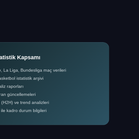
tatistik Kapsamı
 La Liga, Bundesliga maç verileri
etbol istatistik arşivi
iz raporları
oran güncellemeleri
i (H2H) ve trend analizleri
ile kadro durum bilgileri