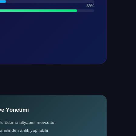
89%
ye Yönetimi
oklu ödeme altyapısı mevcuttur
elinden anlık yapılabilir