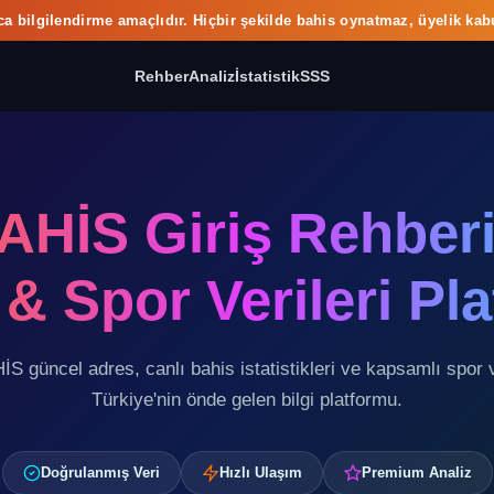
a bilgilendirme amaçlıdır. Hiçbir şekilde bahis oynatmaz, üyelik kab
Rehber
Analiz
İstatistik
SSS
HİS Giriş Rehberi
 & Spor Verileri Pl
güncel adres, canlı bahis istatistikleri ve kapsamlı spor ve
Türkiye'nin önde gelen bilgi platformu.
Doğrulanmış Veri
Hızlı Ulaşım
Premium Analiz