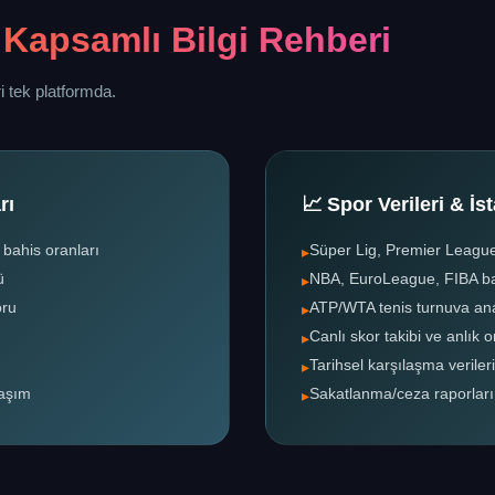
apsamlı Bilgi Rehberi
ri tek platformda.
rı
📈 Spor Verileri & İs
 bahis oranları
Süper Lig, Premier League,
ü
NBA, EuroLeague, FIBA bask
oru
ATP/WTA tenis turnuva anal
Canlı skor takibi ve anlık 
Tarihsel karşılaşma veriler
laşım
Sakatlanma/ceza raporları 