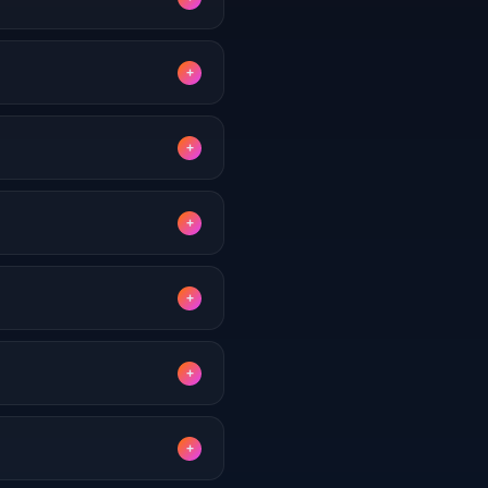
ebilir.
+
tadır.
+
ölümde görüntülenir.
+
 Oran güncellemeleri saniyeler
+
üzere tüm dallar
+
vuzları mevcuttur.
+