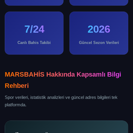
7/24
2026
Canlı Bahis Takibi
Güncel Sezon Verileri
MARSBAHİS Hakkında Kapsamlı Bilgi
Rehberi
Spor verileri, istatistik analizleri ve güncel adres bilgileri tek
platformda.