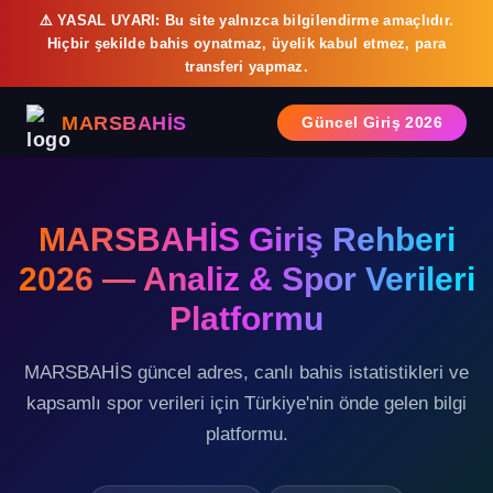
⚠️ YASAL UYARI: Bu site yalnızca bilgilendirme amaçlıdır.
Hiçbir şekilde bahis oynatmaz, üyelik kabul etmez, para
transferi yapmaz.
MARSBAHİS
Güncel Giriş 2026
MARSBAHİS Giriş Rehberi
2026 — Analiz & Spor Verileri
Platformu
MARSBAHİS güncel adres, canlı bahis istatistikleri ve
kapsamlı spor verileri için Türkiye'nin önde gelen bilgi
platformu.