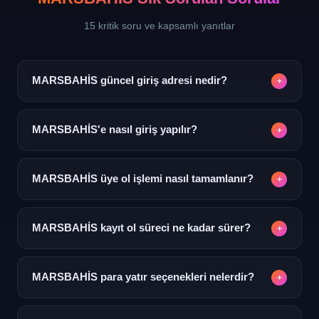
15 kritik soru ve kapsamlı yanıtlar
MARSBAHİS güncel giriş adresi nedir?
+
Güncel adres bilgisine bu bilgi platformu üzerinden anlık
olarak ulaşabilirsiniz. Adres değişikliklerinde yönlendirme
MARSBAHİS'e nasıl giriş yapılır?
+
sistemi otomatik devreye girer.
Güncel adres üzerinden giriş yap butonunu kullanarak
hesabınıza erişebilirsiniz. Doğru URL kullanımı kesintisiz
MARSBAHİS üye ol işlemi nasıl tamamlanır?
+
bağlantı için önemlidir.
Üye ol formunu doldurarak kayıt sürecini
başlatabilirsiniz. Doğrulama adımları tamamlandıktan
MARSBAHİS kayıt ol süreci ne kadar sürer?
+
sonra hesabınız aktif hale gelir.
Kayıt ol işlemi ortalama 2-3 dakika içinde
tamamlanmaktadır. Kimlik doğrulama adımı ek süre
MARSBAHİS para yatır seçenekleri nelerdir?
+
gerektirebilir.
Para yatır işlemleri için banka havalesi, kredi kartı ve e-