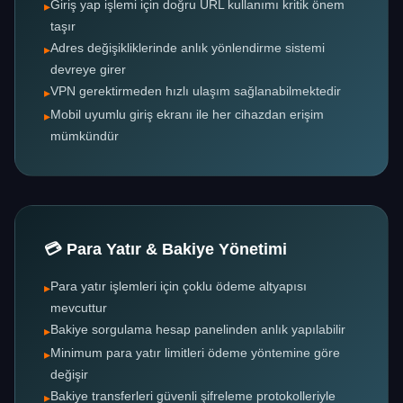
Giriş yap işlemi için doğru URL kullanımı kritik önem
taşır
Adres değişikliklerinde anlık yönlendirme sistemi
devreye girer
VPN gerektirmeden hızlı ulaşım sağlanabilmektedir
Mobil uyumlu giriş ekranı ile her cihazdan erişim
mümkündür
💳 Para Yatır & Bakiye Yönetimi
Para yatır işlemleri için çoklu ödeme altyapısı
mevcuttur
Bakiye sorgulama hesap panelinden anlık yapılabilir
Minimum para yatır limitleri ödeme yöntemine göre
değişir
Bakiye transferleri güvenli şifreleme protokolleriyle