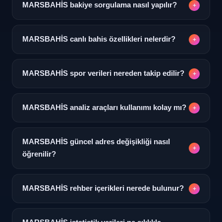
cüzdan dahil çoklu ödeme yöntemi sunulmaktadır.
MARSBAHİS bakiye sorgulama nasıl yapılır?
+
Hesap panelinden bakiye bilgilerinize anlık
ulaşabilirsiniz. Bakiye geçmişi ve işlem detayları da bu
MARSBAHİS canlı bahis özellikleri nelerdir?
+
bölümde görüntülenir.
Canlı bahis bölümünde 40'tan fazla spor dalında anlık
oranlar ve maç içi istatistikler sunulmaktadır. Oran
MARSBAHİS spor verileri nereden takip edilir?
+
güncellemeleri saniyeler içinde yansıtılır.
Spor verileri ve istatistik bölümünden anlık veriler
izlenebilir. Futbol, basketbol ve tenis başta olmak üzere
MARSBAHİS analiz araçları kullanımı kolay mı?
+
tüm dallar kapsanmaktadır.
Analiz araçları sezgisel arayüzüyle kolayca kullanılabilir.
Rehber bölümünde adım adım kullanım kılavuzları
MARSBAHİS güncel adres değişikliği nasıl
+
mevcuttur.
öğrenilir?
Bu bilgi platformunu düzenli takip ederek güncel adres
bilgisine her zaman ulaşabilirsiniz. Bildirim sistemi de
MARSBAHİS rehber içerikleri nerede bulunur?
+
mevcuttur.
Rehber bölümünde tüm kullanım kılavuzları, giriş yap
adımları ve platform özellikleri detaylı şekilde