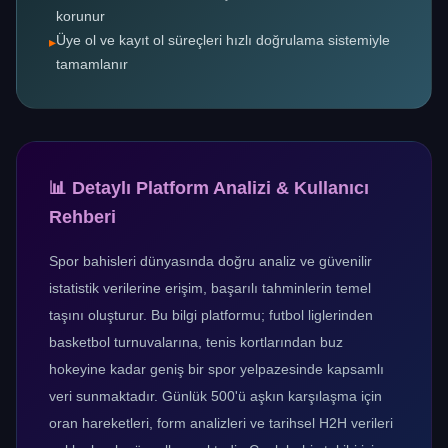
korunur
Üye ol ve kayıt ol süreçleri hızlı doğrulama sistemiyle
tamamlanır
📊 Detaylı Platform Analizi & Kullanıcı
Rehberi
Spor bahisleri dünyasında doğru analiz ve güvenilir
istatistik verilerine erişim, başarılı tahminlerin temel
taşını oluşturur. Bu bilgi platformu; futbol liglerinden
basketbol turnuvalarına, tenis kortlarından buz
hokeyine kadar geniş bir spor yelpazesinde kapsamlı
veri sunmaktadır. Günlük 500'ü aşkın karşılaşma için
oran hareketleri, form analizleri ve tarihsel H2H verileri