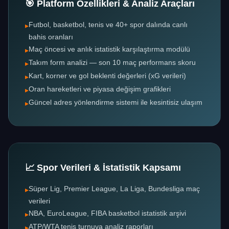
🎯 Platform Özellikleri & Analiz Araçları
Futbol, basketbol, tenis ve 40+ spor dalında canlı
bahis oranları
Maç öncesi ve anlık istatistik karşılaştırma modülü
Takım form analizi — son 10 maç performans skoru
Kart, korner ve gol beklenti değerleri (xG verileri)
Oran hareketleri ve piyasa değişim grafikleri
Güncel adres yönlendirme sistemi ile kesintisiz ulaşım
📈 Spor Verileri & İstatistik Kapsamı
Süper Lig, Premier League, La Liga, Bundesliga maç
verileri
NBA, EuroLeague, FIBA basketbol istatistik arşivi
ATP/WTA tenis turnuva analiz raporları