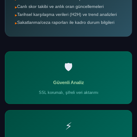
Canlı skor takibi ve anlık oran güncellemeleri
Tarihsel karşılaşma verileri (H2H) ve trend analizleri
Sakatlanma/ceza raporları ile kadro durum bilgileri
🛡️
Güvenli Analiz
SSL korumalı, şifreli veri aktarımı
⚡