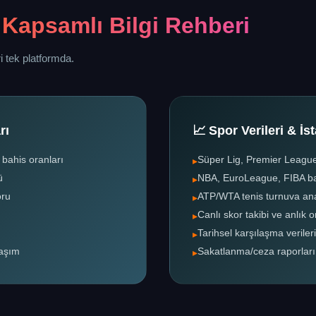
apsamlı Bilgi Rehberi
ri tek platformda.
rı
📈 Spor Verileri & İs
 bahis oranları
Süper Lig, Premier League,
ü
NBA, EuroLeague, FIBA bask
oru
ATP/WTA tenis turnuva anal
Canlı skor takibi ve anlık 
Tarihsel karşılaşma veriler
laşım
Sakatlanma/ceza raporları 