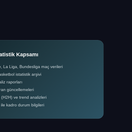
tatistik Kapsamı
 La Liga, Bundesliga maç verileri
etbol istatistik arşivi
iz raporları
oran güncellemeleri
i (H2H) ve trend analizleri
ile kadro durum bilgileri