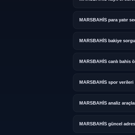
Kayıt ol işlemi ortalama 2-3 
MARSBAHİS para yatır seç
Para yatır işlemleri için ban
MARSBAHİS bakiye sorgula
Hesap panelinden bakiye bilgi
MARSBAHİS canlı bahis öze
Canlı bahis bölümünde 40'tan 
içinde yansıtılır.
MARSBAHİS spor verileri n
Spor verileri ve istatistik bö
kapsanmaktadır.
MARSBAHİS analiz araçları
Analiz araçları sezgisel aray
MARSBAHİS güncel adres de