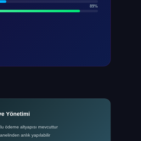
89%
ye Yönetimi
oklu ödeme altyapısı mevcuttur
elinden anlık yapılabilir