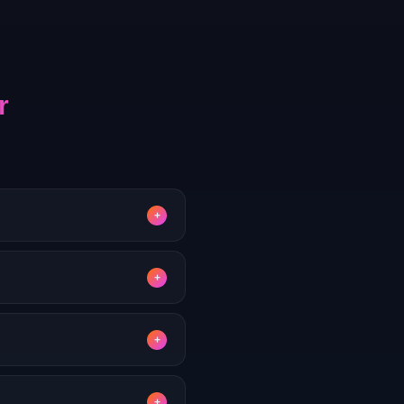
r
+
de yönlendirme sistemi
+
kesintisiz bağlantı için
+
hesabınız aktif hale gelir.
+