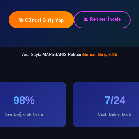
📊 Rehberi İncele
🚀 Güncel Giriş Yap
Ana Sayfa
›
MARSBAHİS Rehber
›
Güncel Giriş 2026
98%
7/24
Veri Doğruluk Oranı
Canlı Bahis Takibi