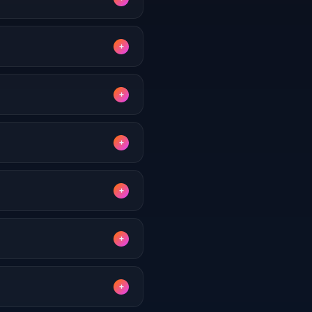
ebilir.
+
tadır.
+
ölümde görüntülenir.
+
 Oran güncellemeleri saniyeler
+
üzere tüm dallar
+
vuzları mevcuttur.
+