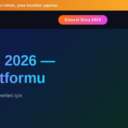
ul etmez, para transferi yapmaz.
Güncel Giriş 2026
 2026 —
atformu
rileri için