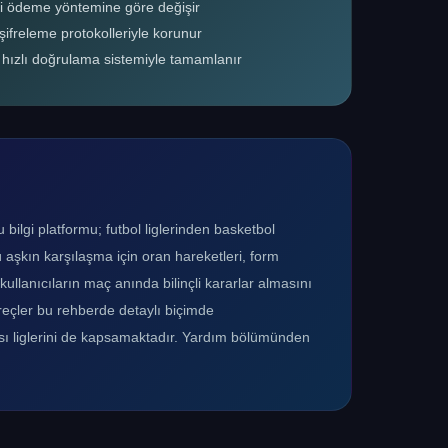
ri ödeme yöntemine göre değişir
 şifreleme protokolleriyle korunur
i hızlı doğrulama sistemiyle tamamlanır
u bilgi platformu; futbol liglerinden basketbol
 aşkın karşılaşma için oran hareketleri, form
, kullanıcıların maç anında bilinçli kararlar almasını
üreçler bu rehberde detaylı biçimde
ıtası liglerini de kapsamaktadır. Yardım bölümünden