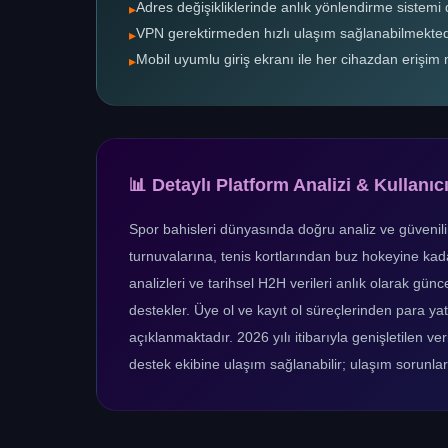
Adres değişikliklerinde anlık yönlendirme sistemi 
VPN gerektirmeden hızlı ulaşım sağlanabilmekted
Mobil uyumlu giriş ekranı ile her cihazdan eriş
📊 Detaylı Platform Analizi & Kullanıc
Spor bahisleri dünyasında doğru analiz ve güvenilir i
turnuvalarına, tenis kortlarından buz hokeyine kad
analizleri ve tarihsel H2H verileri anlık olarak günce
destekler. Üye ol ve kayıt ol süreçlerinden para y
açıklanmaktadır. 2026 yılı itibarıyla genişletilen 
destek ekibine ulaşım sağlanabilir; ulaşım sorunlar