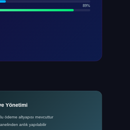
89%
ye Yönetimi
oklu ödeme altyapısı mevcuttur
elinden anlık yapılabilir