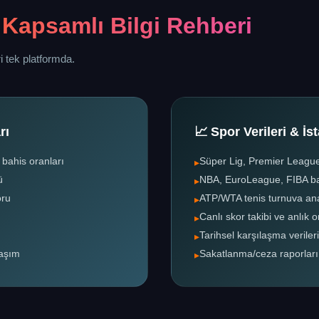
apsamlı Bilgi Rehberi
ri tek platformda.
rı
📈 Spor Verileri & İs
 bahis oranları
Süper Lig, Premier League,
ü
NBA, EuroLeague, FIBA bask
oru
ATP/WTA tenis turnuva anal
Canlı skor takibi ve anlık 
Tarihsel karşılaşma veriler
laşım
Sakatlanma/ceza raporları 