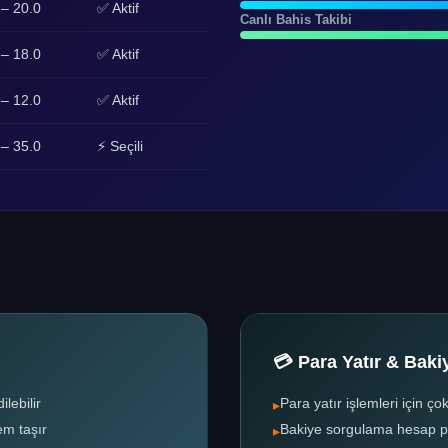
 – 20.0
✅ Aktif
Canlı Bahis Takibi
 – 18.0
✅ Aktif
 – 12.0
✅ Aktif
 – 35.0
⚡ Seçili
💳 Para Yatır & Baki
lebilir
Para yatır işlemleri için ç
em taşır
Bakiye sorgulama hesap pan