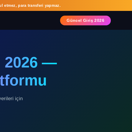
ul etmez, para transferi yapmaz.
Güncel Giriş 2026
 2026 —
atformu
rileri için