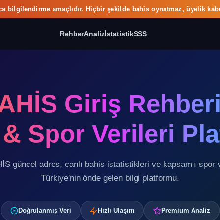
a bilgilendirme amaçlıdır. Hiçbir şekilde bahis oynatmaz, üyelik kab
Rehber
Analiz
İstatistik
SSS
HİS Giriş Rehberi
 & Spor Verileri Pl
güncel adres, canlı bahis istatistikleri ve kapsamlı spor ve
Türkiye'nin önde gelen bilgi platformu.
Doğrulanmış Veri
Hızlı Ulaşım
Premium Analiz