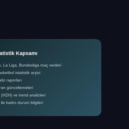
tatistik Kapsamı
 La Liga, Bundesliga maç verileri
etbol istatistik arşivi
iz raporları
oran güncellemeleri
i (H2H) ve trend analizleri
ile kadro durum bilgileri