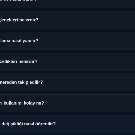
dakika içinde tamamlanmaktadır. Kimlik doğrulama adımı ek süre gerektir
enekleri nelerdir?
ka havalesi, kredi kartı ve e-cüzdan dahil çoklu ödeme yöntemi sunulmak
ma nasıl yapılır?
lerinize anlık ulaşabilirsiniz. Bakiye geçmişi ve işlem detayları da bu b
llikleri nelerdir?
fazla spor dalında anlık oranlar ve maç içi istatistikler sunulmaktadır.
ereden takip edilir?
lümünden anlık veriler izlenebilir. Futbol, basketbol ve tenis başta olmak 
 kullanımı kolay mı?
üzüyle kolayca kullanılabilir. Rehber bölümünde adım adım kullanım kıla
ğişikliği nasıl öğrenilir?