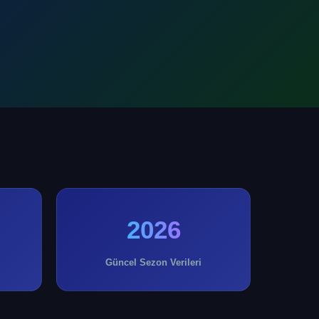
2026
Güncel Sezon Verileri