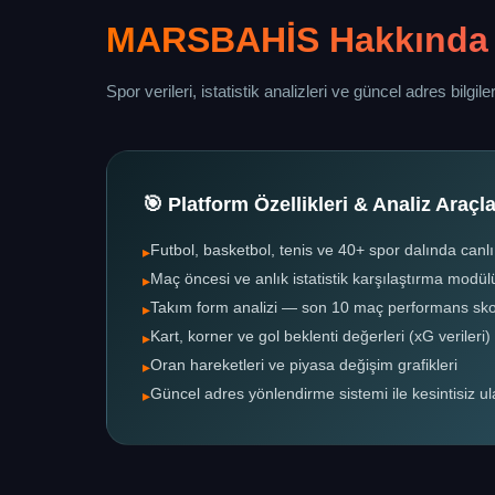
MARSBAHİS Hakkında K
Spor verileri, istatistik analizleri ve güncel adres bilgile
🎯 Platform Özellikleri & Analiz Araçla
Futbol, basketbol, tenis ve 40+ spor dalında canlı
Maç öncesi ve anlık istatistik karşılaştırma modül
Takım form analizi — son 10 maç performans sk
Kart, korner ve gol beklenti değerleri (xG verileri)
Oran hareketleri ve piyasa değişim grafikleri
Güncel adres yönlendirme sistemi ile kesintisiz u