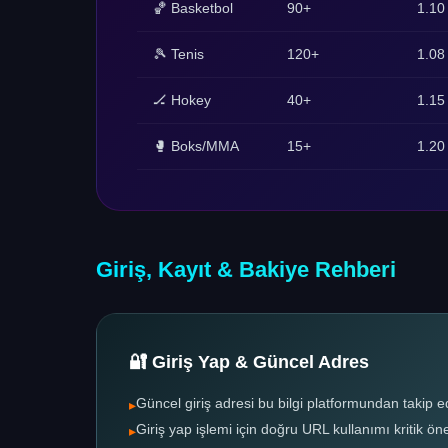
🏀 Basketbol
90+
1.10
🎾 Tenis
120+
1.08
🏒 Hokey
40+
1.15
🥊 Boks/MMA
15+
1.20
Giriş, Kayıt & Bakiye Rehberi
🔐 Giriş Yap & Güncel Adres
Güncel giriş adresi bu bilgi platformundan takip edi
Giriş yap işlemi için doğru URL kullanımı kritik ön