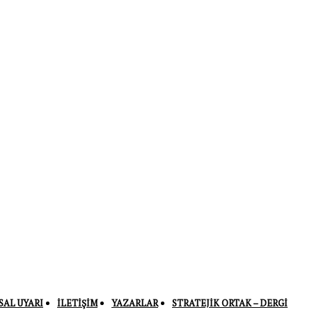
SAL UYARI
İLETIŞIM
YAZARLAR
STRATEJIK ORTAK – DERGI