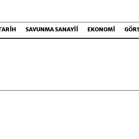
TARİH
SAVUNMA SANAYİİ
EKONOMİ
GÖRS