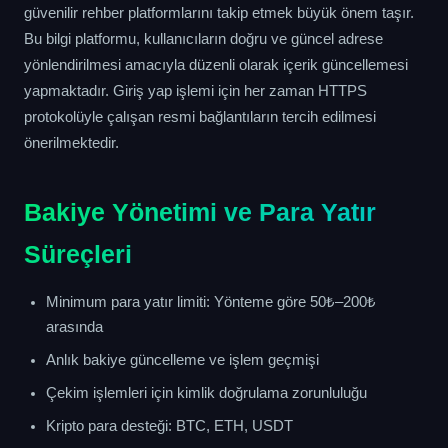
güvenilir rehber platformlarını takip etmek büyük önem taşır.
Bu bilgi platformu, kullanıcıların doğru ve güncel adrese
yönlendirilmesi amacıyla düzenli olarak içerik güncellemesi
yapmaktadır. Giriş yap işlemi için her zaman HTTPS
protokolüyle çalışan resmi bağlantıların tercih edilmesi
önerilmektedir.
Bakiye Yönetimi ve Para Yatır
Süreçleri
Minimum para yatır limiti: Yönteme göre 50₺–200₺
arasında
Anlık bakiye güncelleme ve işlem geçmişi
Çekim işlemleri için kimlik doğrulama zorunluluğu
Kripto para desteği: BTC, ETH, USDT