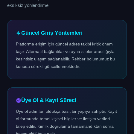
eksiksiz yönlendirme
Güncel Giriş Yöntemleri
Platforma erişim için güncel adres takibi kritik önem
taşır. Alternatif bağlantılar ve ayna siteler aracılığıyla
kesintisiz ulaşım sağlanabilir. Rehber bölümümüz bu
konuda sürekli güncellenmektedir.
Üye Ol & Kayıt Süreci
Üye ol adımları oldukça basit bir yapıya sahiptir. Kayıt
ol formunda temel kişisel bilgiler ve iletişim verileri
talep edilir. Kimlik doğrulama tamamlandıktan sonra
hesap aktif hale gelir.