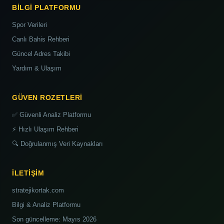
BILGI PLATFORMU
Spor Verileri
Canlı Bahis Rehberi
Güncel Adres Takibi
Yardım & Ulaşım
GÜVEN ROZETLERI
✅ Güvenli Analiz Platformu
⚡ Hızlı Ulaşım Rehberi
🔍 Doğrulanmış Veri Kaynakları
İLETIŞIM
stratejikortak.com
Bilgi & Analiz Platformu
Son güncelleme: Mayıs 2026