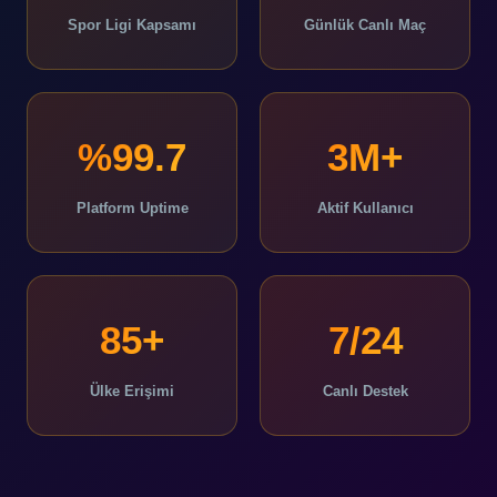
Spor Ligi Kapsamı
Günlük Canlı Maç
%99.7
3M+
Platform Uptime
Aktif Kullanıcı
85+
7/24
Ülke Erişimi
Canlı Destek