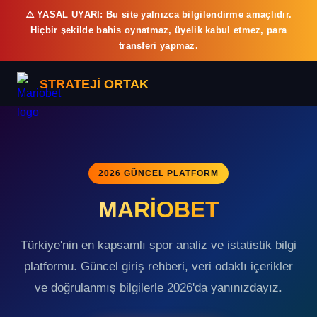
⚠️ YASAL UYARI: Bu site yalnızca bilgilendirme amaçlıdır.
Hiçbir şekilde bahis oynatmaz, üyelik kabul etmez, para
transferi yapmaz.
STRATEJİ ORTAK
2026 GÜNCEL PLATFORM
MARİOBET
Türkiye'nin en kapsamlı spor analiz ve istatistik bilgi
platformu. Güncel giriş rehberi, veri odaklı içerikler
ve doğrulanmış bilgilerle 2026'da yanınızdayız.