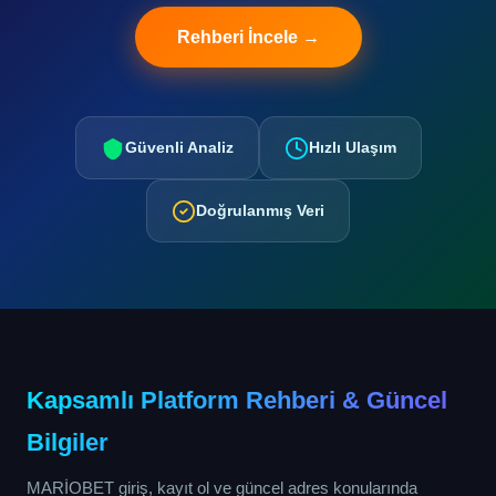
Rehberi İncele →
Güvenli Analiz
Hızlı Ulaşım
Doğrulanmış Veri
Kapsamlı Platform Rehberi & Güncel
Bilgiler
MARİOBET giriş, kayıt ol ve güncel adres konularında