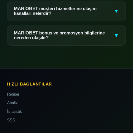
iOS 13 ve üzeri iPhone/iPad modelleri ile Android 8.0 ve
üzeri cihazlarla tam uyumlu çalışmaktadır. APK dosyası
MARİOBET müşteri hizmetlerine ulaşım
▼
kanalları nelerdir?
resmi kanaldan indirilebilmektedir.
7/24 canlı sohbet, e-posta desteği ve Telegram kanalı
üzerinden müşteri hizmetlerine ulaşım
MARİOBET bonus ve promosyon bilgilerine
▼
nereden ulaşılır?
sağlanabilmektedir. Ortalama yanıt süresi canlı
sohbette 2 dakikanın altındadır.
Promosyonlar sekmesinde hoşgeldin bonusu, kayıp
bonusu, yatırım bonusu ve freespin kampanyaları
detaylı çevrim koşullarıyla birlikte listelenmektedir.
Kampanyalar haftalık güncellenmektedir.
HIZLI BAĞLANTILAR
Rehber
Analiz
İstatistik
SSS