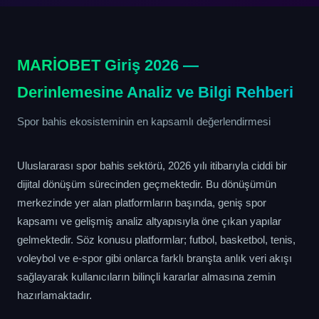
MARİOBET Giriş 2026 —
Derinlemesine Analiz ve Bilgi Rehberi
Spor bahis ekosisteminin en kapsamlı değerlendirmesi
Uluslararası spor bahis sektörü, 2026 yılı itibarıyla ciddi bir
dijital dönüşüm sürecinden geçmektedir. Bu dönüşümün
merkezinde yer alan platformların başında, geniş spor
kapsamı ve gelişmiş analiz altyapısıyla öne çıkan yapılar
gelmektedir. Söz konusu platformlar; futbol, basketbol, tenis,
voleybol ve e-spor gibi onlarca farklı branşta anlık veri akışı
sağlayarak kullanıcıların bilinçli kararlar almasına zemin
hazırlamaktadır.