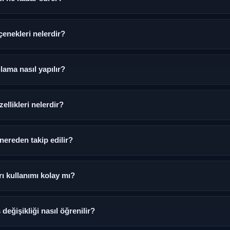
dakika içinde tamamlanmaktadır. Kimlik doğrulama adımı ek süre gerektir
enekleri nelerdir?
ka havalesi, kredi kartı ve e-cüzdan dahil çoklu ödeme yöntemi sunulmak
ma nasıl yapılır?
lerinize anlık ulaşabilirsiniz. Bakiye geçmişi ve işlem detayları da bu b
llikleri nelerdir?
fazla spor dalında anlık oranlar ve maç içi istatistikler sunulmaktadır.
ereden takip edilir?
lümünden anlık veriler izlenebilir. Futbol, basketbol ve tenis başta olmak 
 kullanımı kolay mı?
üzüyle kolayca kullanılabilir. Rehber bölümünde adım adım kullanım kıla
ğişikliği nasıl öğrenilir?