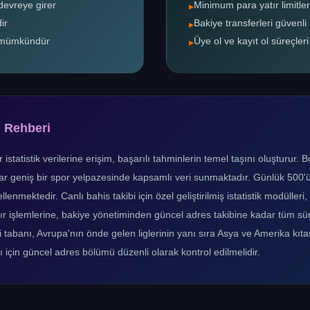
devreye girer
Minimum para yatır limitle
ir
Bakiye transferleri güvenli
im mümkündür
Üye ol ve kayıt ol süreçler
ı Rehberi
statistik verilerine erişim, başarılı tahminlerin temel taşını oluşturur. B
ar geniş bir spor yelpazesinde kapsamlı veri sunmaktadır. Günlük 500'ü
llenmektedir. Canlı bahis takibi için özel geliştirilmiş istatistik modülleri
atır işlemlerine, bakiye yönetiminden güncel adres takibine kadar tüm s
veri tabanı, Avrupa'nın önde gelen liglerinin yanı sıra Asya ve Amerika k
ı için güncel adres bölümü düzenli olarak kontrol edilmelidir.