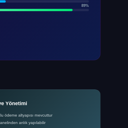
89%
ye Yönetimi
oklu ödeme altyapısı mevcuttur
elinden anlık yapılabilir