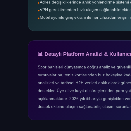
Adres değişikliklerinde anlık yönlendirme sistemi 
VPN gerektirmeden hızlı ulaşım sağlanabilmekted
Mobil uyumlu giriş ekranı ile her cihazdan eriş
📊 Detaylı Platform Analizi & Kullanıc
Spor bahisleri dünyasında doğru analiz ve güvenilir i
turnuvalarına, tenis kortlarından buz hokeyine kad
analizleri ve tarihsel H2H verileri anlık olarak günce
destekler. Üye ol ve kayıt ol süreçlerinden para y
açıklanmaktadır. 2026 yılı itibarıyla genişletilen 
destek ekibine ulaşım sağlanabilir; ulaşım sorunlar