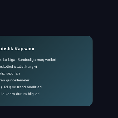
tatistik Kapsamı
 La Liga, Bundesliga maç verileri
etbol istatistik arşivi
iz raporları
oran güncellemeleri
i (H2H) ve trend analizleri
ile kadro durum bilgileri