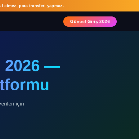
ul etmez, para transferi yapmaz.
Güncel Giriş 2026
 2026 —
atformu
rileri için