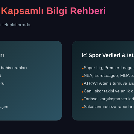
apsamlı Bilgi Rehberi
ri tek platformda.
rı
📈 Spor Verileri & İs
 bahis oranları
Süper Lig, Premier League,
ü
NBA, EuroLeague, FIBA bask
oru
ATP/WTA tenis turnuva anal
Canlı skor takibi ve anlık 
Tarihsel karşılaşma veriler
laşım
Sakatlanma/ceza raporları 