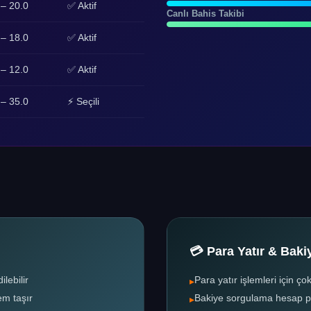
 – 20.0
✅ Aktif
Canlı Bahis Takibi
 – 18.0
✅ Aktif
 – 12.0
✅ Aktif
 – 35.0
⚡ Seçili
💳 Para Yatır & Baki
lebilir
Para yatır işlemleri için ç
em taşır
Bakiye sorgulama hesap pan