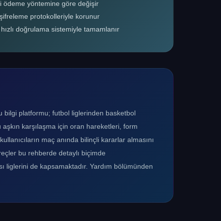
ri ödeme yöntemine göre değişir
 şifreleme protokolleriyle korunur
i hızlı doğrulama sistemiyle tamamlanır
u bilgi platformu; futbol liglerinden basketbol
 aşkın karşılaşma için oran hareketleri, form
, kullanıcıların maç anında bilinçli kararlar almasını
üreçler bu rehberde detaylı biçimde
ıtası liglerini de kapsamaktadır. Yardım bölümünden