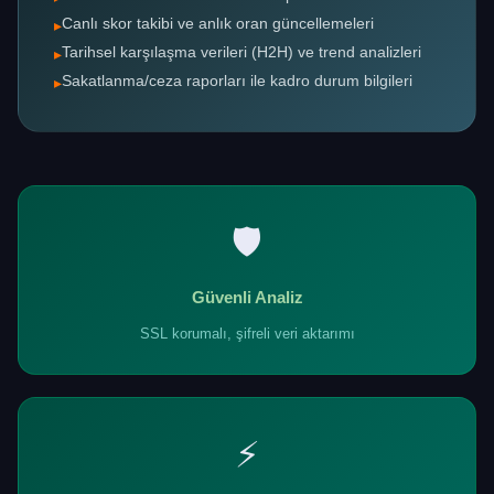
Canlı skor takibi ve anlık oran güncellemeleri
Tarihsel karşılaşma verileri (H2H) ve trend analizleri
Sakatlanma/ceza raporları ile kadro durum bilgileri
🛡️
Güvenli Analiz
SSL korumalı, şifreli veri aktarımı
⚡