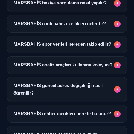
cüzdan dahil çoklu ödeme yöntemi sunulmaktadır.
MARSBAHİS bakiye sorgulama nasıl yapılır?
+
Hesap panelinden bakiye bilgilerinize anlık
ulaşabilirsiniz. Bakiye geçmişi ve işlem detayları da bu
MARSBAHİS canlı bahis özellikleri nelerdir?
+
bölümde görüntülenir.
Canlı bahis bölümünde 40'tan fazla spor dalında anlık
oranlar ve maç içi istatistikler sunulmaktadır. Oran
MARSBAHİS spor verileri nereden takip edilir?
+
güncellemeleri saniyeler içinde yansıtılır.
Spor verileri ve istatistik bölümünden anlık veriler
izlenebilir. Futbol, basketbol ve tenis başta olmak üzere
MARSBAHİS analiz araçları kullanımı kolay mı?
+
tüm dallar kapsanmaktadır.
Analiz araçları sezgisel arayüzüyle kolayca kullanılabilir.
Rehber bölümünde adım adım kullanım kılavuzları
MARSBAHİS güncel adres değişikliği nasıl
+
mevcuttur.
öğrenilir?
Bu bilgi platformunu düzenli takip ederek güncel adres
bilgisine her zaman ulaşabilirsiniz. Bildirim sistemi de
MARSBAHİS rehber içerikleri nerede bulunur?
+
mevcuttur.
Rehber bölümünde tüm kullanım kılavuzları, giriş yap
adımları ve platform özellikleri detaylı şekilde