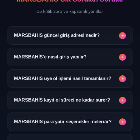
15 kritik soru ve kapsamlı yanıtlar
MARSBAHİS güncel giriş adresi nedir?
+
Güncel adres bilgisine bu bilgi platformu üzerinden anlık
olarak ulaşabilirsiniz. Adres değişikliklerinde yönlendirme
MARSBAHİS'e nasıl giriş yapılır?
+
sistemi otomatik devreye girer.
Güncel adres üzerinden giriş yap butonunu kullanarak
hesabınıza erişebilirsiniz. Doğru URL kullanımı kesintisiz
MARSBAHİS üye ol işlemi nasıl tamamlanır?
+
bağlantı için önemlidir.
Üye ol formunu doldurarak kayıt sürecini
başlatabilirsiniz. Doğrulama adımları tamamlandıktan
MARSBAHİS kayıt ol süreci ne kadar sürer?
+
sonra hesabınız aktif hale gelir.
Kayıt ol işlemi ortalama 2-3 dakika içinde
tamamlanmaktadır. Kimlik doğrulama adımı ek süre
MARSBAHİS para yatır seçenekleri nelerdir?
+
gerektirebilir.
Para yatır işlemleri için banka havalesi, kredi kartı ve e-