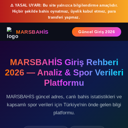
⚠️ YASAL UYARI: Bu site yalnızca bilgilendirme amaçlıdır.
Hiçbir şekilde bahis oynatmaz, üyelik kabul etmez, para
transferi yapmaz.
MARSBAHİS
Güncel Giriş 2026
MARSBAHİS Giriş Rehberi
2026 — Analiz & Spor Verileri
Platformu
MARSBAHİS güncel adres, canlı bahis istatistikleri ve
kapsamlı spor verileri için Türkiye'nin önde gelen bilgi
platformu.