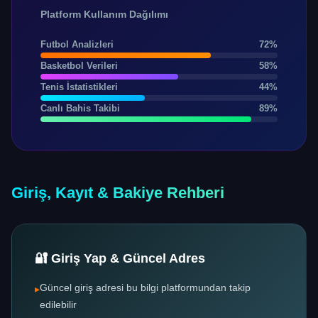
Platform Kullanım Dağılımı
Futbol Analizleri
72%
Basketbol Verileri
58%
Tenis İstatistikleri
44%
Canlı Bahis Takibi
89%
Giriş, Kayıt & Bakiye Rehberi
🔐 Giriş Yap & Güncel Adres
Güncel giriş adresi bu bilgi platformundan takip
edilebilir