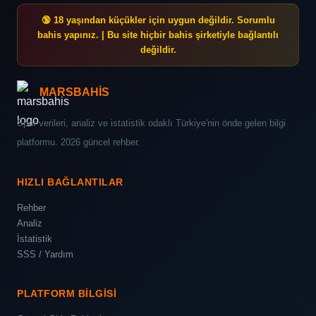
🔞 18 yaşından küçükler için uygun değildir. Sorumlu
bahis yapınız. | Bu site hiçbir bahis şirketiyle bağlantılı
değildir.
MARSBAHİS
Spor verileri, analiz ve istatistik odaklı Türkiye'nin önde gelen bilgi
platformu. 2026 güncel rehber.
HIZLI BAĞLANTILAR
Rehber
Analiz
İstatistik
SSS / Yardım
PLATFORM BILGISI