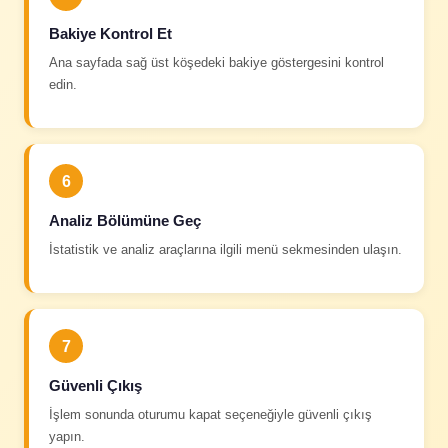
Bakiye Kontrol Et
Ana sayfada sağ üst köşedeki bakiye göstergesini kontrol
edin.
6
Analiz Bölümüne Geç
İstatistik ve analiz araçlarına ilgili menü sekmesinden ulaşın.
7
Güvenli Çıkış
İşlem sonunda oturumu kapat seçeneğiyle güvenli çıkış
yapın.