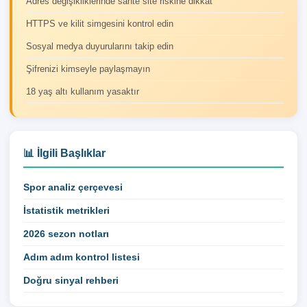
Adres değişikliklerinde sahte site riskine dikkat
HTTPS ve kilit simgesini kontrol edin
Sosyal medya duyurularını takip edin
Şifrenizi kimseyle paylaşmayın
18 yaş altı kullanım yasaktır
📊 İlgili Başlıklar
Spor analiz çerçevesi
İstatistik metrikleri
2026 sezon notları
Adım adım kontrol listesi
Doğru sinyal rehberi