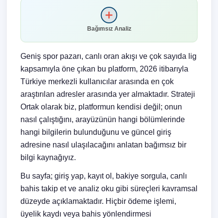
Bağımsız Analiz
Geniş spor pazarı, canlı oran akışı ve çok sayıda lig
kapsamıyla öne çıkan bu platform, 2026 itibarıyla
Türkiye merkezli kullanıcılar arasında en çok
araştırılan adresler arasında yer almaktadır. Strateji
Ortak olarak biz, platformun kendisi değil; onun
nasıl çalıştığını, arayüzünün hangi bölümlerinde
hangi bilgilerin bulunduğunu ve güncel giriş
adresine nasıl ulaşılacağını anlatan bağımsız bir
bilgi kaynağıyız.
Bu sayfa; giriş yap, kayıt ol, bakiye sorgula, canlı
bahis takip et ve analiz oku gibi süreçleri kavramsal
düzeyde açıklamaktadır. Hiçbir ödeme işlemi,
üyelik kaydı veya bahis yönlendirmesi