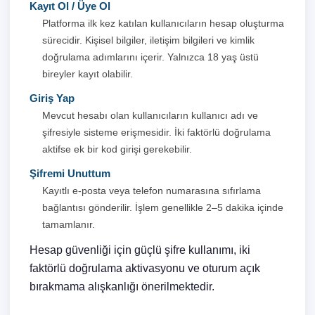
Kayıt Ol / Üye Ol
Platforma ilk kez katılan kullanıcıların hesap oluşturma
sürecidir. Kişisel bilgiler, iletişim bilgileri ve kimlik
doğrulama adımlarını içerir. Yalnızca 18 yaş üstü
bireyler kayıt olabilir.
Giriş Yap
Mevcut hesabı olan kullanıcıların kullanıcı adı ve
şifresiyle sisteme erişmesidir. İki faktörlü doğrulama
aktifse ek bir kod girişi gerekebilir.
Şifremi Unuttum
Kayıtlı e-posta veya telefon numarasına sıfırlama
bağlantısı gönderilir. İşlem genellikle 2–5 dakika içinde
tamamlanır.
Hesap güvenliği için güçlü şifre kullanımı, iki
faktörlü doğrulama aktivasyonu ve oturum açık
bırakmama alışkanlığı önerilmektedir.