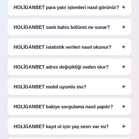
+
HOLİGANBET para yatır işlemleri nasıl görünür?
+
HOLİGANBET canlı bahis bölümü ne sunar?
+
HOLİGANBET istatistik verileri nasıl okunur?
+
HOLİGANBET adres değişikliği neden olur?
+
HOLİGANBET mobil uyumlu mu?
+
HOLİGANBET bakiye sorgulama nasıl yapılır?
+
HOLİGANBET kayıt ol için yaş sınırı var mı?