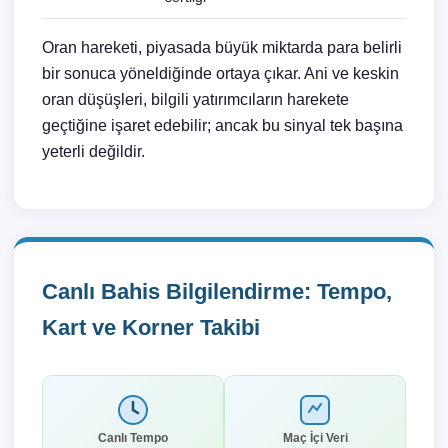
Oran hareketi, piyasada büyük miktarda para belirli
bir sonuca yöneldiğinde ortaya çıkar. Ani ve keskin
oran düşüşleri, bilgili yatırımcıların harekete
geçtiğine işaret edebilir; ancak bu sinyal tek başına
yeterli değildir.
Canlı Bahis Bilgilendirme: Tempo,
Kart ve Korner Takibi
Canlı Tempo
Maç İçi Veri