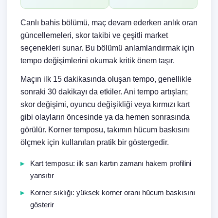
Canlı bahis bölümü, maç devam ederken anlık oran
güncellemeleri, skor takibi ve çeşitli market
seçenekleri sunar. Bu bölümü anlamlandırmak için
tempo değişimlerini okumak kritik önem taşır.
Maçın ilk 15 dakikasında oluşan tempo, genellikle
sonraki 30 dakikayı da etkiler. Ani tempo artışları;
skor değişimi, oyuncu değişikliği veya kırmızı kart
gibi olayların öncesinde ya da hemen sonrasında
görülür. Korner temposu, takımın hücum baskısını
ölçmek için kullanılan pratik bir göstergedir.
Kart temposu: ilk sarı kartın zamanı hakem profilini
yansıtır
Korner sıklığı: yüksek korner oranı hücum baskısını
gösterir