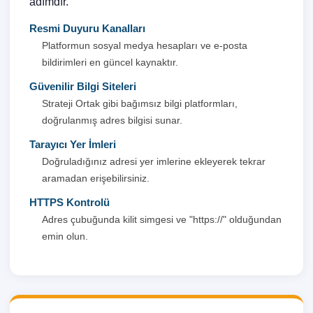
adımdır.
Resmi Duyuru Kanalları
Platformun sosyal medya hesapları ve e-posta
bildirimleri en güncel kaynaktır.
Güvenilir Bilgi Siteleri
Strateji Ortak gibi bağımsız bilgi platformları,
doğrulanmış adres bilgisi sunar.
Tarayıcı Yer İmleri
Doğruladığınız adresi yer imlerine ekleyerek tekrar
aramadan erişebilirsiniz.
HTTPS Kontrolü
Adres çubuğunda kilit simgesi ve "https://" olduğundan
emin olun.