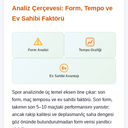
Analiz Çerçevesi: Form, Tempo ve
Ev Sahibi Faktörü
Form Analizi
Tempo Grafiği
Ev
Ev Sahibi Avantajı
Spor analizinde üç temel eksen öne çıkar: son
form, maç temposu ve ev sahibi faktörü. Son form,
takımın son 5–10 maçtaki performansını yansıtır;
ancak rakip kalitesi ve deplasman/iç saha dengesi
göz önünde bulundurulmadan form verisi yanıltıcı