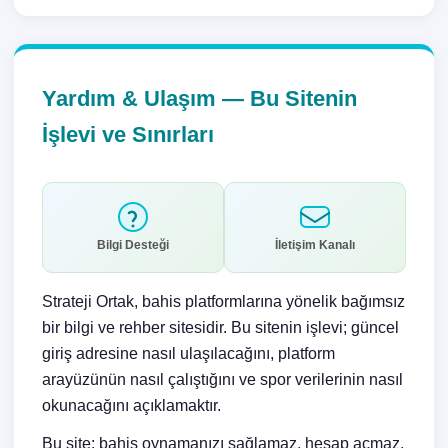
Yardım & Ulaşım — Bu Sitenin
İşlevi ve Sınırları
Bilgi Desteği
İletişim Kanalı
Strateji Ortak, bahis platformlarına yönelik bağımsız
bir bilgi ve rehber sitesidir. Bu sitenin işlevi; güncel
giriş adresine nasıl ulaşılacağını, platform
arayüzünün nasıl çalıştığını ve spor verilerinin nasıl
okunacağını açıklamaktır.
Bu site; bahis oynamanızı sağlamaz, hesap açmaz,