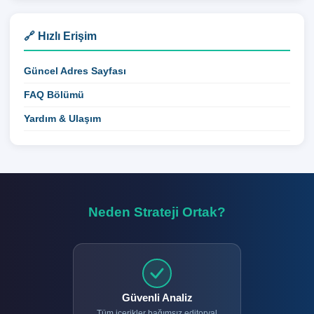
🔗 Hızlı Erişim
Güncel Adres Sayfası
FAQ Bölümü
Yardım & Ulaşım
Neden Strateji Ortak?
Güvenli Analiz
Tüm içerikler bağımsız editoryal