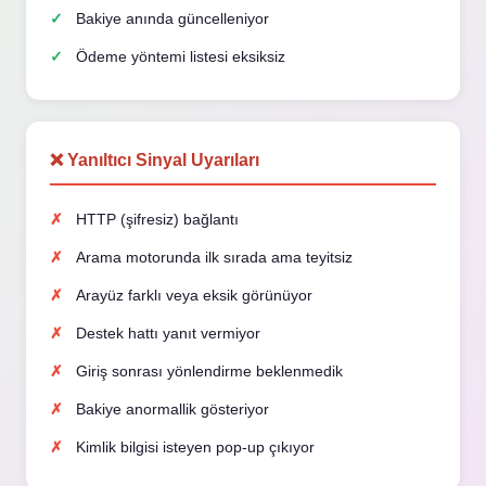
Bakiye anında güncelleniyor
Ödeme yöntemi listesi eksiksiz
❌ Yanıltıcı Sinyal Uyarıları
HTTP (şifresiz) bağlantı
Arama motorunda ilk sırada ama teyitsiz
Arayüz farklı veya eksik görünüyor
Destek hattı yanıt vermiyor
Giriş sonrası yönlendirme beklenmedik
Bakiye anormallik gösteriyor
Kimlik bilgisi isteyen pop-up çıkıyor