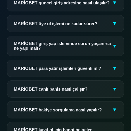
sunan köklü bir dijital platform olup futbol, basketbol,
▼
MARİOBET güncel giriş adresine nasıl ulaşılır?
tenis ve e-spor başta olmak üzere 30'dan fazla branşı
Güncel adrese güvenilir rehber platformları, sosyal
kapsamaktadır.
medya kanalları veya müşteri hizmetleri aracılığıyla
▼
MARİOBET üye ol işlemi ne kadar sürer?
ulaşılabilir. Bu bilgi platformu güncel giriş bilgilerini
Kayıt ol formu doldurulduktan sonra e-posta
düzenli olarak paylaşmaktadır.
doğrulaması ile birlikte hesap 2–5 dakika içinde aktif
MARİOBET giriş yap işleminde sorun yaşanırsa
▼
ne yapılmalı?
hale gelmektedir. Kimlik doğrulama süreci 24 saate
kadar uzayabilir.
Tarayıcı önbelleği temizlenmeli, farklı bir tarayıcı
denenmeli ve güncel adres kontrol edilmelidir. Sorun
▼
MARİOBET para yatır işlemleri güvenli mi?
devam ederse 7/24 canlı destek hattına başvurulabilir.
256-bit SSL şifreleme ve PCI DSS uyumlu ödeme
altyapısı sayesinde tüm finansal işlemler güvenli
▼
MARİOBET canlı bahis nasıl çalışır?
ortamda gerçekleştirilmektedir. Banka havalesi, e-
Devam eden maçlara anlık olarak bahis yapılabilmekte;
cüzdan ve kripto para seçenekleri mevcuttur.
oranlar her birkaç saniyede bir güncellenmektedir. Canlı
▼
MARİOBET bakiye sorgulama nasıl yapılır?
istatistikler ve görsel skor takibi aynı ekranda
Hesap panelinin sağ üst köşesinde anlık bakiye
sunulmaktadır.
görüntülenmektedir. Detaylı işlem geçmişine ise hesap
MARİOBET kayıt ol için hangi belgeler