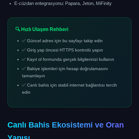
E-cüzdan entegrasyonu: Papara, Jeton, MiFinity
🔍 Hızlı Ulaşım Rehberi
✅ Güncel adres için bu sayfayı takip edin
✅ Giriş yap öncesi HTTPS kontrolü yapın
✅ Kayıt ol formunda gerçek bilgilerinizi kullanın
✅ Bakiye işlemleri için hesap doğrulamasını
tamamlayın
✅ Canlı bahis için stabil internet bağlantısı tercih
edin
Canlı Bahis Ekosistemi ve Oran
Yapısı