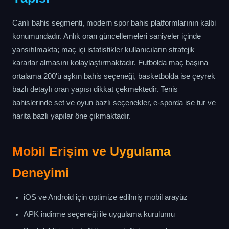
Canlı bahis segmenti, modern spor bahis platformlarının kalbi
konumundadır. Anlık oran güncellemeleri saniyeler içinde
yansıtılmakta; maç içi istatistikler kullanıcıların stratejik
kararlar almasını kolaylaştırmaktadır. Futbolda maç başına
ortalama 200'ü aşkın bahis seçeneği, basketbolda ise çeyrek
bazlı detaylı oran yapısı dikkat çekmektedir. Tenis
bahislerinde set ve oyun bazlı seçenekler, e-sporda ise tur ve
harita bazlı yapılar öne çıkmaktadır.
Mobil Erişim ve Uygulama
Deneyimi
iOS ve Android için optimize edilmiş mobil arayüz
APK indirme seçeneği ile uygulama kurulumu