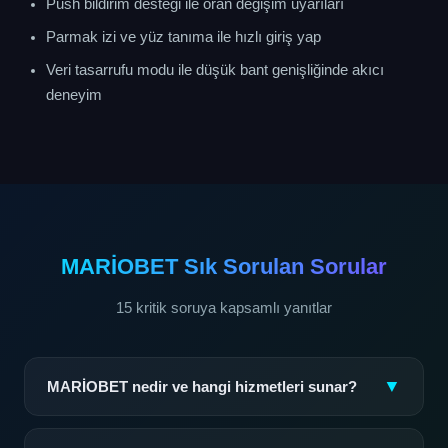
Push bildirim desteği ile oran değişim uyarıları
Parmak izi ve yüz tanıma ile hızlı giriş yap
Veri tasarrufu modu ile düşük bant genişliğinde akıcı
deneyim
MARİOBET Sık Sorulan Sorular
15 kritik soruya kapsamlı yanıtlar
▼
MARİOBET nedir ve hangi hizmetleri sunar?
Uluslararası lisanslı, spor bahsi ve casino hizmetleri