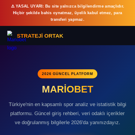
⚠️ YASAL UYARI: Bu site yalnızca bilgilendirme amaçlıdır.
Hiçbir şekilde bahis oynatmaz, üyelik kabul etmez, para
transferi yapmaz.
STRATEJİ ORTAK
2026 GÜNCEL PLATFORM
MARİOBET
Türkiye'nin en kapsamlı spor analiz ve istatistik bilgi
platformu. Güncel giriş rehberi, veri odaklı içerikler
ve doğrulanmış bilgilerle 2026'da yanınızdayız.