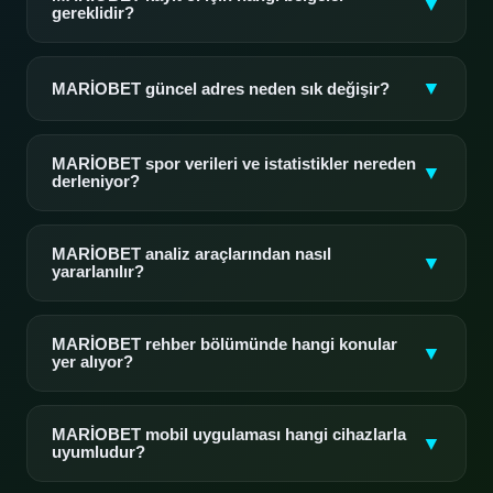
▼
gereklidir?
ayarları menüsündeki finans bölümünden ulaşılabilir.
Kimlik doğrulama için nüfus cüzdanı veya pasaport
görseli, adres doğrulama için ise son 3 aya ait fatura ya
▼
MARİOBET güncel adres neden sık değişir?
da banka ekstresi talep edilmektedir.
Ülkemizde uygulanan internet düzenlemeleri
kapsamında bahis platformlarına yönelik erişim
MARİOBET spor verileri ve istatistikler nereden
▼
derleniyor?
engellemeleri nedeniyle adresler periyodik olarak
güncellenmektedir. Bu durum sektörün genel bir
Sportradar, Opta ve Betradar gibi uluslararası veri
özelliğidir.
sağlayıcılardan beslenen platform, 500'ü aşkın lig ve
MARİOBET analiz araçlarından nasıl
▼
yararlanılır?
turnuvaya ait anlık istatistik sunmaktadır.
Platform içi analiz panelinden takım karşılaştırmaları,
oran hareketleri ve form grafikleri incelenebilir. Filtre
MARİOBET rehber bölümünde hangi konular
▼
yer alıyor?
seçenekleriyle spor dalı, lig ve tarih bazlı analiz
yapılabilmektedir.
Rehber bölümünde hesap oluşturma, para yatır/çek
işlemleri, bonus kullanımı, canlı bahis stratejileri ve
MARİOBET mobil uygulaması hangi cihazlarla
▼
uyumludur?
güvenlik ayarları hakkında kapsamlı bilgiler yer
almaktadır.