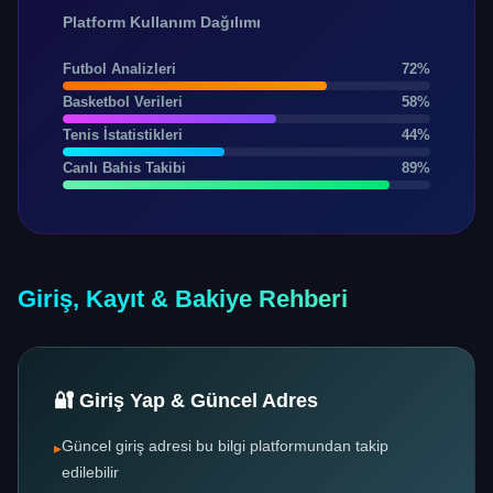
Platform Kullanım Dağılımı
Futbol Analizleri
72%
Basketbol Verileri
58%
Tenis İstatistikleri
44%
Canlı Bahis Takibi
89%
Giriş, Kayıt & Bakiye Rehberi
🔐 Giriş Yap & Güncel Adres
Güncel giriş adresi bu bilgi platformundan takip
edilebilir