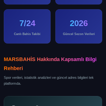
7/24
2026
Canlı Bahis Takibi
Güncel Sezon Verileri
MARSBAHİS Hakkında Kapsamlı Bilgi
Rehberi
Spor verileri, istatistik analizleri ve güncel adres bilgileri tek
platformda.