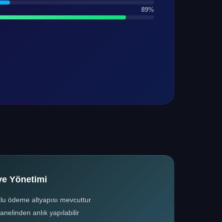
89%
ye Yönetimi
oklu ödeme altyapısı mevcuttur
elinden anlık yapılabilir