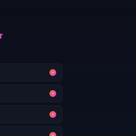
r
+
de yönlendirme sistemi
+
kesintisiz bağlantı için
+
hesabınız aktif hale gelir.
+