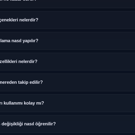
dakika içinde tamamlanmaktadır. Kimlik doğrulama adımı ek süre gerektir
enekleri nelerdir?
ka havalesi, kredi kartı ve e-cüzdan dahil çoklu ödeme yöntemi sunulmak
ma nasıl yapılır?
lerinize anlık ulaşabilirsiniz. Bakiye geçmişi ve işlem detayları da bu b
llikleri nelerdir?
fazla spor dalında anlık oranlar ve maç içi istatistikler sunulmaktadır.
ereden takip edilir?
lümünden anlık veriler izlenebilir. Futbol, basketbol ve tenis başta olmak 
 kullanımı kolay mı?
üzüyle kolayca kullanılabilir. Rehber bölümünde adım adım kullanım kıla
ğişikliği nasıl öğrenilir?