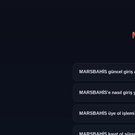
MARSBAHİS güncel giriş a
Güncel adres bilgisine bu bilg
otomatik devreye girer.
MARSBAHİS'e nasıl giriş y
Güncel adres üzerinden giriş 
önemlidir.
MARSBAHİS üye ol işlemi 
Üye ol formunu doldurarak kay
MARSBAHİS kayıt ol sürec