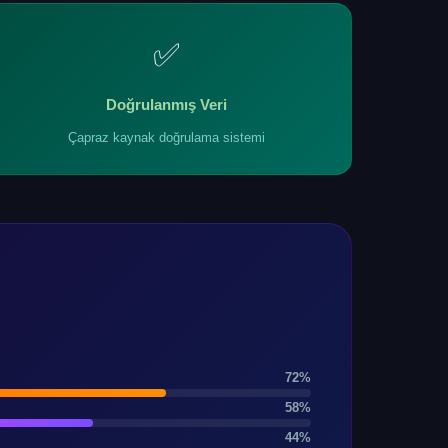
✅
Doğrulanmış Veri
Çapraz kaynak doğrulama sistemi
72%
58%
44%