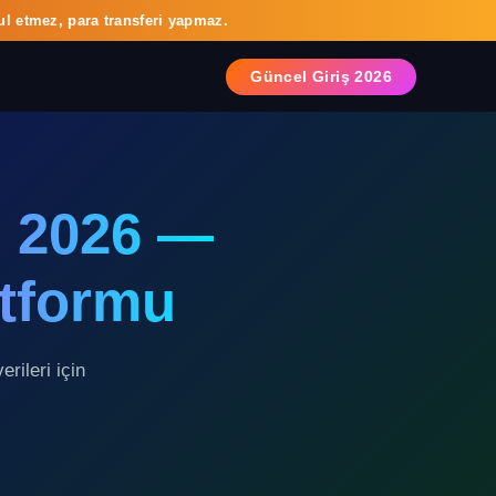
ul etmez, para transferi yapmaz.
Güncel Giriş 2026
 2026 —
atformu
rileri için