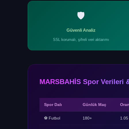
🛡️
Güvenli Analiz
SSL korumalı, şifreli veri aktarımı
MARSBAHİS Spor Verileri & 
Spor Dalı
Günlük Maç
Oran
⚽ Futbol
180+
1.05