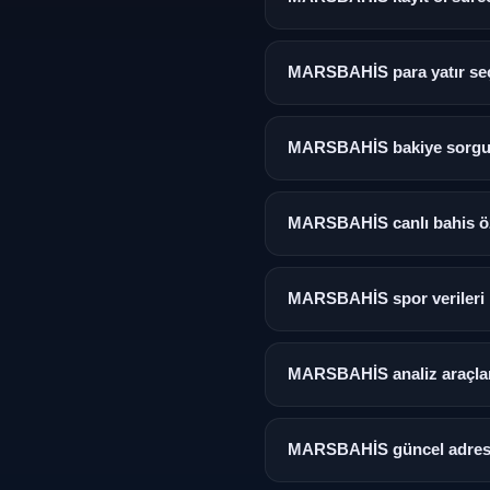
Kayıt ol işlemi ortalama 2-3 
MARSBAHİS para yatır seç
Para yatır işlemleri için ban
MARSBAHİS bakiye sorgula
Hesap panelinden bakiye bilgi
MARSBAHİS canlı bahis öze
Canlı bahis bölümünde 40'tan 
içinde yansıtılır.
MARSBAHİS spor verileri n
Spor verileri ve istatistik bö
kapsanmaktadır.
MARSBAHİS analiz araçları
Analiz araçları sezgisel aray
MARSBAHİS güncel adres de