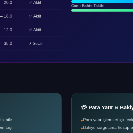
 – 20.0
✅ Aktif
Canlı Bahis Takibi
 – 18.0
✅ Aktif
 – 12.0
✅ Aktif
 – 35.0
⚡ Seçili
💳 Para Yatır & Baki
lebilir
Para yatır işlemleri için ç
em taşır
Bakiye sorgulama hesap pan