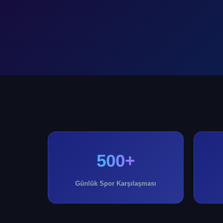
500+
Günlük Spor Karşılaşması