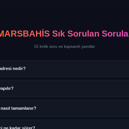
MARSBAHİS Sık Sorulan Sorula
15 kritik soru ve kapsamlı yanıtlar
dresi nedir?
i platformu üzerinden anlık olarak ulaşabilirsiniz. Adres değişikliklerin
apılır?
yap butonunu kullanarak hesabınıza erişebilirsiniz. Doğru URL kullanımı 
nasıl tamamlanır?
ıt sürecini başlatabilirsiniz. Doğrulama adımları tamamlandıktan sonra 
i ne kadar sürer?