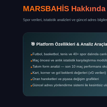
MARSBAHİS Hakkında K
Spor verileri, istatistik analizleri ve güncel adres bilgile
🎯 Platform Özellikleri & Analiz Araçla
Futbol, basketbol, tenis ve 40+ spor dalında canlı
Maç öncesi ve anlık istatistik karşılaştırma modül
Takım form analizi — son 10 maç performans sk
Kart, korner ve gol beklenti değerleri (xG verileri)
Oran hareketleri ve piyasa değişim grafikleri
Güncel adres yönlendirme sistemi ile kesintisiz u