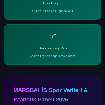
Hızlı Ulaşım
Güncel adres anlık güncellenir
✅
Doğrulanmış Veri
Çapraz kaynak doğrulama sistemi
MARSBAHİS Spor Verileri &
İstatistik Paneli 2026