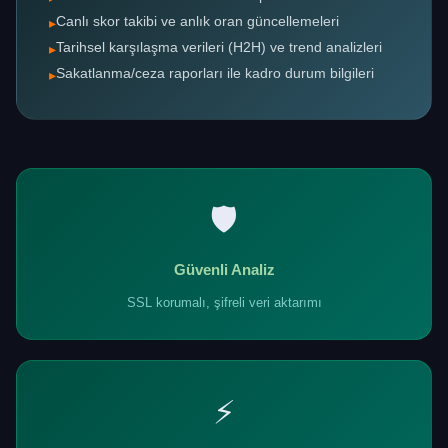
Canlı skor takibi ve anlık oran güncellemeleri
Tarihsel karşılaşma verileri (H2H) ve trend analizleri
Sakatlanma/ceza raporları ile kadro durum bilgileri
🛡️
Güvenli Analiz
SSL korumalı, şifreli veri aktarımı
⚡