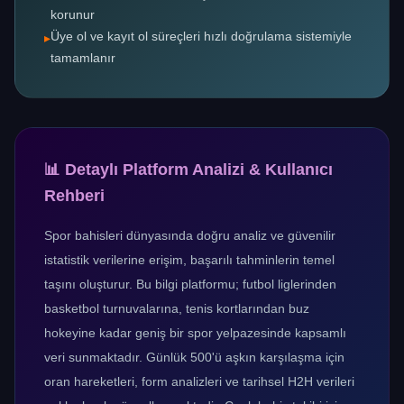
korunur
Üye ol ve kayıt ol süreçleri hızlı doğrulama sistemiyle
tamamlanır
📊 Detaylı Platform Analizi & Kullanıcı
Rehberi
Spor bahisleri dünyasında doğru analiz ve güvenilir
istatistik verilerine erişim, başarılı tahminlerin temel
taşını oluşturur. Bu bilgi platformu; futbol liglerinden
basketbol turnuvalarına, tenis kortlarından buz
hokeyine kadar geniş bir spor yelpazesinde kapsamlı
veri sunmaktadır. Günlük 500'ü aşkın karşılaşma için
oran hareketleri, form analizleri ve tarihsel H2H verileri