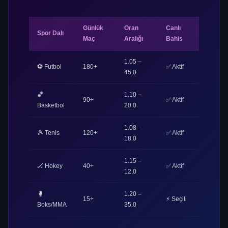
Günlük
Oran
Canlı
Spor Dalı
Maç
Aralığı
Bahis
1.05 –
⚽ Futbol
180+
✅ Aktif
45.0
🏀
1.10 –
90+
✅ Aktif
Basketbol
20.0
1.08 –
🎾 Tenis
120+
✅ Aktif
18.0
1.15 –
🏒 Hokey
40+
✅ Aktif
12.0
🥊
1.20 –
15+
⚡ Seçili
Boks/MMA
35.0