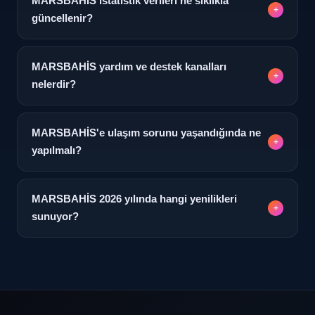
MARSBAHİS istatistik verileri ne sıklıkla
+
açıklanmaktadır.
güncellenir?
İstatistik verileri anlık güncellenmektedir. Doğrulanmış
veri kaynakları kullanılarak yüksek doğruluk oranı
MARSBAHİS yardım ve destek kanalları
+
sağlanmaktadır.
nelerdir?
Yardım bölümünden canlı destek, e-posta ve SSS
kanallarına ulaşım sağlanabilmektedir. 7/24 destek
MARSBAHİS'e ulaşım sorunu yaşandığında ne
+
hizmeti mevcuttur.
yapılmalı?
Ulaşım sorunu yaşandığında öncelikle güncel adres
bölümü kontrol edilmeli, ardından yardım kanallarına
MARSBAHİS 2026 yılında hangi yenilikleri
+
başvurulmalıdır.
sunuyor?
2026 yılında geliştirilmiş analiz araçları, genişletilmiş
spor verileri ve yenilenen canlı bahis arayüzü kullanıcı
deneyimini üst seviyeye taşımaktadır.