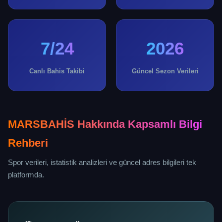
7/24
2026
Canlı Bahis Takibi
Güncel Sezon Verileri
MARSBAHİS Hakkında Kapsamlı Bilgi
Rehberi
Spor verileri, istatistik analizleri ve güncel adres bilgileri tek
platformda.