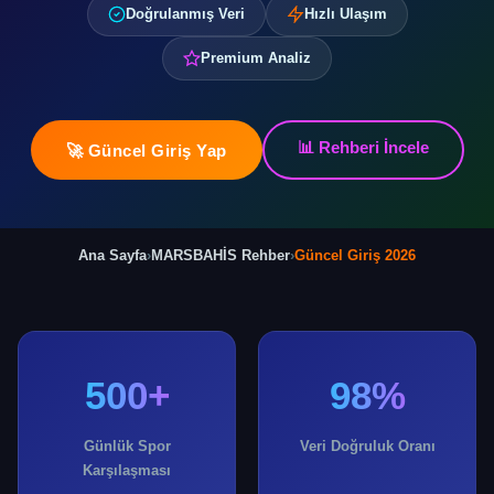
Doğrulanmış Veri
Hızlı Ulaşım
Premium Analiz
📊 Rehberi İncele
🚀 Güncel Giriş Yap
Ana Sayfa
›
MARSBAHİS Rehber
›
Güncel Giriş 2026
500+
98%
Günlük Spor
Veri Doğruluk Oranı
Karşılaşması