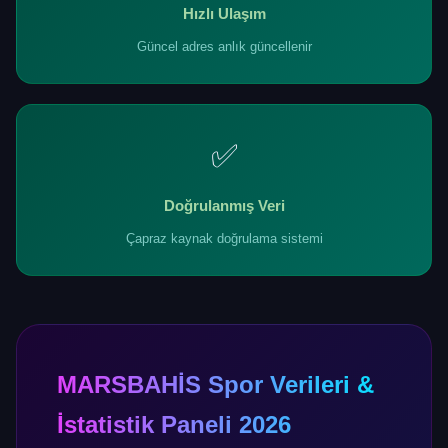
Hızlı Ulaşım
Güncel adres anlık güncellenir
✅
Doğrulanmış Veri
Çapraz kaynak doğrulama sistemi
MARSBAHİS Spor Verileri &
İstatistik Paneli 2026