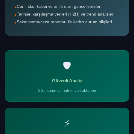
Canlı skor takibi ve anlık oran güncellemeleri
Tarihsel karşılaşma verileri (H2H) ve trend analizleri
Sakatlanma/ceza raporları ile kadro durum bilgileri
🛡️
Güvenli Analiz
SSL korumalı, şifreli veri aktarımı
⚡