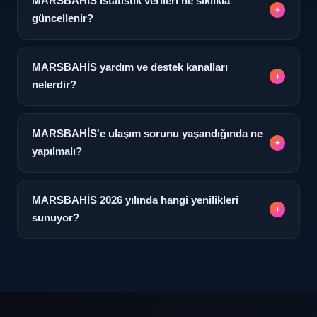
MARSBAHİS istatistik verileri ne sıklıkla
+
açıklanmaktadır.
güncellenir?
İstatistik verileri anlık güncellenmektedir. Doğrulanmış
veri kaynakları kullanılarak yüksek doğruluk oranı
MARSBAHİS yardım ve destek kanalları
+
sağlanmaktadır.
nelerdir?
Yardım bölümünden canlı destek, e-posta ve SSS
kanallarına ulaşım sağlanabilmektedir. 7/24 destek
MARSBAHİS'e ulaşım sorunu yaşandığında ne
+
hizmeti mevcuttur.
yapılmalı?
Ulaşım sorunu yaşandığında öncelikle güncel adres
bölümü kontrol edilmeli, ardından yardım kanallarına
MARSBAHİS 2026 yılında hangi yenilikleri
+
başvurulmalıdır.
sunuyor?
2026 yılında geliştirilmiş analiz araçları, genişletilmiş
spor verileri ve yenilenen canlı bahis arayüzü kullanıcı
deneyimini üst seviyeye taşımaktadır.