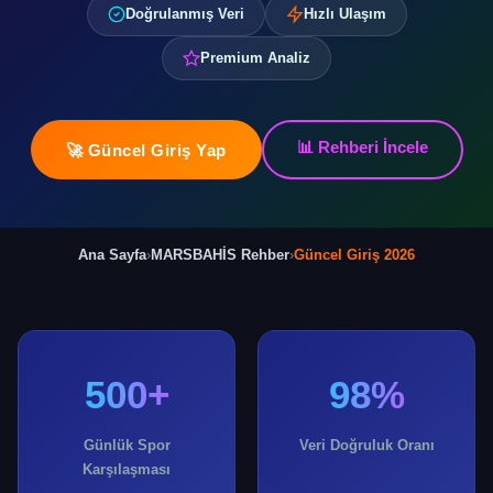
Doğrulanmış Veri
Hızlı Ulaşım
Premium Analiz
📊 Rehberi İncele
🚀 Güncel Giriş Yap
Ana Sayfa
›
MARSBAHİS Rehber
›
Güncel Giriş 2026
500+
98%
Günlük Spor
Veri Doğruluk Oranı
Karşılaşması