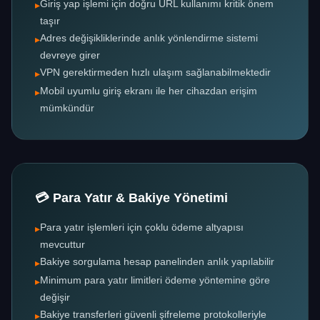
Giriş yap işlemi için doğru URL kullanımı kritik önem
taşır
Adres değişikliklerinde anlık yönlendirme sistemi
devreye girer
VPN gerektirmeden hızlı ulaşım sağlanabilmektedir
Mobil uyumlu giriş ekranı ile her cihazdan erişim
mümkündür
💳 Para Yatır & Bakiye Yönetimi
Para yatır işlemleri için çoklu ödeme altyapısı
mevcuttur
Bakiye sorgulama hesap panelinden anlık yapılabilir
Minimum para yatır limitleri ödeme yöntemine göre
değişir
Bakiye transferleri güvenli şifreleme protokolleriyle