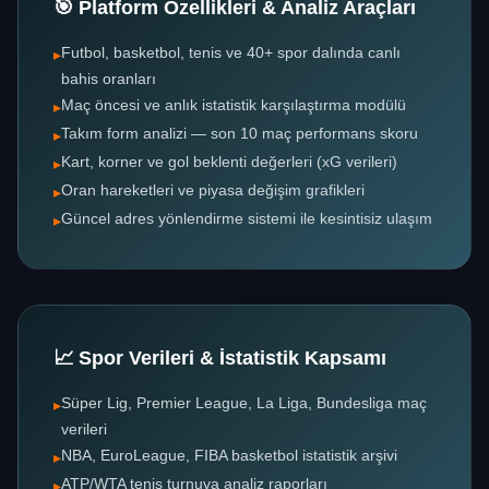
🎯 Platform Özellikleri & Analiz Araçları
Futbol, basketbol, tenis ve 40+ spor dalında canlı
bahis oranları
Maç öncesi ve anlık istatistik karşılaştırma modülü
Takım form analizi — son 10 maç performans skoru
Kart, korner ve gol beklenti değerleri (xG verileri)
Oran hareketleri ve piyasa değişim grafikleri
Güncel adres yönlendirme sistemi ile kesintisiz ulaşım
📈 Spor Verileri & İstatistik Kapsamı
Süper Lig, Premier League, La Liga, Bundesliga maç
verileri
NBA, EuroLeague, FIBA basketbol istatistik arşivi
ATP/WTA tenis turnuva analiz raporları