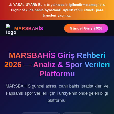
⚠️ YASAL UYARI: Bu site yalnızca bilgilendirme amaçlıdır.
Hiçbir şekilde bahis oynatmaz, üyelik kabul etmez, para
transferi yapmaz.
MARSBAHİS
Güncel Giriş 2026
MARSBAHİS Giriş Rehberi
2026 — Analiz & Spor Verileri
Platformu
MARSBAHİS güncel adres, canlı bahis istatistikleri ve
kapsamlı spor verileri için Türkiye'nin önde gelen bilgi
platformu.