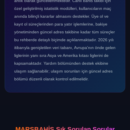
anlık olarak güncellenmektedir. Canlı bahis takibi için
özel geliştirilmiş istatistik modülleri, kullanıcıların maç
anında bilinçli kararlar almasını destekler. Üye ol ve
kayıt ol süreçlerinden para yatır işlemlerine, bakiye
yönetiminden güncel adres takibine kadar tüm süreçler
bu rehberde detaylı biçimde açıklanmaktadır. 2026 yılı
itibarıyla genişletilen veri tabanı, Avrupa'nın önde gelen
liglerinin yanı sıra Asya ve Amerika kıtası liglerini de
kapsamaktadır. Yardım bölümünden destek ekibine
ulaşım sağlanabilir; ulaşım sorunları için güncel adres
bölümü düzenli olarak kontrol edilmelidir.
MARSBAHİS Sık Sorulan Sorular