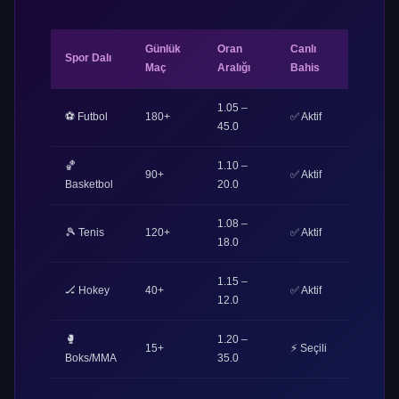
Günlük
Oran
Canlı
Spor Dalı
Maç
Aralığı
Bahis
1.05 –
⚽ Futbol
180+
✅ Aktif
45.0
🏀
1.10 –
90+
✅ Aktif
Basketbol
20.0
1.08 –
🎾 Tenis
120+
✅ Aktif
18.0
1.15 –
🏒 Hokey
40+
✅ Aktif
12.0
🥊
1.20 –
15+
⚡ Seçili
Boks/MMA
35.0