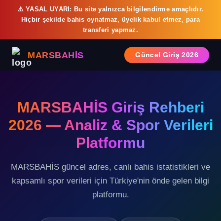
⚠️ YASAL UYARI: Bu site yalnızca bilgilendirme amaçlıdır.
Hiçbir şekilde bahis oynatmaz, üyelik kabul etmez, para
transferi yapmaz.
MARSBAHİS
Güncel Giriş 2026
MARSBAHİS Giriş Rehberi
2026 — Analiz & Spor Verileri
Platformu
MARSBAHİS güncel adres, canlı bahis istatistikleri ve
kapsamlı spor verileri için Türkiye'nin önde gelen bilgi
platformu.