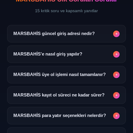
15 kritik soru ve kapsamlı yanıtlar
MARSBAHİS güncel giriş adresi nedir?
+
Güncel adres bilgisine bu bilgi platformu üzerinden anlık
olarak ulaşabilirsiniz. Adres değişikliklerinde yönlendirme
MARSBAHİS'e nasıl giriş yapılır?
+
sistemi otomatik devreye girer.
Güncel adres üzerinden giriş yap butonunu kullanarak
hesabınıza erişebilirsiniz. Doğru URL kullanımı kesintisiz
MARSBAHİS üye ol işlemi nasıl tamamlanır?
+
bağlantı için önemlidir.
Üye ol formunu doldurarak kayıt sürecini
başlatabilirsiniz. Doğrulama adımları tamamlandıktan
MARSBAHİS kayıt ol süreci ne kadar sürer?
+
sonra hesabınız aktif hale gelir.
Kayıt ol işlemi ortalama 2-3 dakika içinde
tamamlanmaktadır. Kimlik doğrulama adımı ek süre
MARSBAHİS para yatır seçenekleri nelerdir?
+
gerektirebilir.
Para yatır işlemleri için banka havalesi, kredi kartı ve e-