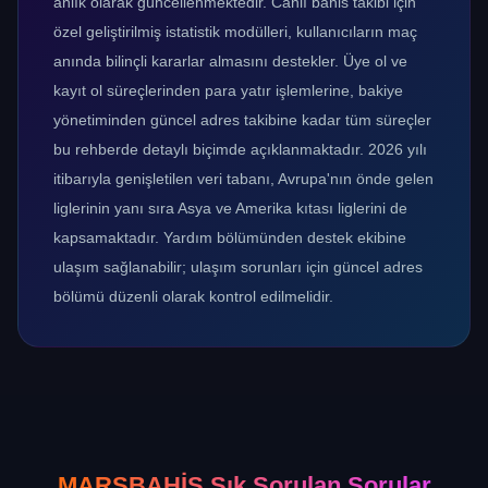
anlık olarak güncellenmektedir. Canlı bahis takibi için
özel geliştirilmiş istatistik modülleri, kullanıcıların maç
anında bilinçli kararlar almasını destekler. Üye ol ve
kayıt ol süreçlerinden para yatır işlemlerine, bakiye
yönetiminden güncel adres takibine kadar tüm süreçler
bu rehberde detaylı biçimde açıklanmaktadır. 2026 yılı
itibarıyla genişletilen veri tabanı, Avrupa'nın önde gelen
liglerinin yanı sıra Asya ve Amerika kıtası liglerini de
kapsamaktadır. Yardım bölümünden destek ekibine
ulaşım sağlanabilir; ulaşım sorunları için güncel adres
bölümü düzenli olarak kontrol edilmelidir.
MARSBAHİS Sık Sorulan Sorular