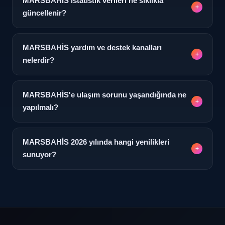
MARSBAHİS istatistik verileri ne sıklıkla
+
açıklanmaktadır.
güncellenir?
İstatistik verileri anlık güncellenmektedir. Doğrulanmış
veri kaynakları kullanılarak yüksek doğruluk oranı
MARSBAHİS yardım ve destek kanalları
+
sağlanmaktadır.
nelerdir?
Yardım bölümünden canlı destek, e-posta ve SSS
kanallarına ulaşım sağlanabilmektedir. 7/24 destek
MARSBAHİS'e ulaşım sorunu yaşandığında ne
+
hizmeti mevcuttur.
yapılmalı?
Ulaşım sorunu yaşandığında öncelikle güncel adres
bölümü kontrol edilmeli, ardından yardım kanallarına
MARSBAHİS 2026 yılında hangi yenilikleri
+
başvurulmalıdır.
sunuyor?
2026 yılında geliştirilmiş analiz araçları, genişletilmiş
spor verileri ve yenilenen canlı bahis arayüzü kullanıcı
deneyimini üst seviyeye taşımaktadır.