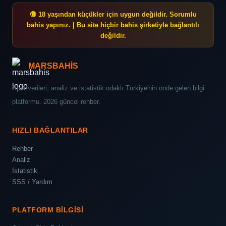
🔞 18 yaşından küçükler için uygun değildir. Sorumlu
bahis yapınız. | Bu site hiçbir bahis şirketiyle bağlantılı
değildir.
MARSBAHİS
Spor verileri, analiz ve istatistik odaklı Türkiye'nin önde gelen bilgi
platformu. 2026 güncel rehber.
HIZLI BAĞLANTILAR
Rehber
Analiz
İstatistik
SSS / Yardım
PLATFORM BILGISI