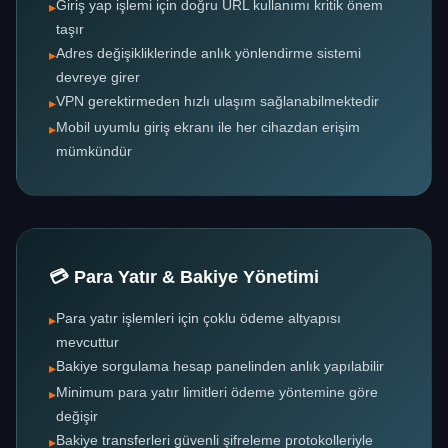
Giriş yap işlemi için doğru URL kullanımı kritik önem
taşır
Adres değişikliklerinde anlık yönlendirme sistemi
devreye girer
VPN gerektirmeden hızlı ulaşım sağlanabilmektedir
Mobil uyumlu giriş ekranı ile her cihazdan erişim
mümkündür
💳 Para Yatır & Bakiye Yönetimi
Para yatır işlemleri için çoklu ödeme altyapısı
mevcuttur
Bakiye sorgulama hesap panelinden anlık yapılabilir
Minimum para yatır limitleri ödeme yöntemine göre
değişir
Bakiye transferleri güvenli şifreleme protokolleriyle