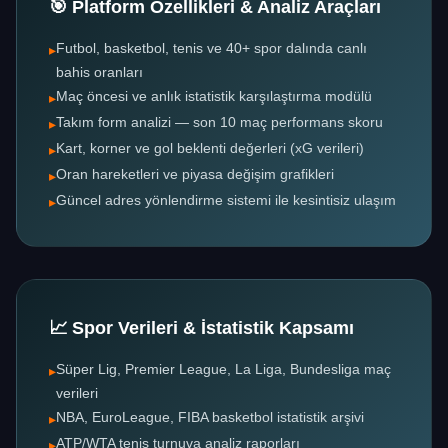
🎯 Platform Özellikleri & Analiz Araçları
Futbol, basketbol, tenis ve 40+ spor dalında canlı
bahis oranları
Maç öncesi ve anlık istatistik karşılaştırma modülü
Takım form analizi — son 10 maç performans skoru
Kart, korner ve gol beklenti değerleri (xG verileri)
Oran hareketleri ve piyasa değişim grafikleri
Güncel adres yönlendirme sistemi ile kesintisiz ulaşım
📈 Spor Verileri & İstatistik Kapsamı
Süper Lig, Premier League, La Liga, Bundesliga maç
verileri
NBA, EuroLeague, FIBA basketbol istatistik arşivi
ATP/WTA tenis turnuva analiz raporları