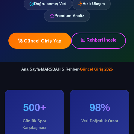
Doğrulanmış Veri
Hızlı Ulaşım
Premium Analiz
📊 Rehberi İncele
🚀 Güncel Giriş Yap
Ana Sayfa
›
MARSBAHİS Rehber
›
Güncel Giriş 2026
500+
98%
Günlük Spor
Veri Doğruluk Oranı
Karşılaşması