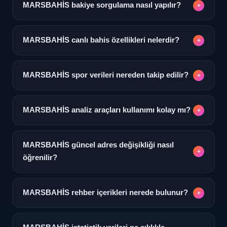
cüzdan dahil çoklu ödeme yöntemi sunulmaktadır.
MARSBAHİS bakiye sorgulama nasıl yapılır?
+
Hesap panelinden bakiye bilgilerinize anlık
ulaşabilirsiniz. Bakiye geçmişi ve işlem detayları da bu
MARSBAHİS canlı bahis özellikleri nelerdir?
+
bölümde görüntülenir.
Canlı bahis bölümünde 40'tan fazla spor dalında anlık
oranlar ve maç içi istatistikler sunulmaktadır. Oran
MARSBAHİS spor verileri nereden takip edilir?
+
güncellemeleri saniyeler içinde yansıtılır.
Spor verileri ve istatistik bölümünden anlık veriler
izlenebilir. Futbol, basketbol ve tenis başta olmak üzere
MARSBAHİS analiz araçları kullanımı kolay mı?
+
tüm dallar kapsanmaktadır.
Analiz araçları sezgisel arayüzüyle kolayca kullanılabilir.
Rehber bölümünde adım adım kullanım kılavuzları
MARSBAHİS güncel adres değişikliği nasıl
+
mevcuttur.
öğrenilir?
Bu bilgi platformunu düzenli takip ederek güncel adres
bilgisine her zaman ulaşabilirsiniz. Bildirim sistemi de
MARSBAHİS rehber içerikleri nerede bulunur?
+
mevcuttur.
Rehber bölümünde tüm kullanım kılavuzları, giriş yap
adımları ve platform özellikleri detaylı şekilde