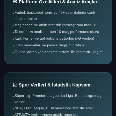
🎯 Platform Özellikleri & Analiz Araçları
Futbol, basketbol, tenis ve 40+ spor dalında canlı
bahis oranları
Maç öncesi ve anlık istatistik karşılaştırma modülü
Takım form analizi — son 10 maç performans skoru
Kart, korner ve gol beklenti değerleri (xG verileri)
Oran hareketleri ve piyasa değişim grafikleri
Güncel adres yönlendirme sistemi ile kesintisiz ulaşım
📈 Spor Verileri & İstatistik Kapsamı
Süper Lig, Premier League, La Liga, Bundesliga maç
verileri
NBA, EuroLeague, FIBA basketbol istatistik arşivi
ATP/WTA tenis turnuva analiz raporları