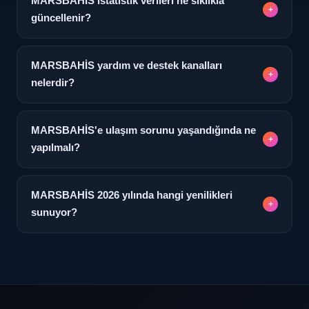
MARSBAHİS istatistik verileri ne sıklıkla
+
açıklanmaktadır.
güncellenir?
İstatistik verileri anlık güncellenmektedir. Doğrulanmış
veri kaynakları kullanılarak yüksek doğruluk oranı
MARSBAHİS yardım ve destek kanalları
+
sağlanmaktadır.
nelerdir?
Yardım bölümünden canlı destek, e-posta ve SSS
kanallarına ulaşım sağlanabilmektedir. 7/24 destek
MARSBAHİS'e ulaşım sorunu yaşandığında ne
+
hizmeti mevcuttur.
yapılmalı?
Ulaşım sorunu yaşandığında öncelikle güncel adres
bölümü kontrol edilmeli, ardından yardım kanallarına
MARSBAHİS 2026 yılında hangi yenilikleri
+
başvurulmalıdır.
sunuyor?
2026 yılında geliştirilmiş analiz araçları, genişletilmiş
spor verileri ve yenilenen canlı bahis arayüzü kullanıcı
deneyimini üst seviyeye taşımaktadır.