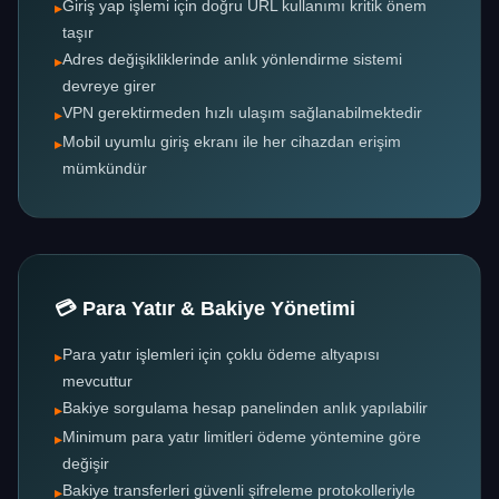
Giriş yap işlemi için doğru URL kullanımı kritik önem
taşır
Adres değişikliklerinde anlık yönlendirme sistemi
devreye girer
VPN gerektirmeden hızlı ulaşım sağlanabilmektedir
Mobil uyumlu giriş ekranı ile her cihazdan erişim
mümkündür
💳 Para Yatır & Bakiye Yönetimi
Para yatır işlemleri için çoklu ödeme altyapısı
mevcuttur
Bakiye sorgulama hesap panelinden anlık yapılabilir
Minimum para yatır limitleri ödeme yöntemine göre
değişir
Bakiye transferleri güvenli şifreleme protokolleriyle