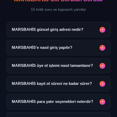
15 kritik soru ve kapsamlı yanıtlar
MARSBAHİS güncel giriş adresi nedir?
+
Güncel adres bilgisine bu bilgi platformu üzerinden anlık
olarak ulaşabilirsiniz. Adres değişikliklerinde yönlendirme
MARSBAHİS'e nasıl giriş yapılır?
+
sistemi otomatik devreye girer.
Güncel adres üzerinden giriş yap butonunu kullanarak
hesabınıza erişebilirsiniz. Doğru URL kullanımı kesintisiz
MARSBAHİS üye ol işlemi nasıl tamamlanır?
+
bağlantı için önemlidir.
Üye ol formunu doldurarak kayıt sürecini
başlatabilirsiniz. Doğrulama adımları tamamlandıktan
MARSBAHİS kayıt ol süreci ne kadar sürer?
+
sonra hesabınız aktif hale gelir.
Kayıt ol işlemi ortalama 2-3 dakika içinde
tamamlanmaktadır. Kimlik doğrulama adımı ek süre
MARSBAHİS para yatır seçenekleri nelerdir?
+
gerektirebilir.
Para yatır işlemleri için banka havalesi, kredi kartı ve e-