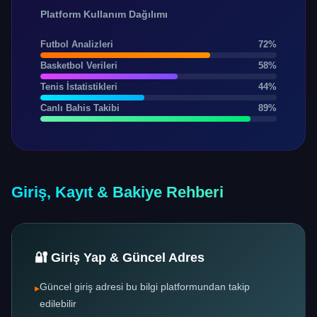
Platform Kullanım Dağılımı
Futbol Analizleri
72%
Basketbol Verileri
58%
Tenis İstatistikleri
44%
Canlı Bahis Takibi
89%
Giriş, Kayıt & Bakiye Rehberi
🔐 Giriş Yap & Güncel Adres
Güncel giriş adresi bu bilgi platformundan takip
edilebilir