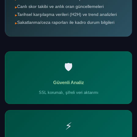
Canlı skor takibi ve anlık oran güncellemeleri
Tarihsel karşılaşma verileri (H2H) ve trend analizleri
Sakatlanma/ceza raporları ile kadro durum bilgileri
🛡️
Güvenli Analiz
SSL korumalı, şifreli veri aktarımı
⚡