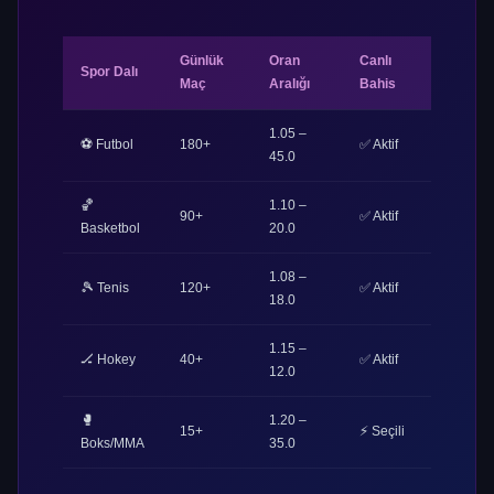
Günlük
Oran
Canlı
Spor Dalı
Maç
Aralığı
Bahis
1.05 –
⚽ Futbol
180+
✅ Aktif
45.0
🏀
1.10 –
90+
✅ Aktif
Basketbol
20.0
1.08 –
🎾 Tenis
120+
✅ Aktif
18.0
1.15 –
🏒 Hokey
40+
✅ Aktif
12.0
🥊
1.20 –
15+
⚡ Seçili
Boks/MMA
35.0