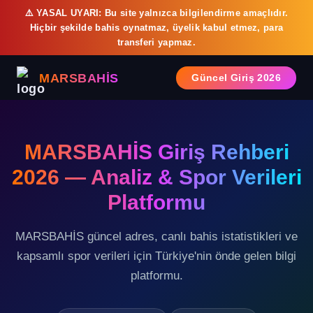
⚠️ YASAL UYARI: Bu site yalnızca bilgilendirme amaçlıdır.
Hiçbir şekilde bahis oynatmaz, üyelik kabul etmez, para
transferi yapmaz.
MARSBAHİS
Güncel Giriş 2026
MARSBAHİS Giriş Rehberi
2026 — Analiz & Spor Verileri
Platformu
MARSBAHİS güncel adres, canlı bahis istatistikleri ve
kapsamlı spor verileri için Türkiye'nin önde gelen bilgi
platformu.