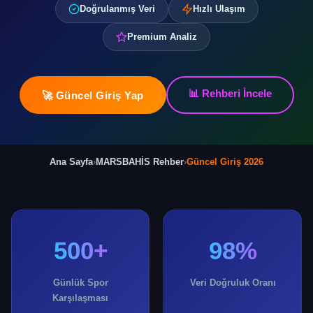
Doğrulanmış Veri
Hızlı Ulaşım
Premium Analiz
📊 Rehberi İncele
🚀 Güncel Giriş Yap
Ana Sayfa
›
MARSBAHİS Rehber
›
Güncel Giriş 2026
500+
98%
Günlük Spor
Veri Doğruluk Oranı
Karşılaşması