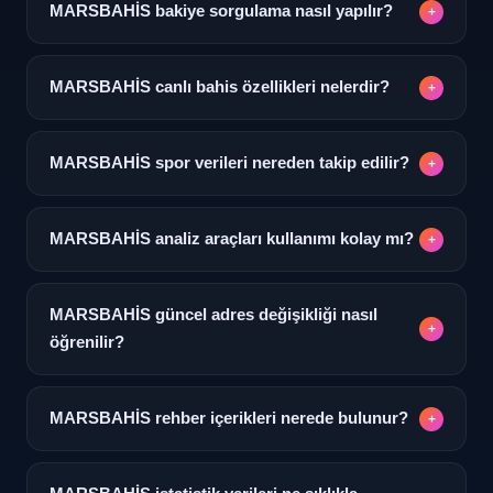
cüzdan dahil çoklu ödeme yöntemi sunulmaktadır.
MARSBAHİS bakiye sorgulama nasıl yapılır?
+
Hesap panelinden bakiye bilgilerinize anlık
ulaşabilirsiniz. Bakiye geçmişi ve işlem detayları da bu
MARSBAHİS canlı bahis özellikleri nelerdir?
+
bölümde görüntülenir.
Canlı bahis bölümünde 40'tan fazla spor dalında anlık
oranlar ve maç içi istatistikler sunulmaktadır. Oran
MARSBAHİS spor verileri nereden takip edilir?
+
güncellemeleri saniyeler içinde yansıtılır.
Spor verileri ve istatistik bölümünden anlık veriler
izlenebilir. Futbol, basketbol ve tenis başta olmak üzere
MARSBAHİS analiz araçları kullanımı kolay mı?
+
tüm dallar kapsanmaktadır.
Analiz araçları sezgisel arayüzüyle kolayca kullanılabilir.
Rehber bölümünde adım adım kullanım kılavuzları
MARSBAHİS güncel adres değişikliği nasıl
+
mevcuttur.
öğrenilir?
Bu bilgi platformunu düzenli takip ederek güncel adres
bilgisine her zaman ulaşabilirsiniz. Bildirim sistemi de
MARSBAHİS rehber içerikleri nerede bulunur?
+
mevcuttur.
Rehber bölümünde tüm kullanım kılavuzları, giriş yap
adımları ve platform özellikleri detaylı şekilde