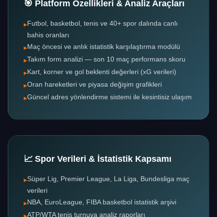
🎯 Platform Özellikleri & Analiz Araçları
Futbol, basketbol, tenis ve 40+ spor dalında canlı
bahis oranları
Maç öncesi ve anlık istatistik karşılaştırma modülü
Takım form analizi — son 10 maç performans skoru
Kart, korner ve gol beklenti değerleri (xG verileri)
Oran hareketleri ve piyasa değişim grafikleri
Güncel adres yönlendirme sistemi ile kesintisiz ulaşım
📈 Spor Verileri & İstatistik Kapsamı
Süper Lig, Premier League, La Liga, Bundesliga maç
verileri
NBA, EuroLeague, FIBA basketbol istatistik arşivi
ATP/WTA tenis turnuva analiz raporları