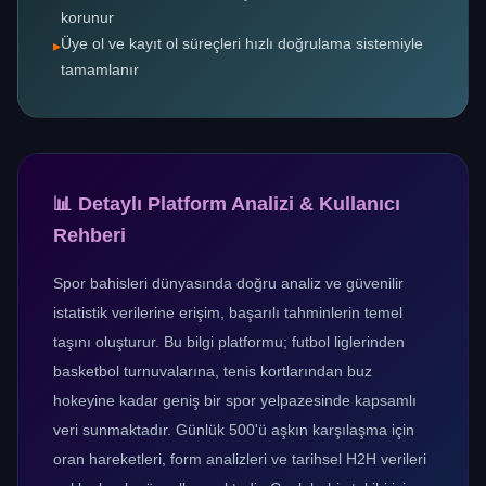
korunur
Üye ol ve kayıt ol süreçleri hızlı doğrulama sistemiyle
tamamlanır
📊 Detaylı Platform Analizi & Kullanıcı
Rehberi
Spor bahisleri dünyasında doğru analiz ve güvenilir
istatistik verilerine erişim, başarılı tahminlerin temel
taşını oluşturur. Bu bilgi platformu; futbol liglerinden
basketbol turnuvalarına, tenis kortlarından buz
hokeyine kadar geniş bir spor yelpazesinde kapsamlı
veri sunmaktadır. Günlük 500'ü aşkın karşılaşma için
oran hareketleri, form analizleri ve tarihsel H2H verileri