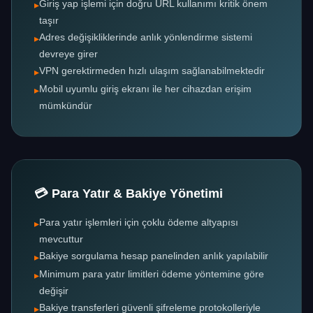
Giriş yap işlemi için doğru URL kullanımı kritik önem
taşır
Adres değişikliklerinde anlık yönlendirme sistemi
devreye girer
VPN gerektirmeden hızlı ulaşım sağlanabilmektedir
Mobil uyumlu giriş ekranı ile her cihazdan erişim
mümkündür
💳 Para Yatır & Bakiye Yönetimi
Para yatır işlemleri için çoklu ödeme altyapısı
mevcuttur
Bakiye sorgulama hesap panelinden anlık yapılabilir
Minimum para yatır limitleri ödeme yöntemine göre
değişir
Bakiye transferleri güvenli şifreleme protokolleriyle