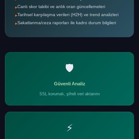
Canlı skor takibi ve anlık oran güncellemeleri
Tarihsel karşılaşma verileri (H2H) ve trend analizleri
Sakatlanma/ceza raporları ile kadro durum bilgileri
🛡️
Güvenli Analiz
SSL korumalı, şifreli veri aktarımı
⚡