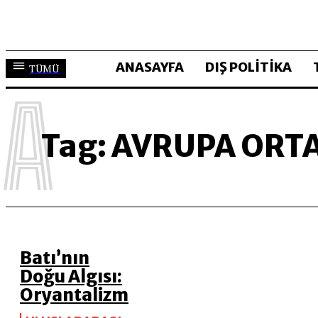
ANASAYFA
DIŞ POLİTİKA
TÜMÜ
A
Tag:
AVRUPA ORTA
Batı’nın
Doğu Algısı:
Oryantalizm