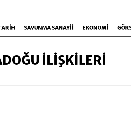
TARİH
SAVUNMA SANAYİİ
EKONOMİ
GÖRS
DOĞU ILIŞKILERI