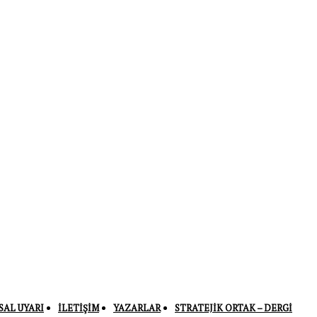
SAL UYARI
İLETIŞIM
YAZARLAR
STRATEJIK ORTAK – DERGI