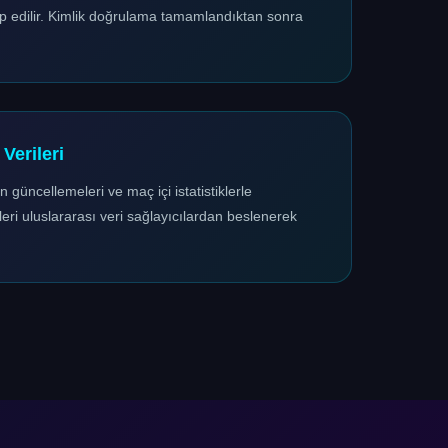
talep edilir. Kimlik doğrulama tamamlandıktan sonra
Verileri
 güncellemeleri ve maç içi istatistiklerle
eri uluslararası veri sağlayıcılardan beslenerek