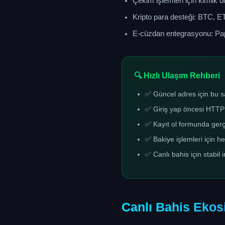
Çekim işlemleri için kimlik 
Kripto para desteği: BTC, 
E-cüzdan entegrasyonu: Pap
🔍 Hızlı Ulaşım Rehberi
✅ Güncel adres için bu sa
✅ Giriş yap öncesi HTTP
✅ Kayıt ol formunda gerçek
✅ Bakiye işlemleri için 
✅ Canlı bahis için stabil 
Canlı Bahis Ekos