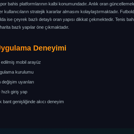
or bahis platformlarının kalbi konumundadır. Anlık oran güncellemeler
kler kullanıcıların stratejik kararlar almasını kolaylaştırmaktadır. Fut
da ise çeyrek bazlı detaylı oran yapısı dikkat çekmektedir. Tenis bahi
harita bazlı yapılar öne çıkmaktadır.
 Uygulama Deneyimi
 edilmiş mobil arayüz
ygulama kurulumu
n değişim uyarıları
hızlı giriş yap
k bant genişliğinde akıcı deneyim