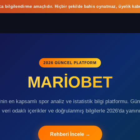
a bilgilendirme amaçlıdır. Hiçbir şekilde bahis oynatmaz, üyelik kab
2026 GÜNCEL PLATFORM
MARİOBET
nin en kapsamlı spor analiz ve istatistik bilgi platformu. Gün
, veri odaklı içerikler ve doğrulanmış bilgilerle 2026'da yanın
Rehberi İncele →