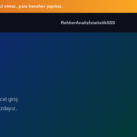
ul etmez, para transferi yapmaz.
Rehber
Analiz
İstatistik
SSS
cel giriş
ızdayız.