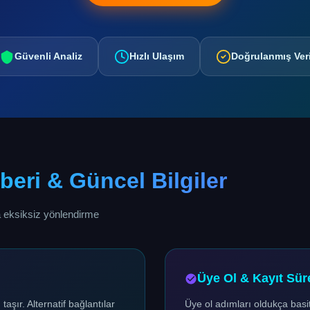
Güvenli Analiz
Hızlı Ulaşım
Doğrulanmış Ver
eri & Güncel Bilgiler
a eksiksiz yönlendirme
Üye Ol & Kayıt Sür
taşır. Alternatif bağlantılar
Üye ol adımları oldukça basit