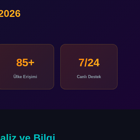
 2026
85+
7/24
Ülke Erişimi
Canlı Destek
iz ve Bilgi