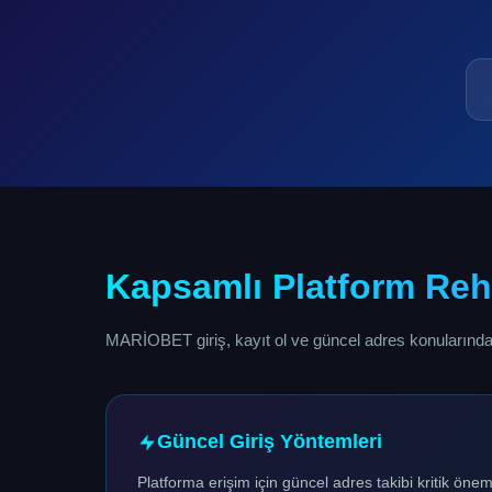
Kapsamlı Platform Rehb
MARİOBET giriş, kayıt ol ve güncel adres konularınd
Güncel Giriş Yöntemleri
Platforma erişim için güncel adres takibi kritik önem 