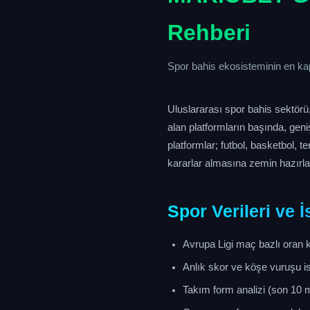
Rehberi
Spor bahis ekosisteminin en ka
Uluslararası spor bahis sektörü
alan platformların başında, gen
platformlar; futbol, basketbol, te
kararlar almasına zemin hazırl
Spor Verileri ve İ
Avrupa Ligi maç bazlı oran 
Anlık skor ve köşe vuruşu ist
Takım form analizi (son 10 