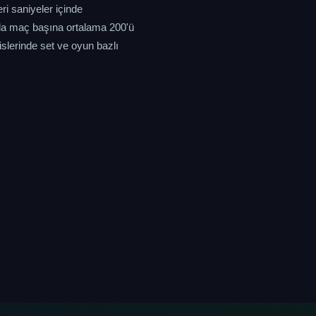
i saniyeler içinde
bolda maç başına ortalama 200'ü
slerinde set ve oyun bazlı