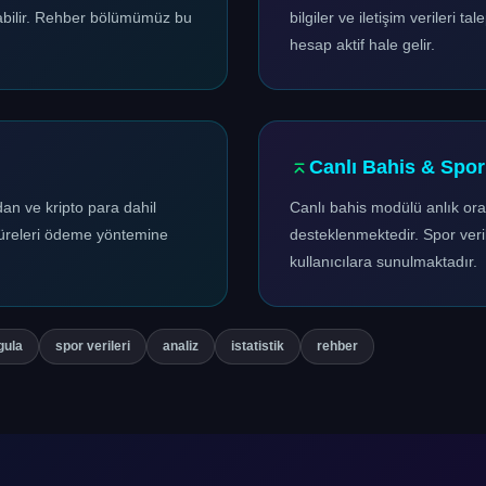
anabilir. Rehber bölümümüz bu
bilgiler ve iletişim verileri 
hesap aktif hale gelir.
Canlı Bahis & Spor 
dan ve kripto para dahil
Canlı bahis modülü anlık oran
 süreleri ödeme yöntemine
desteklenmektedir. Spor veril
kullanıcılara sunulmaktadır.
gula
spor verileri
analiz
istatistik
rehber