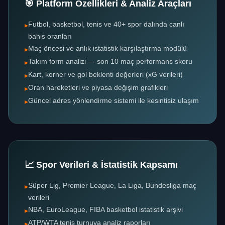
🎯 Platform Özellikleri & Analiz Araçları
Futbol, basketbol, tenis ve 40+ spor dalında canlı
bahis oranları
Maç öncesi ve anlık istatistik karşılaştırma modülü
Takım form analizi — son 10 maç performans skoru
Kart, korner ve gol beklenti değerleri (xG verileri)
Oran hareketleri ve piyasa değişim grafikleri
Güncel adres yönlendirme sistemi ile kesintisiz ulaşım
📈 Spor Verileri & İstatistik Kapsamı
Süper Lig, Premier League, La Liga, Bundesliga maç
verileri
NBA, EuroLeague, FIBA basketbol istatistik arşivi
ATP/WTA tenis turnuva analiz raporları