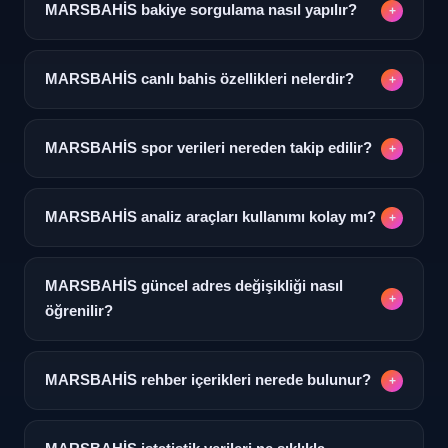
cüzdan dahil çoklu ödeme yöntemi sunulmaktadır.
MARSBAHİS bakiye sorgulama nasıl yapılır?
+
Hesap panelinden bakiye bilgilerinize anlık
ulaşabilirsiniz. Bakiye geçmişi ve işlem detayları da bu
MARSBAHİS canlı bahis özellikleri nelerdir?
+
bölümde görüntülenir.
Canlı bahis bölümünde 40'tan fazla spor dalında anlık
oranlar ve maç içi istatistikler sunulmaktadır. Oran
MARSBAHİS spor verileri nereden takip edilir?
+
güncellemeleri saniyeler içinde yansıtılır.
Spor verileri ve istatistik bölümünden anlık veriler
izlenebilir. Futbol, basketbol ve tenis başta olmak üzere
MARSBAHİS analiz araçları kullanımı kolay mı?
+
tüm dallar kapsanmaktadır.
Analiz araçları sezgisel arayüzüyle kolayca kullanılabilir.
Rehber bölümünde adım adım kullanım kılavuzları
MARSBAHİS güncel adres değişikliği nasıl
+
mevcuttur.
öğrenilir?
Bu bilgi platformunu düzenli takip ederek güncel adres
bilgisine her zaman ulaşabilirsiniz. Bildirim sistemi de
MARSBAHİS rehber içerikleri nerede bulunur?
+
mevcuttur.
Rehber bölümünde tüm kullanım kılavuzları, giriş yap
adımları ve platform özellikleri detaylı şekilde