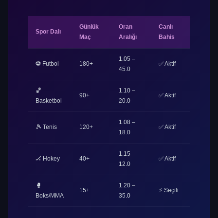
Günlük
Oran
Canlı
Spor Dalı
Maç
Aralığı
Bahis
1.05 –
⚽ Futbol
180+
✅ Aktif
45.0
🏀
1.10 –
90+
✅ Aktif
Basketbol
20.0
1.08 –
🎾 Tenis
120+
✅ Aktif
18.0
1.15 –
🏒 Hokey
40+
✅ Aktif
12.0
🥊
1.20 –
15+
⚡ Seçili
Boks/MMA
35.0