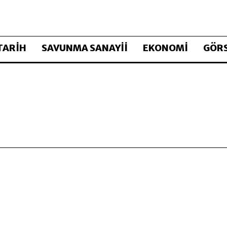
TARİH
SAVUNMA SANAYİİ
EKONOMİ
GÖRS