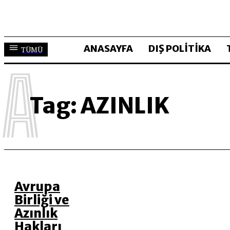
ANASAYFA
DIŞ POLİTİKA
TÜMÜ
A
Tag:
AZINLIK
Avrupa
Birliği ve
Azınlık
Hakları