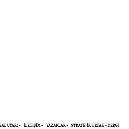
SAL UYARI
İLETIŞIM
YAZARLAR
STRATEJIK ORTAK – DERGI