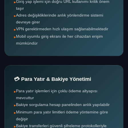
Giriş yap işlemi için doğru URL kullanımı kritik önem
taşır
Adres değişikliklerinde anlık yönlendirme sistemi
devreye girer
VPN gerektirmeden hızlı ulaşım sağlanabilmektedir
Mobil uyumlu giriş ekranı ile her cihazdan erişim
mümkündür
💳 Para Yatır & Bakiye Yönetimi
Para yatır işlemleri için çoklu ödeme altyapısı
mevcuttur
Bakiye sorgulama hesap panelinden anlık yapılabilir
Minimum para yatır limitleri ödeme yöntemine göre
değişir
Bakiye transferleri güvenli şifreleme protokolleriyle