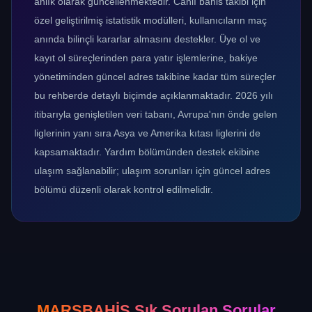
anlık olarak güncellenmektedir. Canlı bahis takibi için
özel geliştirilmiş istatistik modülleri, kullanıcıların maç
anında bilinçli kararlar almasını destekler. Üye ol ve
kayıt ol süreçlerinden para yatır işlemlerine, bakiye
yönetiminden güncel adres takibine kadar tüm süreçler
bu rehberde detaylı biçimde açıklanmaktadır. 2026 yılı
itibarıyla genişletilen veri tabanı, Avrupa'nın önde gelen
liglerinin yanı sıra Asya ve Amerika kıtası liglerini de
kapsamaktadır. Yardım bölümünden destek ekibine
ulaşım sağlanabilir; ulaşım sorunları için güncel adres
bölümü düzenli olarak kontrol edilmelidir.
MARSBAHİS Sık Sorulan Sorular