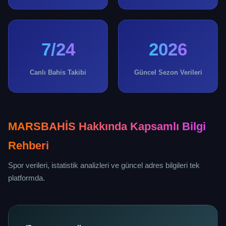
7/24
2026
Canlı Bahis Takibi
Güncel Sezon Verileri
MARSBAHİS Hakkında Kapsamlı Bilgi
Rehberi
Spor verileri, istatistik analizleri ve güncel adres bilgileri tek
platformda.