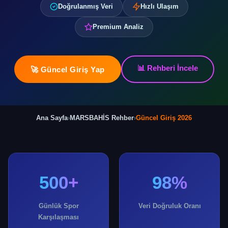
Doğrulanmış Veri
Hızlı Ulaşım
Premium Analiz
📊 Rehberi İncele
🚀 Güncel Giriş Yap
Ana Sayfa
›
MARSBAHİS Rehber
›
Güncel Giriş 2026
500+
98%
Günlük Spor
Veri Doğruluk Oranı
Karşılaşması