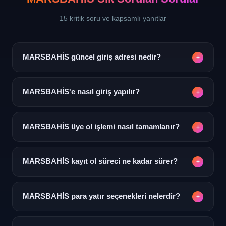
15 kritik soru ve kapsamlı yanıtlar
MARSBAHİS güncel giriş adresi nedir?
+
Güncel adres bilgisine bu bilgi platformu üzerinden anlık
olarak ulaşabilirsiniz. Adres değişikliklerinde yönlendirme
MARSBAHİS'e nasıl giriş yapılır?
+
sistemi otomatik devreye girer.
Güncel adres üzerinden giriş yap butonunu kullanarak
hesabınıza erişebilirsiniz. Doğru URL kullanımı kesintisiz
MARSBAHİS üye ol işlemi nasıl tamamlanır?
+
bağlantı için önemlidir.
Üye ol formunu doldurarak kayıt sürecini
başlatabilirsiniz. Doğrulama adımları tamamlandıktan
MARSBAHİS kayıt ol süreci ne kadar sürer?
+
sonra hesabınız aktif hale gelir.
Kayıt ol işlemi ortalama 2-3 dakika içinde
tamamlanmaktadır. Kimlik doğrulama adımı ek süre
MARSBAHİS para yatır seçenekleri nelerdir?
+
gerektirebilir.
Para yatır işlemleri için banka havalesi, kredi kartı ve e-