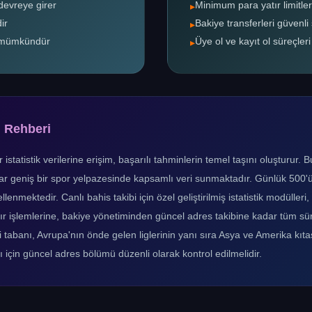
devreye girer
Minimum para yatır limitle
ir
Bakiye transferleri güvenli
im mümkündür
Üye ol ve kayıt ol süreçler
ı Rehberi
statistik verilerine erişim, başarılı tahminlerin temel taşını oluşturur. B
ar geniş bir spor yelpazesinde kapsamlı veri sunmaktadır. Günlük 500'ü
llenmektedir. Canlı bahis takibi için özel geliştirilmiş istatistik modülleri
atır işlemlerine, bakiye yönetiminden güncel adres takibine kadar tüm s
veri tabanı, Avrupa'nın önde gelen liglerinin yanı sıra Asya ve Amerika k
ı için güncel adres bölümü düzenli olarak kontrol edilmelidir.