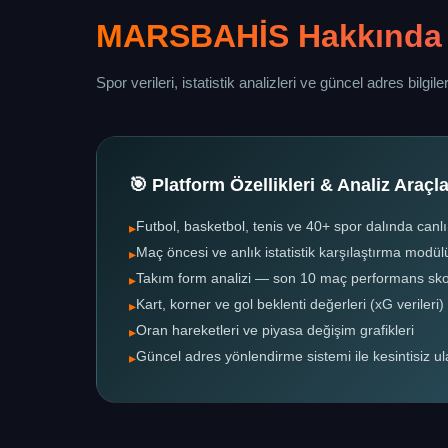
MARSBAHİS Hakkında K
Spor verileri, istatistik analizleri ve güncel adres bilgile
🎯 Platform Özellikleri & Analiz Araçla
Futbol, basketbol, tenis ve 40+ spor dalında canlı
Maç öncesi ve anlık istatistik karşılaştırma modül
Takım form analizi — son 10 maç performans sk
Kart, korner ve gol beklenti değerleri (xG verileri)
Oran hareketleri ve piyasa değişim grafikleri
Güncel adres yönlendirme sistemi ile kesintisiz u