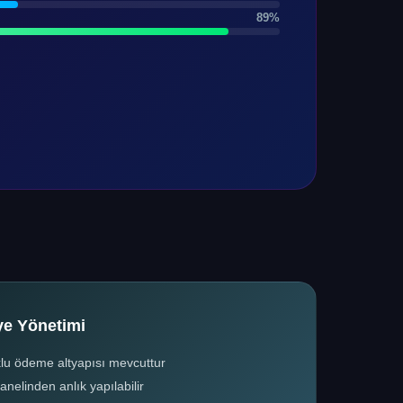
89%
ye Yönetimi
oklu ödeme altyapısı mevcuttur
elinden anlık yapılabilir