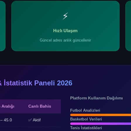
⚡
Hızlı Ulaşım
Güncel adres anlık güncellenir
İstatistik Paneli 2026
Platform Kullanım Dağılımı
 Aralığı
Canlı Bahis
Futbol Analizleri
Basketbol Verileri
 – 45.0
✅ Aktif
Tenis İstatistikleri