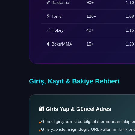
🏀 Basketbol
90+
1.10
🎾 Tenis
120+
1.08
🏒 Hokey
40+
1.15
🥊 Boks/MMA
15+
1.20
Giriş, Kayıt & Bakiye Rehberi
🔐 Giriş Yap & Güncel Adres
Güncel giriş adresi bu bilgi platformundan takip edi
Giriş yap işlemi için doğru URL kullanımı kritik ön