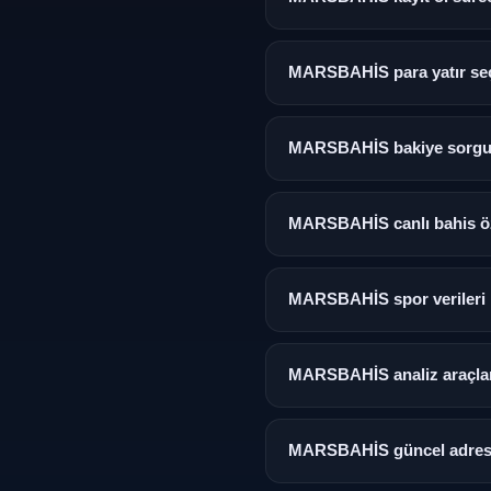
Kayıt ol işlemi ortalama 2-3 
MARSBAHİS para yatır seç
Para yatır işlemleri için ban
MARSBAHİS bakiye sorgula
Hesap panelinden bakiye bilgi
MARSBAHİS canlı bahis öze
Canlı bahis bölümünde 40'tan 
içinde yansıtılır.
MARSBAHİS spor verileri n
Spor verileri ve istatistik bö
kapsanmaktadır.
MARSBAHİS analiz araçları
Analiz araçları sezgisel aray
MARSBAHİS güncel adres de