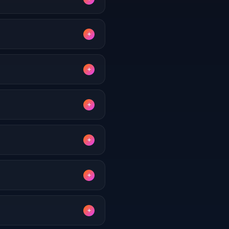
ebilir.
+
tadır.
+
ölümde görüntülenir.
+
 Oran güncellemeleri saniyeler
+
üzere tüm dallar
+
vuzları mevcuttur.
+