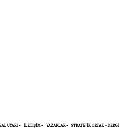
SAL UYARI
İLETIŞIM
YAZARLAR
STRATEJIK ORTAK – DERGI