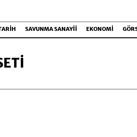
TARİH
SAVUNMA SANAYİİ
EKONOMİ
GÖRS
SETI