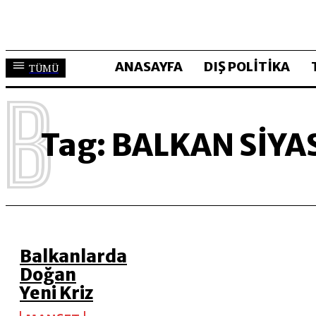
ANASAYFA
DIŞ POLİTİKA
TÜMÜ
B
Tag:
BALKAN SIYA
Balkanlarda
Doğan
Yeni Kriz