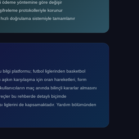
ri ödeme yöntemine göre değişir
 şifreleme protokolleriyle korunur
i hızlı doğrulama sistemiyle tamamlanır
u bilgi platformu; futbol liglerinden basketbol
 aşkın karşılaşma için oran hareketleri, form
, kullanıcıların maç anında bilinçli kararlar almasını
üreçler bu rehberde detaylı biçimde
ıtası liglerini de kapsamaktadır. Yardım bölümünden