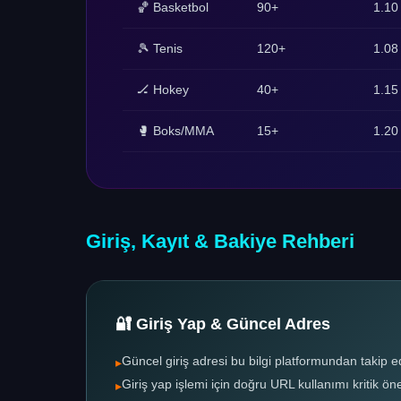
🏀 Basketbol
90+
1.10
🎾 Tenis
120+
1.08
🏒 Hokey
40+
1.15
🥊 Boks/MMA
15+
1.20
Giriş, Kayıt & Bakiye Rehberi
🔐 Giriş Yap & Güncel Adres
Güncel giriş adresi bu bilgi platformundan takip edi
Giriş yap işlemi için doğru URL kullanımı kritik ön