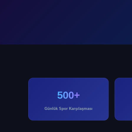
500+
Günlük Spor Karşılaşması