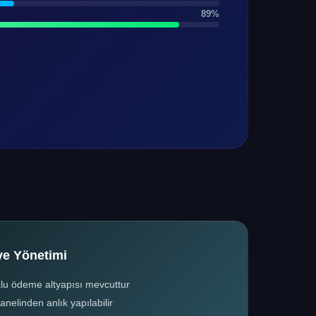
89%
ye Yönetimi
oklu ödeme altyapısı mevcuttur
elinden anlık yapılabilir