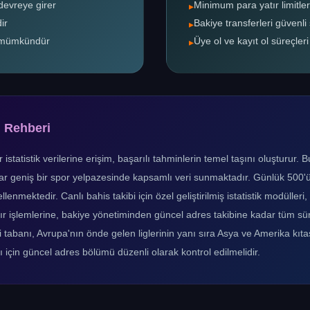
devreye girer
Minimum para yatır limitle
ir
Bakiye transferleri güvenli
im mümkündür
Üye ol ve kayıt ol süreçler
ı Rehberi
statistik verilerine erişim, başarılı tahminlerin temel taşını oluşturur. B
ar geniş bir spor yelpazesinde kapsamlı veri sunmaktadır. Günlük 500'ü
llenmektedir. Canlı bahis takibi için özel geliştirilmiş istatistik modülleri
atır işlemlerine, bakiye yönetiminden güncel adres takibine kadar tüm s
veri tabanı, Avrupa'nın önde gelen liglerinin yanı sıra Asya ve Amerika k
ı için güncel adres bölümü düzenli olarak kontrol edilmelidir.