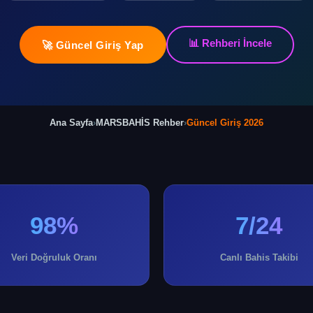
📊 Rehberi İncele
🚀 Güncel Giriş Yap
Ana Sayfa
›
MARSBAHİS Rehber
›
Güncel Giriş 2026
98%
7/24
Veri Doğruluk Oranı
Canlı Bahis Takibi