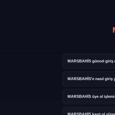
MARSBAHİS güncel giriş a
Güncel adres bilgisine bu bilg
otomatik devreye girer.
MARSBAHİS'e nasıl giriş y
Güncel adres üzerinden giriş 
önemlidir.
MARSBAHİS üye ol işlemi 
Üye ol formunu doldurarak kay
MARSBAHİS kayıt ol sürec