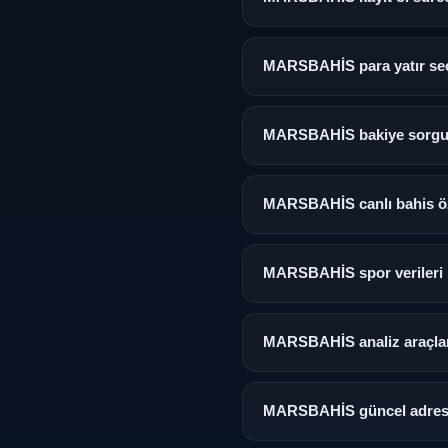
Kayıt ol işlemi ortalama 2-3 
MARSBAHİS para yatır seç
Para yatır işlemleri için ban
MARSBAHİS bakiye sorgula
Hesap panelinden bakiye bilgi
MARSBAHİS canlı bahis öze
Canlı bahis bölümünde 40'tan 
içinde yansıtılır.
MARSBAHİS spor verileri n
Spor verileri ve istatistik bö
kapsanmaktadır.
MARSBAHİS analiz araçları
Analiz araçları sezgisel aray
MARSBAHİS güncel adres de