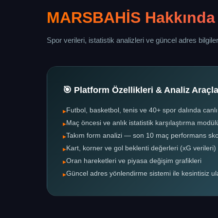
MARSBAHİS Hakkında K
Spor verileri, istatistik analizleri ve güncel adres bilgile
🎯 Platform Özellikleri & Analiz Araçla
Futbol, basketbol, tenis ve 40+ spor dalında canlı
Maç öncesi ve anlık istatistik karşılaştırma modül
Takım form analizi — son 10 maç performans sk
Kart, korner ve gol beklenti değerleri (xG verileri)
Oran hareketleri ve piyasa değişim grafikleri
Güncel adres yönlendirme sistemi ile kesintisiz u