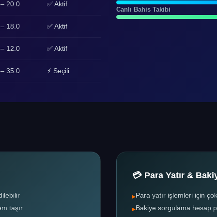
 – 20.0
✅ Aktif
Canlı Bahis Takibi
 – 18.0
✅ Aktif
 – 12.0
✅ Aktif
 – 35.0
⚡ Seçili
💳 Para Yatır & Baki
lebilir
Para yatır işlemleri için ç
em taşır
Bakiye sorgulama hesap pan