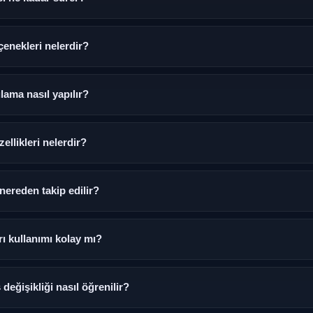
dakika içinde tamamlanmaktadır. Kimlik doğrulama adımı ek süre gerektir
enekleri nelerdir?
ka havalesi, kredi kartı ve e-cüzdan dahil çoklu ödeme yöntemi sunulmak
ma nasıl yapılır?
lerinize anlık ulaşabilirsiniz. Bakiye geçmişi ve işlem detayları da bu b
llikleri nelerdir?
fazla spor dalında anlık oranlar ve maç içi istatistikler sunulmaktadır.
ereden takip edilir?
lümünden anlık veriler izlenebilir. Futbol, basketbol ve tenis başta olmak 
 kullanımı kolay mı?
üzüyle kolayca kullanılabilir. Rehber bölümünde adım adım kullanım kıla
ğişikliği nasıl öğrenilir?