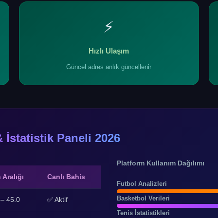
⚡
Hızlı Ulaşım
Güncel adres anlık güncellenir
İstatistik Paneli 2026
Platform Kullanım Dağılımı
 Aralığı
Canlı Bahis
Futbol Analizleri
Basketbol Verileri
 – 45.0
✅ Aktif
Tenis İstatistikleri