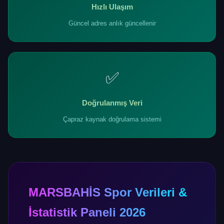
Hızlı Ulaşım
Güncel adres anlık güncellenir
✅
Doğrulanmış Veri
Çapraz kaynak doğrulama sistemi
MARSBAHİS Spor Verileri &
İstatistik Paneli 2026