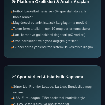
🎯 Platform Özellikleri & Analiz Araçları
Futbol, basketbol, tenis ve 40+ spor dalında canlı
bahis oranları
Maç öncesi ve anlık istatistik karşılaştırma modülü
Takım form analizi — son 10 maç performans skoru
Kart, korner ve gol beklenti değerleri (xG verileri)
Oran hareketleri ve piyasa değişim grafikleri
Güncel adres yönlendirme sistemi ile kesintisiz ulaşım
📈 Spor Verileri & İstatistik Kapsamı
Süper Lig, Premier League, La Liga, Bundesliga maç
verileri
NBA, EuroLeague, FIBA basketbol istatistik arşivi
ATP/WTA tenis turnuva analiz raporları