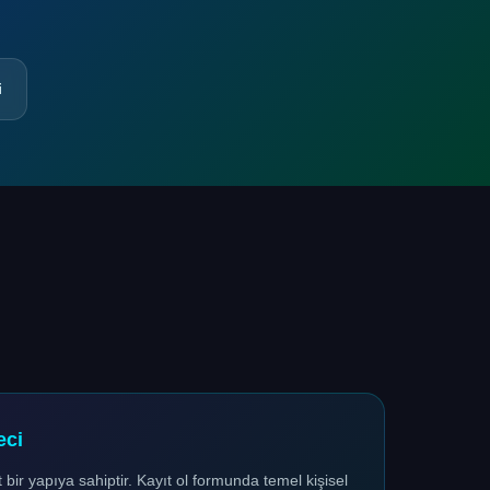
i
eci
 bir yapıya sahiptir. Kayıt ol formunda temel kişisel