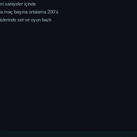
i saniyeler içinde
bolda maç başına ortalama 200'ü
slerinde set ve oyun bazlı