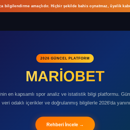
a bilgilendirme amaçlıdır. Hiçbir şekilde bahis oynatmaz, üyelik kab
2026 GÜNCEL PLATFORM
MARİOBET
nin en kapsamlı spor analiz ve istatistik bilgi platformu. Gün
, veri odaklı içerikler ve doğrulanmış bilgilerle 2026'da yanın
Rehberi İncele →