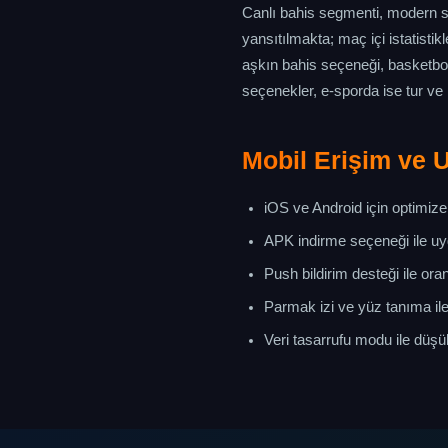
Canlı bahis segmenti, modern sp
yansıtılmakta; maç içi istatisti
aşkın bahis seçeneği, basketbol
seçenekler, e-sporda ise tur ve 
Mobil Erişim ve
iOS ve Android için optimize
APK indirme seçeneği ile u
Push bildirim desteği ile ora
Parmak izi ve yüz tanıma ile 
Veri tasarrufu modu ile düşü