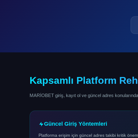
Kapsamlı Platform Rehb
MARİOBET giriş, kayıt ol ve güncel adres konularınd
Güncel Giriş Yöntemleri
Platforma erişim için güncel adres takibi kritik önem 