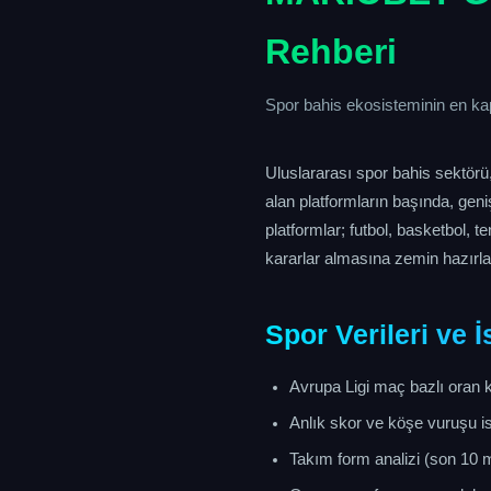
Rehberi
Spor bahis ekosisteminin en ka
Uluslararası spor bahis sektörü
alan platformların başında, gen
platformlar; futbol, basketbol, te
kararlar almasına zemin hazırl
Spor Verileri ve İ
Avrupa Ligi maç bazlı oran 
Anlık skor ve köşe vuruşu ist
Takım form analizi (son 10 