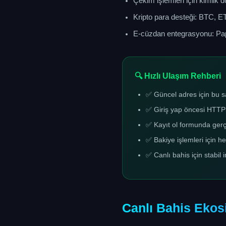
Çekim işlemleri için kimlik 
Kripto para desteği: BTC, 
E-cüzdan entegrasyonu: Pap
🔍 Hızlı Ulaşım Rehberi
✅ Güncel adres için bu sa
✅ Giriş yap öncesi HTTP
✅ Kayıt ol formunda gerçek
✅ Bakiye işlemleri için 
✅ Canlı bahis için stabil 
Canlı Bahis Ekos