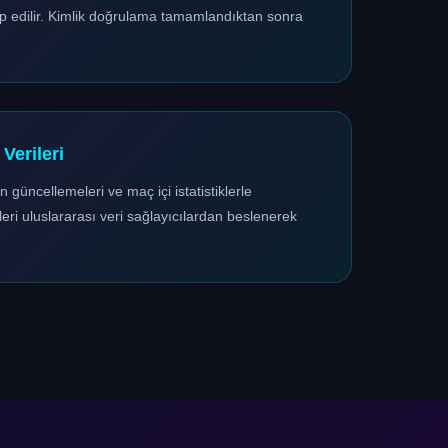
talep edilir. Kimlik doğrulama tamamlandıktan sonra
Verileri
 güncellemeleri ve maç içi istatistiklerle
eri uluslararası veri sağlayıcılardan beslenerek