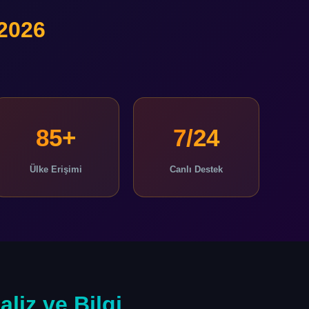
 2026
85+
7/24
Ülke Erişimi
Canlı Destek
iz ve Bilgi