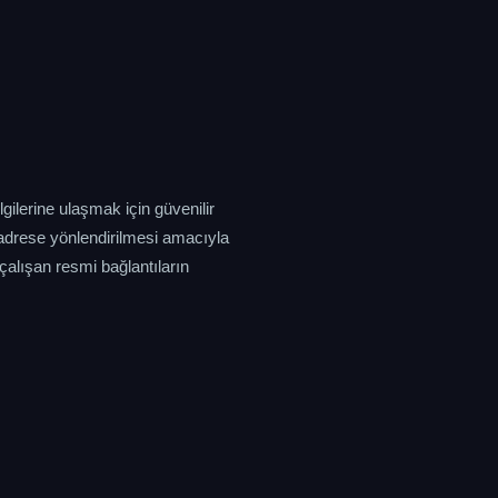
gilerine ulaşmak için güvenilir
l adrese yönlendirilmesi amacıyla
alışan resmi bağlantıların