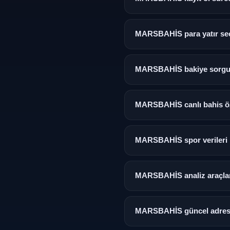
Kayıt ol işlemi ortalama 2-3 
MARSBAHİS para yatır seç
Para yatır işlemleri için ban
MARSBAHİS bakiye sorgula
Hesap panelinden bakiye bilgi
MARSBAHİS canlı bahis öze
Canlı bahis bölümünde 40'tan 
içinde yansıtılır.
MARSBAHİS spor verileri n
Spor verileri ve istatistik bö
kapsanmaktadır.
MARSBAHİS analiz araçları
Analiz araçları sezgisel aray
MARSBAHİS güncel adres de