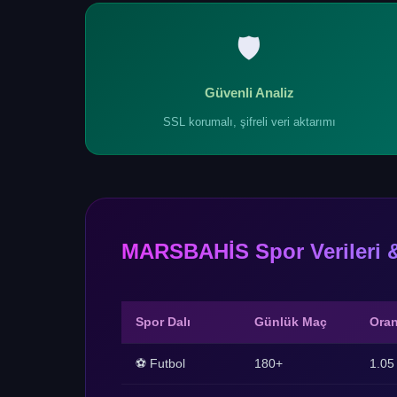
🛡️
Güvenli Analiz
SSL korumalı, şifreli veri aktarımı
MARSBAHİS Spor Verileri & 
Spor Dalı
Günlük Maç
Oran
⚽ Futbol
180+
1.05