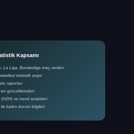
tatistik Kapsamı
 La Liga, Bundesliga maç verileri
etbol istatistik arşivi
iz raporları
oran güncellemeleri
i (H2H) ve trend analizleri
ile kadro durum bilgileri