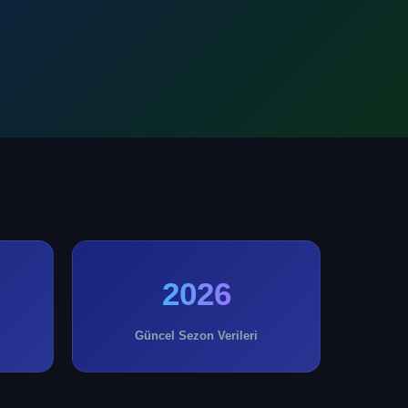
2026
Güncel Sezon Verileri