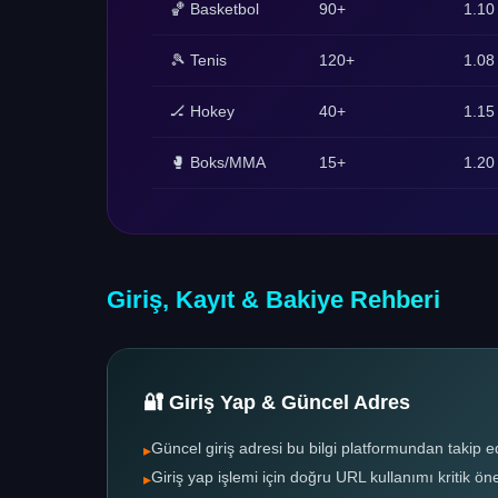
🏀 Basketbol
90+
1.10
🎾 Tenis
120+
1.08
🏒 Hokey
40+
1.15
🥊 Boks/MMA
15+
1.20
Giriş, Kayıt & Bakiye Rehberi
🔐 Giriş Yap & Güncel Adres
Güncel giriş adresi bu bilgi platformundan takip edi
Giriş yap işlemi için doğru URL kullanımı kritik ön