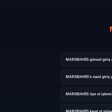
MARSBAHİS güncel giriş a
Güncel adres bilgisine bu bilg
otomatik devreye girer.
MARSBAHİS'e nasıl giriş y
Güncel adres üzerinden giriş 
önemlidir.
MARSBAHİS üye ol işlemi 
Üye ol formunu doldurarak kay
MARSBAHİS kayıt ol sürec