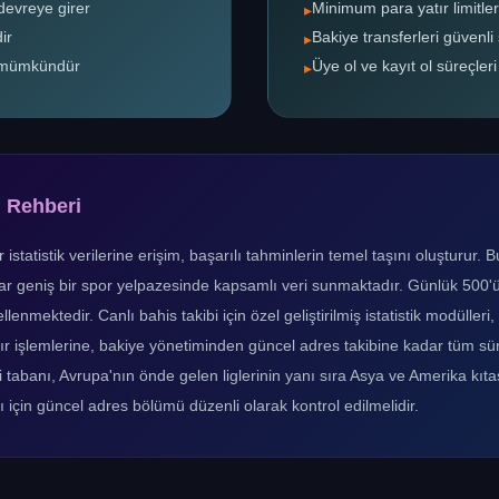
devreye girer
Minimum para yatır limitle
ir
Bakiye transferleri güvenli
im mümkündür
Üye ol ve kayıt ol süreçler
ı Rehberi
statistik verilerine erişim, başarılı tahminlerin temel taşını oluşturur. B
ar geniş bir spor yelpazesinde kapsamlı veri sunmaktadır. Günlük 500'ü
llenmektedir. Canlı bahis takibi için özel geliştirilmiş istatistik modülleri
atır işlemlerine, bakiye yönetiminden güncel adres takibine kadar tüm s
veri tabanı, Avrupa'nın önde gelen liglerinin yanı sıra Asya ve Amerika k
ı için güncel adres bölümü düzenli olarak kontrol edilmelidir.