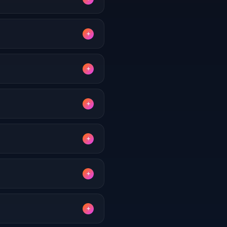
ebilir.
+
tadır.
+
ölümde görüntülenir.
+
 Oran güncellemeleri saniyeler
+
üzere tüm dallar
+
vuzları mevcuttur.
+