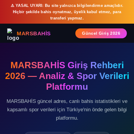
⚠️ YASAL UYARI: Bu site yalnızca bilgilendirme amaçlıdır.
Hiçbir şekilde bahis oynatmaz, üyelik kabul etmez, para
transferi yapmaz.
MARSBAHİS
Güncel Giriş 2026
MARSBAHİS Giriş Rehberi
2026 — Analiz & Spor Verileri
Platformu
MARSBAHİS güncel adres, canlı bahis istatistikleri ve
kapsamlı spor verileri için Türkiye'nin önde gelen bilgi
platformu.