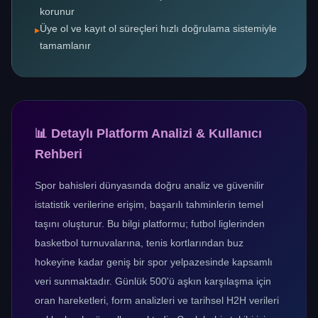
korunur
Üye ol ve kayıt ol süreçleri hızlı doğrulama sistemiyle
tamamlanır
📊 Detaylı Platform Analizi & Kullanıcı
Rehberi
Spor bahisleri dünyasında doğru analiz ve güvenilir
istatistik verilerine erişim, başarılı tahminlerin temel
taşını oluşturur. Bu bilgi platformu; futbol liglerinden
basketbol turnuvalarına, tenis kortlarından buz
hokeyine kadar geniş bir spor yelpazesinde kapsamlı
veri sunmaktadır. Günlük 500'ü aşkın karşılaşma için
oran hareketleri, form analizleri ve tarihsel H2H verileri