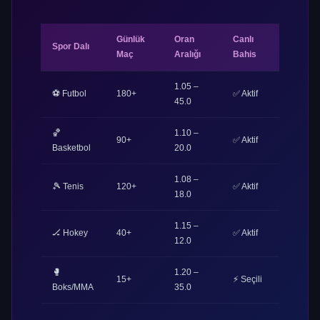
Günlük
Oran
Canlı
Spor Dalı
Maç
Aralığı
Bahis
1.05 –
⚽ Futbol
180+
✅ Aktif
45.0
🏀
1.10 –
90+
✅ Aktif
Basketbol
20.0
1.08 –
🎾 Tenis
120+
✅ Aktif
18.0
1.15 –
🏒 Hokey
40+
✅ Aktif
12.0
🥊
1.20 –
15+
⚡ Seçili
Boks/MMA
35.0