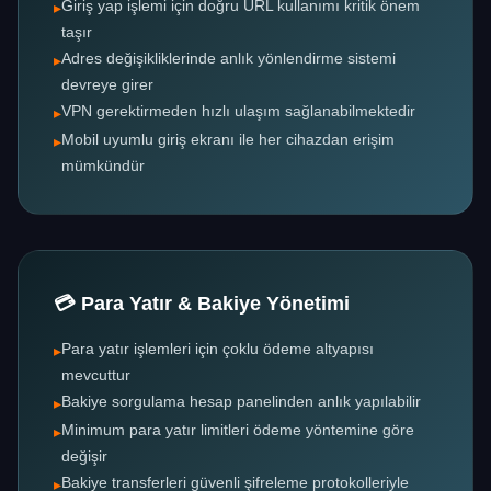
Giriş yap işlemi için doğru URL kullanımı kritik önem
taşır
Adres değişikliklerinde anlık yönlendirme sistemi
devreye girer
VPN gerektirmeden hızlı ulaşım sağlanabilmektedir
Mobil uyumlu giriş ekranı ile her cihazdan erişim
mümkündür
💳 Para Yatır & Bakiye Yönetimi
Para yatır işlemleri için çoklu ödeme altyapısı
mevcuttur
Bakiye sorgulama hesap panelinden anlık yapılabilir
Minimum para yatır limitleri ödeme yöntemine göre
değişir
Bakiye transferleri güvenli şifreleme protokolleriyle