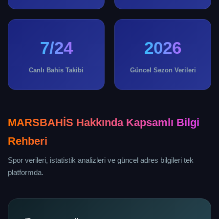
7/24
2026
Canlı Bahis Takibi
Güncel Sezon Verileri
MARSBAHİS Hakkında Kapsamlı Bilgi
Rehberi
Spor verileri, istatistik analizleri ve güncel adres bilgileri tek
platformda.