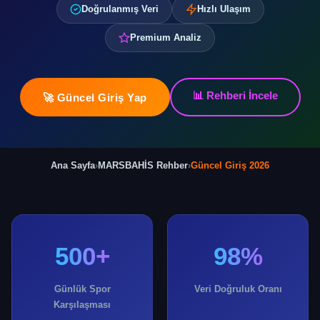
Doğrulanmış Veri
Hızlı Ulaşım
Premium Analiz
📊 Rehberi İncele
🚀 Güncel Giriş Yap
Ana Sayfa
›
MARSBAHİS Rehber
›
Güncel Giriş 2026
500+
98%
Günlük Spor
Veri Doğruluk Oranı
Karşılaşması