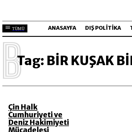
ANASAYFA
DIŞ POLİTİKA
TÜMÜ
B
Tag:
BIR KUŞAK BI
Çin Halk
Cumhuriyeti ve
Deniz Hakimiyeti
Mücadelesi