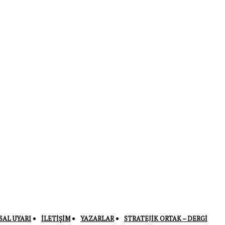
SAL UYARI
İLETIŞIM
YAZARLAR
STRATEJIK ORTAK – DERGI