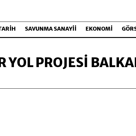
TARİH
SAVUNMA SANAYİİ
EKONOMİ
GÖRS
R YOL PROJESI BALK