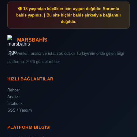
🔞 18 yaşından küçükler için uygun değildir. Sorumlu
bahis yapınız. | Bu site hiçbir bahis şirketiyle bağlantılı
değildir.
MARSBAHİS
Spor verileri, analiz ve istatistik odaklı Türkiye'nin önde gelen bilgi
platformu. 2026 güncel rehber.
HIZLI BAĞLANTILAR
Rehber
Analiz
İstatistik
SSS / Yardım
PLATFORM BILGISI