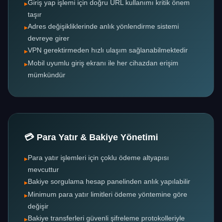
Giriş yap işlemi için doğru URL kullanımı kritik önem
taşır
Adres değişikliklerinde anlık yönlendirme sistemi
devreye girer
VPN gerektirmeden hızlı ulaşım sağlanabilmektedir
Mobil uyumlu giriş ekranı ile her cihazdan erişim
mümkündür
💳 Para Yatır & Bakiye Yönetimi
Para yatır işlemleri için çoklu ödeme altyapısı
mevcuttur
Bakiye sorgulama hesap panelinden anlık yapılabilir
Minimum para yatır limitleri ödeme yöntemine göre
değişir
Bakiye transferleri güvenli şifreleme protokolleriyle