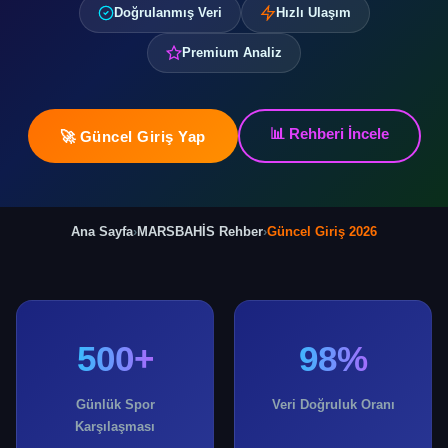
Doğrulanmış Veri
Hızlı Ulaşım
Premium Analiz
📊 Rehberi İncele
🚀 Güncel Giriş Yap
Ana Sayfa
›
MARSBAHİS Rehber
›
Güncel Giriş 2026
500+
98%
Günlük Spor
Veri Doğruluk Oranı
Karşılaşması