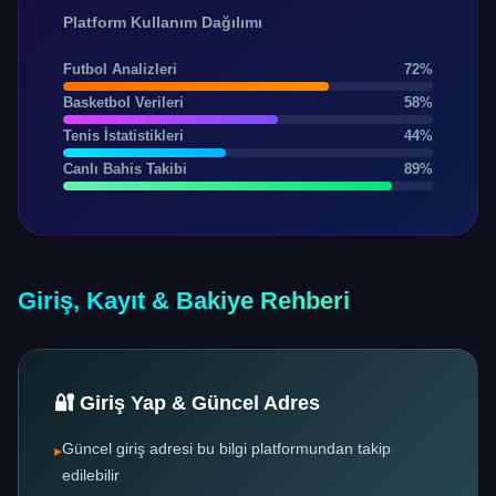
Platform Kullanım Dağılımı
Futbol Analizleri
72%
Basketbol Verileri
58%
Tenis İstatistikleri
44%
Canlı Bahis Takibi
89%
Giriş, Kayıt & Bakiye Rehberi
🔐 Giriş Yap & Güncel Adres
Güncel giriş adresi bu bilgi platformundan takip
edilebilir