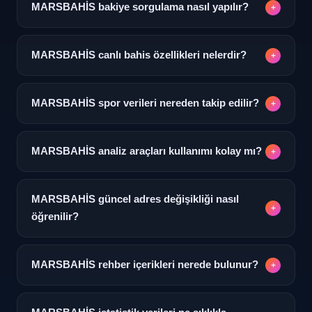
cüzdan dahil çoklu ödeme yöntemi sunulmaktadır.
MARSBAHİS bakiye sorgulama nasıl yapılır?
+
Hesap panelinden bakiye bilgilerinize anlık
ulaşabilirsiniz. Bakiye geçmişi ve işlem detayları da bu
MARSBAHİS canlı bahis özellikleri nelerdir?
+
bölümde görüntülenir.
Canlı bahis bölümünde 40'tan fazla spor dalında anlık
oranlar ve maç içi istatistikler sunulmaktadır. Oran
MARSBAHİS spor verileri nereden takip edilir?
+
güncellemeleri saniyeler içinde yansıtılır.
Spor verileri ve istatistik bölümünden anlık veriler
izlenebilir. Futbol, basketbol ve tenis başta olmak üzere
MARSBAHİS analiz araçları kullanımı kolay mı?
+
tüm dallar kapsanmaktadır.
Analiz araçları sezgisel arayüzüyle kolayca kullanılabilir.
Rehber bölümünde adım adım kullanım kılavuzları
MARSBAHİS güncel adres değişikliği nasıl
+
mevcuttur.
öğrenilir?
Bu bilgi platformunu düzenli takip ederek güncel adres
bilgisine her zaman ulaşabilirsiniz. Bildirim sistemi de
MARSBAHİS rehber içerikleri nerede bulunur?
+
mevcuttur.
Rehber bölümünde tüm kullanım kılavuzları, giriş yap
adımları ve platform özellikleri detaylı şekilde