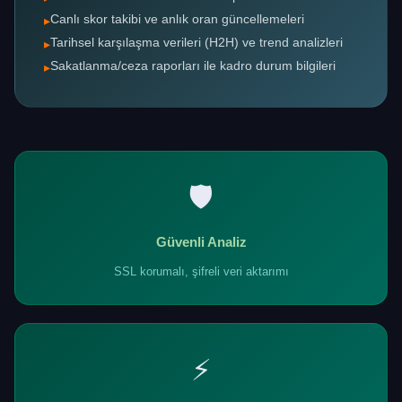
Canlı skor takibi ve anlık oran güncellemeleri
Tarihsel karşılaşma verileri (H2H) ve trend analizleri
Sakatlanma/ceza raporları ile kadro durum bilgileri
🛡️
Güvenli Analiz
SSL korumalı, şifreli veri aktarımı
⚡