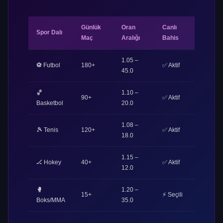
Günlük
Oran
Canlı
Spor Dalı
Maç
Aralığı
Bahis
1.05 –
⚽ Futbol
180+
✅ Aktif
45.0
🏀
1.10 –
90+
✅ Aktif
Basketbol
20.0
1.08 –
🎾 Tenis
120+
✅ Aktif
18.0
1.15 –
🏒 Hokey
40+
✅ Aktif
12.0
🥊
1.20 –
15+
⚡ Seçili
Boks/MMA
35.0