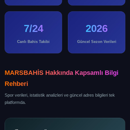
7/24
2026
Canlı Bahis Takibi
Güncel Sezon Verileri
MARSBAHİS Hakkında Kapsamlı Bilgi
Rehberi
Spor verileri, istatistik analizleri ve güncel adres bilgileri tek
platformda.