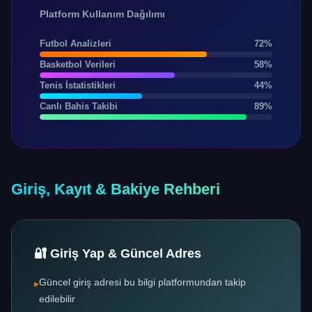
Platform Kullanım Dağılımı
Futbol Analizleri
72%
Basketbol Verileri
58%
Tenis İstatistikleri
44%
Canlı Bahis Takibi
89%
Giriş, Kayıt & Bakiye Rehberi
🔐 Giriş Yap & Güncel Adres
Güncel giriş adresi bu bilgi platformundan takip
edilebilir