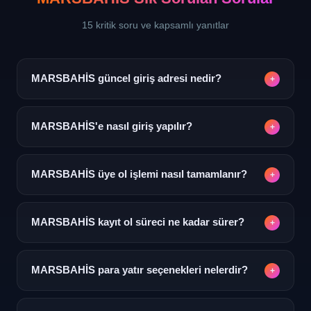
15 kritik soru ve kapsamlı yanıtlar
MARSBAHİS güncel giriş adresi nedir?
+
Güncel adres bilgisine bu bilgi platformu üzerinden anlık
olarak ulaşabilirsiniz. Adres değişikliklerinde yönlendirme
MARSBAHİS'e nasıl giriş yapılır?
+
sistemi otomatik devreye girer.
Güncel adres üzerinden giriş yap butonunu kullanarak
hesabınıza erişebilirsiniz. Doğru URL kullanımı kesintisiz
MARSBAHİS üye ol işlemi nasıl tamamlanır?
+
bağlantı için önemlidir.
Üye ol formunu doldurarak kayıt sürecini
başlatabilirsiniz. Doğrulama adımları tamamlandıktan
MARSBAHİS kayıt ol süreci ne kadar sürer?
+
sonra hesabınız aktif hale gelir.
Kayıt ol işlemi ortalama 2-3 dakika içinde
tamamlanmaktadır. Kimlik doğrulama adımı ek süre
MARSBAHİS para yatır seçenekleri nelerdir?
+
gerektirebilir.
Para yatır işlemleri için banka havalesi, kredi kartı ve e-