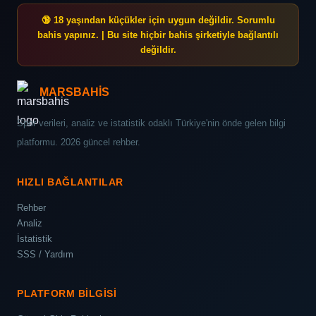
🔞 18 yaşından küçükler için uygun değildir. Sorumlu
bahis yapınız. | Bu site hiçbir bahis şirketiyle bağlantılı
değildir.
MARSBAHİS
Spor verileri, analiz ve istatistik odaklı Türkiye'nin önde gelen bilgi
platformu. 2026 güncel rehber.
HIZLI BAĞLANTILAR
Rehber
Analiz
İstatistik
SSS / Yardım
PLATFORM BILGISI