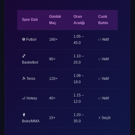
Günlük
Oran
Canlı
Spor Dalı
Maç
Aralığı
Bahis
1.05 –
⚽ Futbol
180+
✅ Aktif
45.0
🏀
1.10 –
90+
✅ Aktif
Basketbol
20.0
1.08 –
🎾 Tenis
120+
✅ Aktif
18.0
1.15 –
🏒 Hokey
40+
✅ Aktif
12.0
🥊
1.20 –
15+
⚡ Seçili
Boks/MMA
35.0