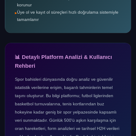
korunur
Üye ol ve kayıt ol süreçleri hızlı doğrulama sistemiyle
tamamlanır
📊 Detaylı Platform Analizi & Kullanıcı
Rehberi
Spor bahisleri dünyasında doğru analiz ve güvenilir
istatistik verilerine erişim, başarılı tahminlerin temel
taşını oluşturur. Bu bilgi platformu; futbol liglerinden
basketbol turnuvalarına, tenis kortlarından buz
hokeyine kadar geniş bir spor yelpazesinde kapsamlı
veri sunmaktadır. Günlük 500'ü aşkın karşılaşma için
oran hareketleri, form analizleri ve tarihsel H2H verileri