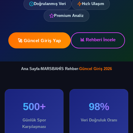
Doğrulanmış Veri
Hızlı Ulaşım
Premium Analiz
📊 Rehberi İncele
🚀 Güncel Giriş Yap
Ana Sayfa
›
MARSBAHİS Rehber
›
Güncel Giriş 2026
500+
98%
Günlük Spor
Veri Doğruluk Oranı
Karşılaşması