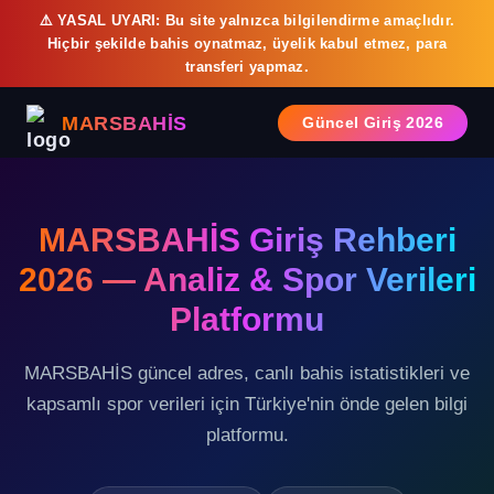
⚠️ YASAL UYARI: Bu site yalnızca bilgilendirme amaçlıdır.
Hiçbir şekilde bahis oynatmaz, üyelik kabul etmez, para
transferi yapmaz.
MARSBAHİS
Güncel Giriş 2026
MARSBAHİS Giriş Rehberi
2026 — Analiz & Spor Verileri
Platformu
MARSBAHİS güncel adres, canlı bahis istatistikleri ve
kapsamlı spor verileri için Türkiye'nin önde gelen bilgi
platformu.