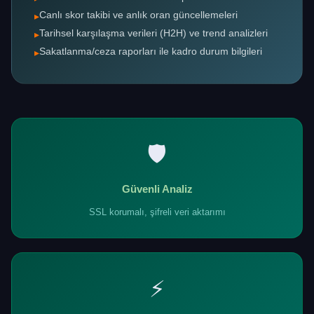
Canlı skor takibi ve anlık oran güncellemeleri
Tarihsel karşılaşma verileri (H2H) ve trend analizleri
Sakatlanma/ceza raporları ile kadro durum bilgileri
🛡️
Güvenli Analiz
SSL korumalı, şifreli veri aktarımı
⚡