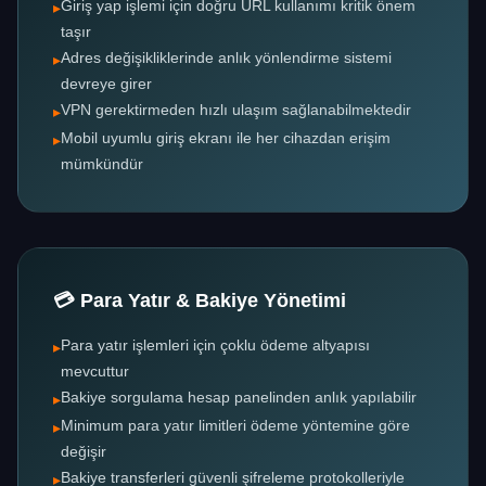
Giriş yap işlemi için doğru URL kullanımı kritik önem
taşır
Adres değişikliklerinde anlık yönlendirme sistemi
devreye girer
VPN gerektirmeden hızlı ulaşım sağlanabilmektedir
Mobil uyumlu giriş ekranı ile her cihazdan erişim
mümkündür
💳 Para Yatır & Bakiye Yönetimi
Para yatır işlemleri için çoklu ödeme altyapısı
mevcuttur
Bakiye sorgulama hesap panelinden anlık yapılabilir
Minimum para yatır limitleri ödeme yöntemine göre
değişir
Bakiye transferleri güvenli şifreleme protokolleriyle