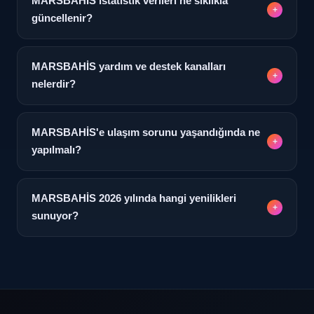
MARSBAHİS istatistik verileri ne sıklıkla
+
açıklanmaktadır.
güncellenir?
İstatistik verileri anlık güncellenmektedir. Doğrulanmış
veri kaynakları kullanılarak yüksek doğruluk oranı
MARSBAHİS yardım ve destek kanalları
+
sağlanmaktadır.
nelerdir?
Yardım bölümünden canlı destek, e-posta ve SSS
kanallarına ulaşım sağlanabilmektedir. 7/24 destek
MARSBAHİS'e ulaşım sorunu yaşandığında ne
+
hizmeti mevcuttur.
yapılmalı?
Ulaşım sorunu yaşandığında öncelikle güncel adres
bölümü kontrol edilmeli, ardından yardım kanallarına
MARSBAHİS 2026 yılında hangi yenilikleri
+
başvurulmalıdır.
sunuyor?
2026 yılında geliştirilmiş analiz araçları, genişletilmiş
spor verileri ve yenilenen canlı bahis arayüzü kullanıcı
deneyimini üst seviyeye taşımaktadır.