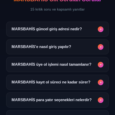
15 kritik soru ve kapsamlı yanıtlar
MARSBAHİS güncel giriş adresi nedir?
+
Güncel adres bilgisine bu bilgi platformu üzerinden anlık
olarak ulaşabilirsiniz. Adres değişikliklerinde yönlendirme
MARSBAHİS'e nasıl giriş yapılır?
+
sistemi otomatik devreye girer.
Güncel adres üzerinden giriş yap butonunu kullanarak
hesabınıza erişebilirsiniz. Doğru URL kullanımı kesintisiz
MARSBAHİS üye ol işlemi nasıl tamamlanır?
+
bağlantı için önemlidir.
Üye ol formunu doldurarak kayıt sürecini
başlatabilirsiniz. Doğrulama adımları tamamlandıktan
MARSBAHİS kayıt ol süreci ne kadar sürer?
+
sonra hesabınız aktif hale gelir.
Kayıt ol işlemi ortalama 2-3 dakika içinde
tamamlanmaktadır. Kimlik doğrulama adımı ek süre
MARSBAHİS para yatır seçenekleri nelerdir?
+
gerektirebilir.
Para yatır işlemleri için banka havalesi, kredi kartı ve e-