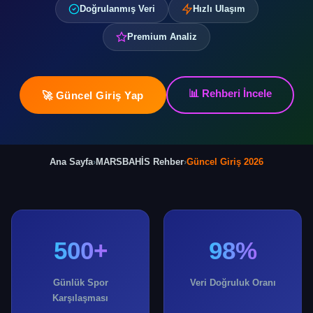
Doğrulanmış Veri
Hızlı Ulaşım
Premium Analiz
📊 Rehberi İncele
🚀 Güncel Giriş Yap
Ana Sayfa
›
MARSBAHİS Rehber
›
Güncel Giriş 2026
500+
98%
Günlük Spor
Veri Doğruluk Oranı
Karşılaşması