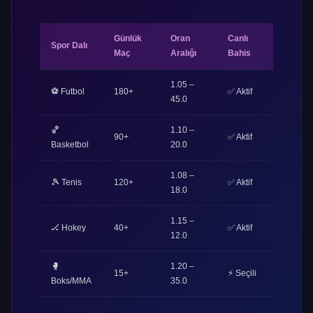
Günlük
Oran
Canlı
Spor Dalı
Maç
Aralığı
Bahis
1.05 –
⚽ Futbol
180+
✅ Aktif
45.0
🏀
1.10 –
90+
✅ Aktif
Basketbol
20.0
1.08 –
🎾 Tenis
120+
✅ Aktif
18.0
1.15 –
🏒 Hokey
40+
✅ Aktif
12.0
🥊
1.20 –
15+
⚡ Seçili
Boks/MMA
35.0