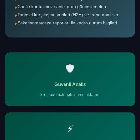
Canlı skor takibi ve anlık oran güncellemeleri
Tarihsel karşılaşma verileri (H2H) ve trend analizleri
Sakatlanma/ceza raporları ile kadro durum bilgileri
🛡️
Güvenli Analiz
SSL korumalı, şifreli veri aktarımı
⚡