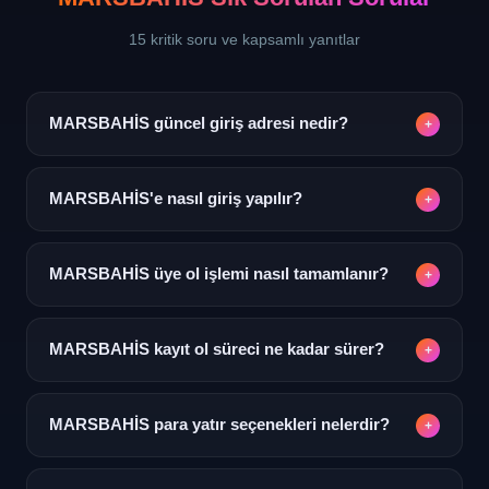
15 kritik soru ve kapsamlı yanıtlar
MARSBAHİS güncel giriş adresi nedir?
+
Güncel adres bilgisine bu bilgi platformu üzerinden anlık
olarak ulaşabilirsiniz. Adres değişikliklerinde yönlendirme
MARSBAHİS'e nasıl giriş yapılır?
+
sistemi otomatik devreye girer.
Güncel adres üzerinden giriş yap butonunu kullanarak
hesabınıza erişebilirsiniz. Doğru URL kullanımı kesintisiz
MARSBAHİS üye ol işlemi nasıl tamamlanır?
+
bağlantı için önemlidir.
Üye ol formunu doldurarak kayıt sürecini
başlatabilirsiniz. Doğrulama adımları tamamlandıktan
MARSBAHİS kayıt ol süreci ne kadar sürer?
+
sonra hesabınız aktif hale gelir.
Kayıt ol işlemi ortalama 2-3 dakika içinde
tamamlanmaktadır. Kimlik doğrulama adımı ek süre
MARSBAHİS para yatır seçenekleri nelerdir?
+
gerektirebilir.
Para yatır işlemleri için banka havalesi, kredi kartı ve e-