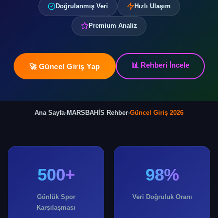
Doğrulanmış Veri
Hızlı Ulaşım
Premium Analiz
📊 Rehberi İncele
🚀 Güncel Giriş Yap
Ana Sayfa
›
MARSBAHİS Rehber
›
Güncel Giriş 2026
500+
98%
Günlük Spor
Veri Doğruluk Oranı
Karşılaşması