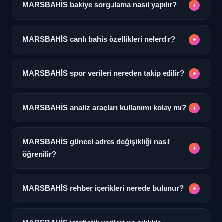
cüzdan dahil çoklu ödeme yöntemi sunulmaktadır.
MARSBAHİS bakiye sorgulama nasıl yapılır?
+
Hesap panelinden bakiye bilgilerinize anlık
ulaşabilirsiniz. Bakiye geçmişi ve işlem detayları da bu
MARSBAHİS canlı bahis özellikleri nelerdir?
+
bölümde görüntülenir.
Canlı bahis bölümünde 40'tan fazla spor dalında anlık
oranlar ve maç içi istatistikler sunulmaktadır. Oran
MARSBAHİS spor verileri nereden takip edilir?
+
güncellemeleri saniyeler içinde yansıtılır.
Spor verileri ve istatistik bölümünden anlık veriler
izlenebilir. Futbol, basketbol ve tenis başta olmak üzere
MARSBAHİS analiz araçları kullanımı kolay mı?
+
tüm dallar kapsanmaktadır.
Analiz araçları sezgisel arayüzüyle kolayca kullanılabilir.
Rehber bölümünde adım adım kullanım kılavuzları
MARSBAHİS güncel adres değişikliği nasıl
+
mevcuttur.
öğrenilir?
Bu bilgi platformunu düzenli takip ederek güncel adres
bilgisine her zaman ulaşabilirsiniz. Bildirim sistemi de
MARSBAHİS rehber içerikleri nerede bulunur?
+
mevcuttur.
Rehber bölümünde tüm kullanım kılavuzları, giriş yap
adımları ve platform özellikleri detaylı şekilde