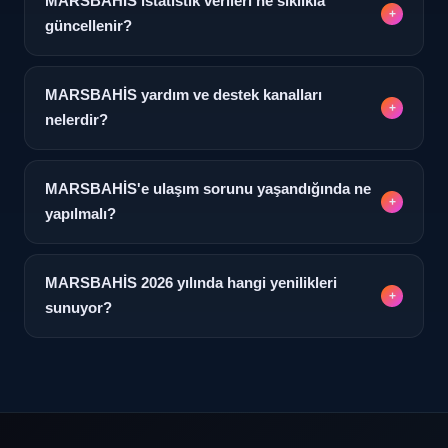
MARSBAHİS istatistik verileri ne sıklıkla
+
açıklanmaktadır.
güncellenir?
İstatistik verileri anlık güncellenmektedir. Doğrulanmış
veri kaynakları kullanılarak yüksek doğruluk oranı
MARSBAHİS yardım ve destek kanalları
+
sağlanmaktadır.
nelerdir?
Yardım bölümünden canlı destek, e-posta ve SSS
kanallarına ulaşım sağlanabilmektedir. 7/24 destek
MARSBAHİS'e ulaşım sorunu yaşandığında ne
+
hizmeti mevcuttur.
yapılmalı?
Ulaşım sorunu yaşandığında öncelikle güncel adres
bölümü kontrol edilmeli, ardından yardım kanallarına
MARSBAHİS 2026 yılında hangi yenilikleri
+
başvurulmalıdır.
sunuyor?
2026 yılında geliştirilmiş analiz araçları, genişletilmiş
spor verileri ve yenilenen canlı bahis arayüzü kullanıcı
deneyimini üst seviyeye taşımaktadır.