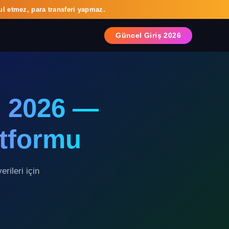
ul etmez, para transferi yapmaz.
Güncel Giriş 2026
 2026 —
atformu
rileri için