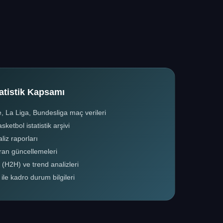
tatistik Kapsamı
 La Liga, Bundesliga maç verileri
etbol istatistik arşivi
iz raporları
oran güncellemeleri
i (H2H) ve trend analizleri
ile kadro durum bilgileri