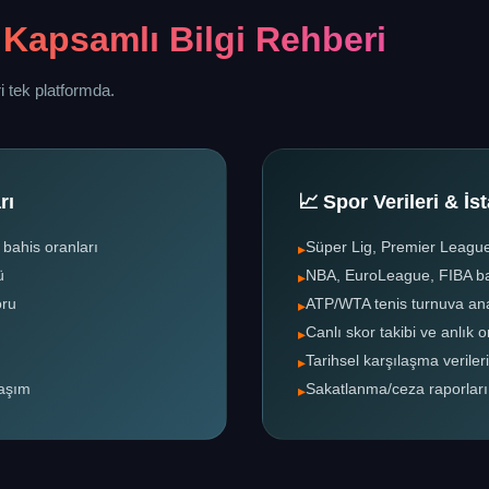
apsamlı Bilgi Rehberi
ri tek platformda.
rı
📈 Spor Verileri & İs
 bahis oranları
Süper Lig, Premier League,
ü
NBA, EuroLeague, FIBA bask
oru
ATP/WTA tenis turnuva anal
Canlı skor takibi ve anlık 
Tarihsel karşılaşma veriler
laşım
Sakatlanma/ceza raporları 