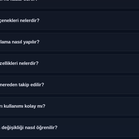
dakika içinde tamamlanmaktadır. Kimlik doğrulama adımı ek süre gerektir
enekleri nelerdir?
ka havalesi, kredi kartı ve e-cüzdan dahil çoklu ödeme yöntemi sunulmak
ma nasıl yapılır?
lerinize anlık ulaşabilirsiniz. Bakiye geçmişi ve işlem detayları da bu b
llikleri nelerdir?
fazla spor dalında anlık oranlar ve maç içi istatistikler sunulmaktadır.
ereden takip edilir?
lümünden anlık veriler izlenebilir. Futbol, basketbol ve tenis başta olmak 
 kullanımı kolay mı?
üzüyle kolayca kullanılabilir. Rehber bölümünde adım adım kullanım kıla
ğişikliği nasıl öğrenilir?