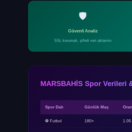
🛡️
Güvenli Analiz
SSL korumalı, şifreli veri aktarımı
MARSBAHİS Spor Verileri & 
Spor Dalı
Günlük Maç
Oran
⚽ Futbol
180+
1.05