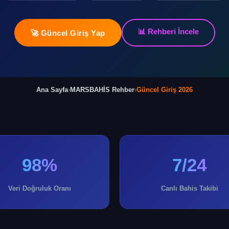
📊 Rehberi İncele
🚀 Güncel Giriş Yap
Ana Sayfa
›
MARSBAHİS Rehber
›
Güncel Giriş 2026
98%
7/24
Veri Doğruluk Oranı
Canlı Bahis Takibi