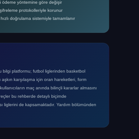
ri ödeme yöntemine göre değişir
 şifreleme protokolleriyle korunur
i hızlı doğrulama sistemiyle tamamlanır
u bilgi platformu; futbol liglerinden basketbol
 aşkın karşılaşma için oran hareketleri, form
, kullanıcıların maç anında bilinçli kararlar almasını
üreçler bu rehberde detaylı biçimde
ıtası liglerini de kapsamaktadır. Yardım bölümünden