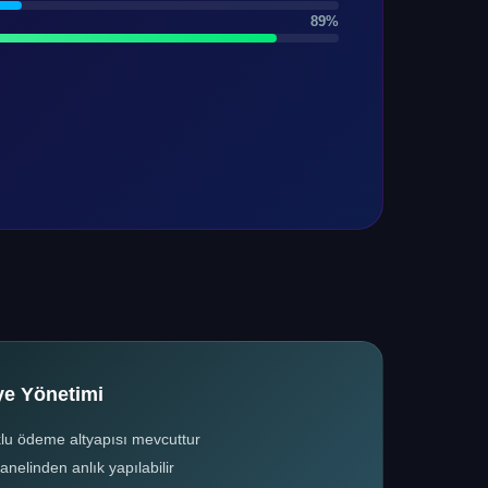
89%
ye Yönetimi
oklu ödeme altyapısı mevcuttur
elinden anlık yapılabilir