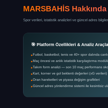
MARSBAHİS Hakkında K
Spor verileri, istatistik analizleri ve güncel adres bilgile
🎯 Platform Özellikleri & Analiz Araçla
Futbol, basketbol, tenis ve 40+ spor dalında canlı
Maç öncesi ve anlık istatistik karşılaştırma modül
Takım form analizi — son 10 maç performans sk
Kart, korner ve gol beklenti değerleri (xG verileri)
Oran hareketleri ve piyasa değişim grafikleri
Güncel adres yönlendirme sistemi ile kesintisiz u