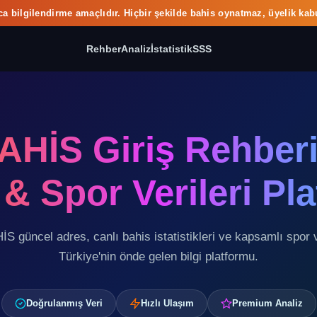
a bilgilendirme amaçlıdır. Hiçbir şekilde bahis oynatmaz, üyelik kab
Rehber
Analiz
İstatistik
SSS
HİS Giriş Rehberi
 & Spor Verileri Pl
güncel adres, canlı bahis istatistikleri ve kapsamlı spor ve
Türkiye'nin önde gelen bilgi platformu.
Doğrulanmış Veri
Hızlı Ulaşım
Premium Analiz