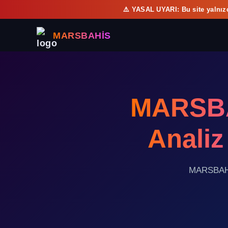
⚠️ YASAL UYARI: Bu site yalnızc
MARSBAHİS
MARSBA
Analiz
MARSBAHİS 