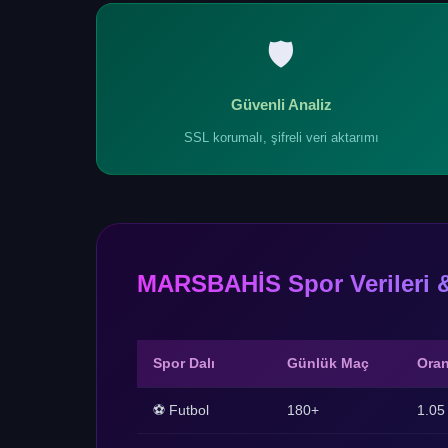
🛡️
Güvenli Analiz
SSL korumalı, şifreli veri aktarımı
MARSBAHİS Spor Verileri & 
Spor Dalı
Günlük Maç
Oran
⚽ Futbol
180+
1.05