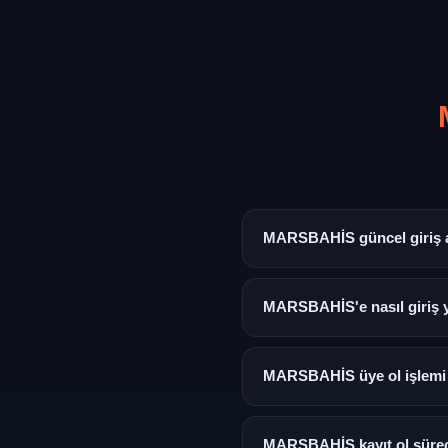
MARSBAHİS güncel giriş a
Güncel adres bilgisine bu bilg
otomatik devreye girer.
MARSBAHİS'e nasıl giriş y
Güncel adres üzerinden giriş 
önemlidir.
MARSBAHİS üye ol işlemi 
Üye ol formunu doldurarak kay
MARSBAHİS kayıt ol sürec