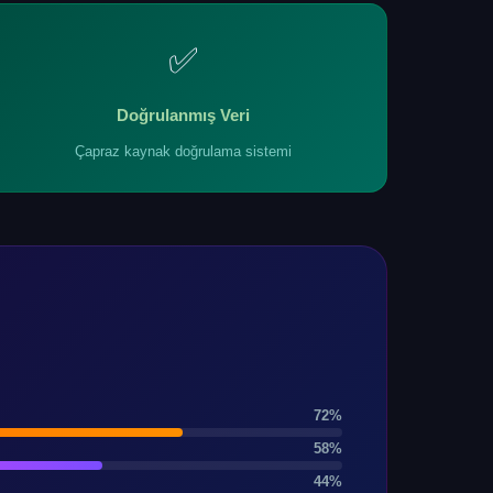
✅
Doğrulanmış Veri
Çapraz kaynak doğrulama sistemi
72%
58%
44%