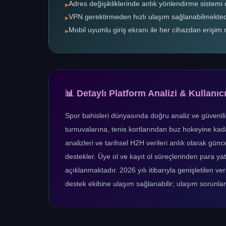
Adres değişikliklerinde anlık yönlendirme sistemi 
VPN gerektirmeden hızlı ulaşım sağlanabilmekted
Mobil uyumlu giriş ekranı ile her cihazdan eriş
📊 Detaylı Platform Analizi & Kullanıc
Spor bahisleri dünyasında doğru analiz ve güvenilir i
turnuvalarına, tenis kortlarından buz hokeyine kad
analizleri ve tarihsel H2H verileri anlık olarak günce
destekler. Üye ol ve kayıt ol süreçlerinden para y
açıklanmaktadır. 2026 yılı itibarıyla genişletilen 
destek ekibine ulaşım sağlanabilir; ulaşım sorunlar