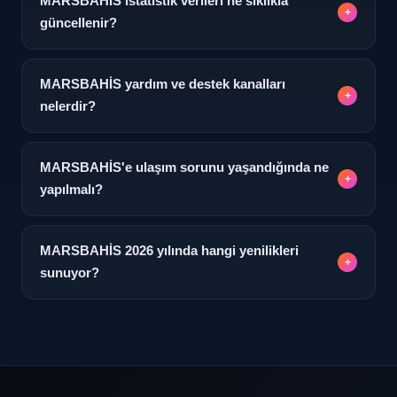
MARSBAHİS istatistik verileri ne sıklıkla
+
açıklanmaktadır.
güncellenir?
İstatistik verileri anlık güncellenmektedir. Doğrulanmış
veri kaynakları kullanılarak yüksek doğruluk oranı
MARSBAHİS yardım ve destek kanalları
+
sağlanmaktadır.
nelerdir?
Yardım bölümünden canlı destek, e-posta ve SSS
kanallarına ulaşım sağlanabilmektedir. 7/24 destek
MARSBAHİS'e ulaşım sorunu yaşandığında ne
+
hizmeti mevcuttur.
yapılmalı?
Ulaşım sorunu yaşandığında öncelikle güncel adres
bölümü kontrol edilmeli, ardından yardım kanallarına
MARSBAHİS 2026 yılında hangi yenilikleri
+
başvurulmalıdır.
sunuyor?
2026 yılında geliştirilmiş analiz araçları, genişletilmiş
spor verileri ve yenilenen canlı bahis arayüzü kullanıcı
deneyimini üst seviyeye taşımaktadır.