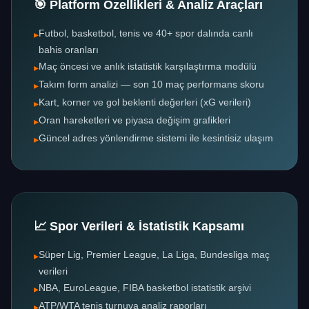
🎯 Platform Özellikleri & Analiz Araçları
Futbol, basketbol, tenis ve 40+ spor dalında canlı
bahis oranları
Maç öncesi ve anlık istatistik karşılaştırma modülü
Takım form analizi — son 10 maç performans skoru
Kart, korner ve gol beklenti değerleri (xG verileri)
Oran hareketleri ve piyasa değişim grafikleri
Güncel adres yönlendirme sistemi ile kesintisiz ulaşım
📈 Spor Verileri & İstatistik Kapsamı
Süper Lig, Premier League, La Liga, Bundesliga maç
verileri
NBA, EuroLeague, FIBA basketbol istatistik arşivi
ATP/WTA tenis turnuva analiz raporları