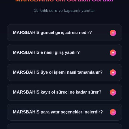
15 kritik soru ve kapsamlı yanıtlar
MARSBAHİS güncel giriş adresi nedir?
+
Güncel adres bilgisine bu bilgi platformu üzerinden anlık
olarak ulaşabilirsiniz. Adres değişikliklerinde yönlendirme
MARSBAHİS'e nasıl giriş yapılır?
+
sistemi otomatik devreye girer.
Güncel adres üzerinden giriş yap butonunu kullanarak
hesabınıza erişebilirsiniz. Doğru URL kullanımı kesintisiz
MARSBAHİS üye ol işlemi nasıl tamamlanır?
+
bağlantı için önemlidir.
Üye ol formunu doldurarak kayıt sürecini
başlatabilirsiniz. Doğrulama adımları tamamlandıktan
MARSBAHİS kayıt ol süreci ne kadar sürer?
+
sonra hesabınız aktif hale gelir.
Kayıt ol işlemi ortalama 2-3 dakika içinde
tamamlanmaktadır. Kimlik doğrulama adımı ek süre
MARSBAHİS para yatır seçenekleri nelerdir?
+
gerektirebilir.
Para yatır işlemleri için banka havalesi, kredi kartı ve e-