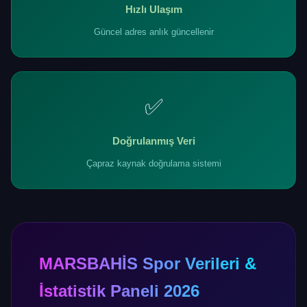
Hızlı Ulaşım
Güncel adres anlık güncellenir
✅
Doğrulanmış Veri
Çapraz kaynak doğrulama sistemi
MARSBAHİS Spor Verileri &
İstatistik Paneli 2026