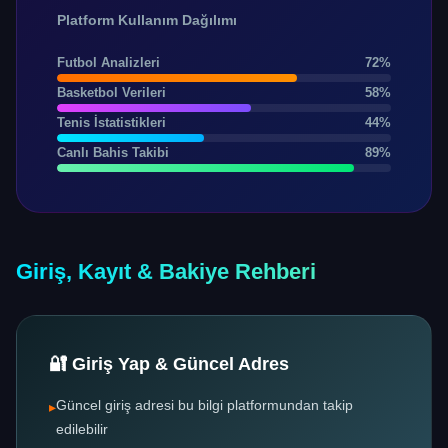
Platform Kullanım Dağılımı
Futbol Analizleri
72%
Basketbol Verileri
58%
Tenis İstatistikleri
44%
Canlı Bahis Takibi
89%
Giriş, Kayıt & Bakiye Rehberi
🔐 Giriş Yap & Güncel Adres
Güncel giriş adresi bu bilgi platformundan takip
edilebilir