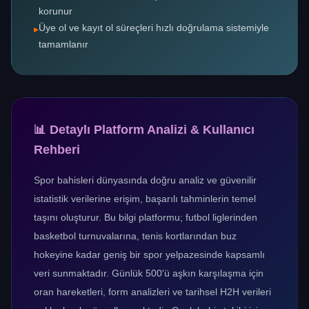
korunur
Üye ol ve kayıt ol süreçleri hızlı doğrulama sistemiyle
tamamlanır
📊 Detaylı Platform Analizi & Kullanıcı
Rehberi
Spor bahisleri dünyasında doğru analiz ve güvenilir
istatistik verilerine erişim, başarılı tahminlerin temel
taşını oluşturur. Bu bilgi platformu; futbol liglerinden
basketbol turnuvalarına, tenis kortlarından buz
hokeyine kadar geniş bir spor yelpazesinde kapsamlı
veri sunmaktadır. Günlük 500'ü aşkın karşılaşma için
oran hareketleri, form analizleri ve tarihsel H2H verileri