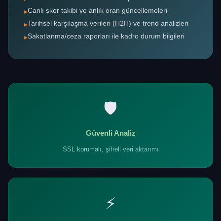
Canlı skor takibi ve anlık oran güncellemeleri
Tarihsel karşılaşma verileri (H2H) ve trend analizleri
Sakatlanma/ceza raporları ile kadro durum bilgileri
🛡️
Güvenli Analiz
SSL korumalı, şifreli veri aktarımı
⚡