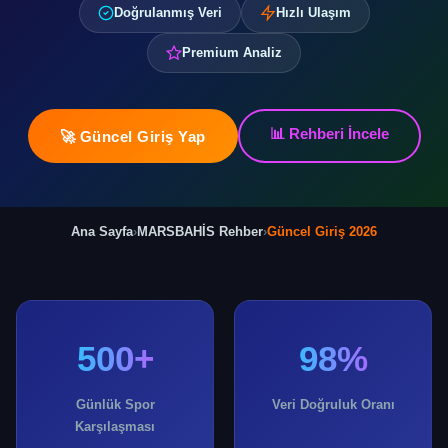
Doğrulanmış Veri
Hızlı Ulaşım
Premium Analiz
📊 Rehberi İncele
🚀 Güncel Giriş Yap
Ana Sayfa
›
MARSBAHİS Rehber
›
Güncel Giriş 2026
500+
98%
Günlük Spor
Veri Doğruluk Oranı
Karşılaşması