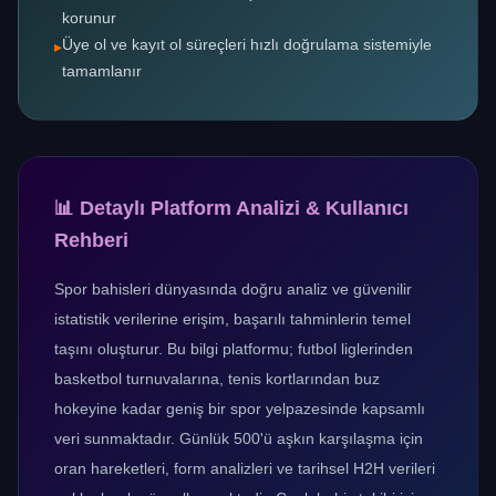
korunur
Üye ol ve kayıt ol süreçleri hızlı doğrulama sistemiyle
tamamlanır
📊 Detaylı Platform Analizi & Kullanıcı
Rehberi
Spor bahisleri dünyasında doğru analiz ve güvenilir
istatistik verilerine erişim, başarılı tahminlerin temel
taşını oluşturur. Bu bilgi platformu; futbol liglerinden
basketbol turnuvalarına, tenis kortlarından buz
hokeyine kadar geniş bir spor yelpazesinde kapsamlı
veri sunmaktadır. Günlük 500'ü aşkın karşılaşma için
oran hareketleri, form analizleri ve tarihsel H2H verileri