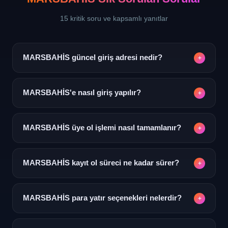
15 kritik soru ve kapsamlı yanıtlar
MARSBAHİS güncel giriş adresi nedir?
+
Güncel adres bilgisine bu bilgi platformu üzerinden anlık
olarak ulaşabilirsiniz. Adres değişikliklerinde yönlendirme
MARSBAHİS'e nasıl giriş yapılır?
+
sistemi otomatik devreye girer.
Güncel adres üzerinden giriş yap butonunu kullanarak
hesabınıza erişebilirsiniz. Doğru URL kullanımı kesintisiz
MARSBAHİS üye ol işlemi nasıl tamamlanır?
+
bağlantı için önemlidir.
Üye ol formunu doldurarak kayıt sürecini
başlatabilirsiniz. Doğrulama adımları tamamlandıktan
MARSBAHİS kayıt ol süreci ne kadar sürer?
+
sonra hesabınız aktif hale gelir.
Kayıt ol işlemi ortalama 2-3 dakika içinde
tamamlanmaktadır. Kimlik doğrulama adımı ek süre
MARSBAHİS para yatır seçenekleri nelerdir?
+
gerektirebilir.
Para yatır işlemleri için banka havalesi, kredi kartı ve e-