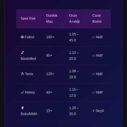
Günlük
Oran
Canlı
Spor Dalı
Maç
Aralığı
Bahis
1.05 –
⚽ Futbol
180+
✅ Aktif
45.0
🏀
1.10 –
90+
✅ Aktif
Basketbol
20.0
1.08 –
🎾 Tenis
120+
✅ Aktif
18.0
1.15 –
🏒 Hokey
40+
✅ Aktif
12.0
🥊
1.20 –
15+
⚡ Seçili
Boks/MMA
35.0