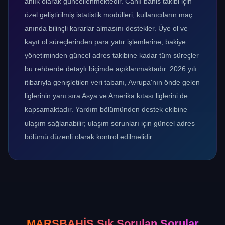
anlık olarak güncellenmektedir. Canlı bahis takibi için
özel geliştirilmiş istatistik modülleri, kullanıcıların maç
anında bilinçli kararlar almasını destekler. Üye ol ve
kayıt ol süreçlerinden para yatır işlemlerine, bakiye
yönetiminden güncel adres takibine kadar tüm süreçler
bu rehberde detaylı biçimde açıklanmaktadır. 2026 yılı
itibarıyla genişletilen veri tabanı, Avrupa'nın önde gelen
liglerinin yanı sıra Asya ve Amerika kıtası liglerini de
kapsamaktadır. Yardım bölümünden destek ekibine
ulaşım sağlanabilir; ulaşım sorunları için güncel adres
bölümü düzenli olarak kontrol edilmelidir.
MARSBAHİS Sık Sorulan Sorular