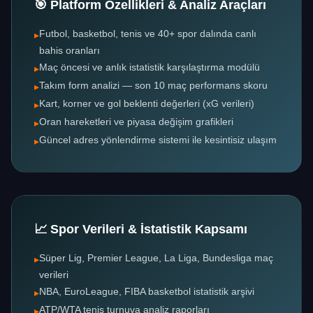
🎯 Platform Özellikleri & Analiz Araçları
Futbol, basketbol, tenis ve 40+ spor dalında canlı
bahis oranları
Maç öncesi ve anlık istatistik karşılaştırma modülü
Takım form analizi — son 10 maç performans skoru
Kart, korner ve gol beklenti değerleri (xG verileri)
Oran hareketleri ve piyasa değişim grafikleri
Güncel adres yönlendirme sistemi ile kesintisiz ulaşım
📈 Spor Verileri & İstatistik Kapsamı
Süper Lig, Premier League, La Liga, Bundesliga maç
verileri
NBA, EuroLeague, FIBA basketbol istatistik arşivi
ATP/WTA tenis turnuva analiz raporları