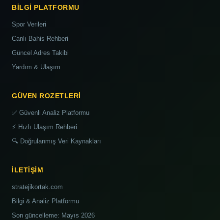
BILGI PLATFORMU
Spor Verileri
Canlı Bahis Rehberi
Güncel Adres Takibi
Yardım & Ulaşım
GÜVEN ROZETLERI
✅ Güvenli Analiz Platformu
⚡ Hızlı Ulaşım Rehberi
🔍 Doğrulanmış Veri Kaynakları
İLETIŞIM
stratejikortak.com
Bilgi & Analiz Platformu
Son güncelleme: Mayıs 2026