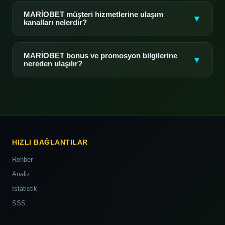
iOS 13 ve üzeri iPhone/iPad modelleri ile Android 8.0 ve
üzeri cihazlarla tam uyumlu çalışmaktadır. APK dosyası
MARİOBET müşteri hizmetlerine ulaşım
▼
kanalları nelerdir?
resmi kanaldan indirilebilmektedir.
7/24 canlı sohbet, e-posta desteği ve Telegram kanalı
üzerinden müşteri hizmetlerine ulaşım
MARİOBET bonus ve promosyon bilgilerine
▼
nereden ulaşılır?
sağlanabilmektedir. Ortalama yanıt süresi canlı
sohbette 2 dakikanın altındadır.
Promosyonlar sekmesinde hoşgeldin bonusu, kayıp
bonusu, yatırım bonusu ve freespin kampanyaları
detaylı çevrim koşullarıyla birlikte listelenmektedir.
Kampanyalar haftalık güncellenmektedir.
HIZLI BAĞLANTILAR
Rehber
Analiz
İstatistik
SSS