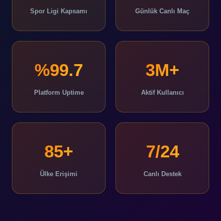
Spor Ligi Kapsamı
Günlük Canlı Maç
%99.7
3M+
Platform Uptime
Aktif Kullanıcı
85+
7/24
Ülke Erişimi
Canlı Destek